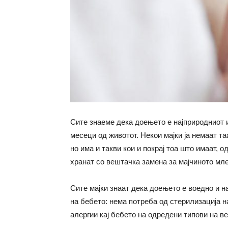
Сите знаеме дека доењето е најприродниот и
месеци од животот. Некои мајки ја немаат т
но има и такви кои и покрај тоа што имаат, 
хранат со вештачка замена за мајчиното мле
Сите мајки знаат дека доењето е воедно и н
на бебето: нема потреба од стерилизација 
алергии кај бебето на одредени типови на в