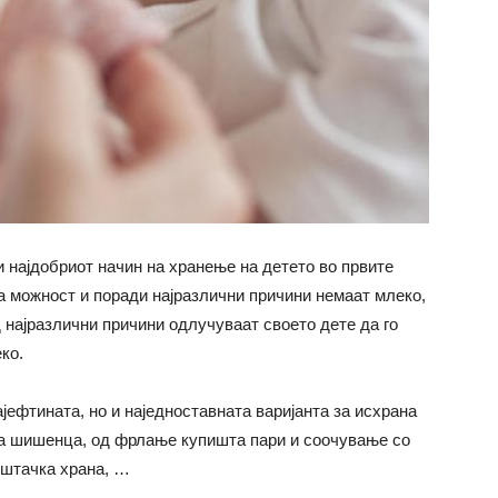
 најдобриот начин на хранење на детето во првите
аа можност и поради најразлични причини немаат млеко,
од најразлични причини одлучуваат своето дете да го
ко.
ајефтината, но и наједноставната варијанта за исхрана
на шишенца, од фрлање купишта пари и соочување со
ештачка храна, …