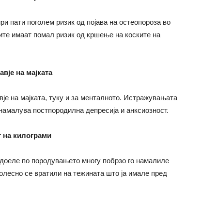
ри пати поголем ризик од појава на остеопороза во
ките имаат помал ризик од кршење на коските на
вје на мајката
је на мајката, туку и за менталното. Истражувањата
намалува постпородилна депресија и анксиозност.
 на килограми
 доеле по породувањето многу побрзо го намалиле
олесно се вратили на тежината што ја имале пред