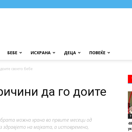
БЕБЕ
ИСХРАНА
ДЕЦА
ПОВЕЌЕ
 доите своето бебе
ричини да го доите
Т
обрата можна храна во првите месеци од
48
 здравјето на мајката, а истовремено,
ук