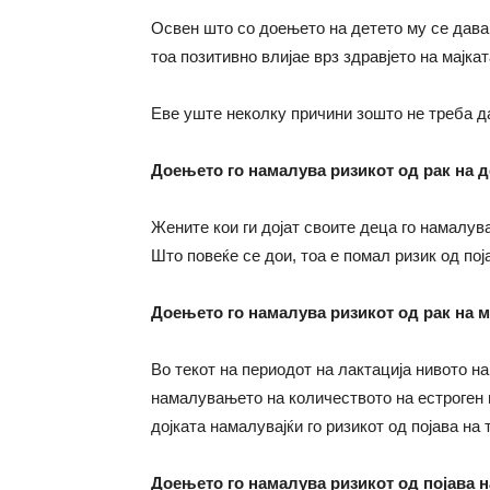
Освен што со доењето на детето му се дава
тоа позитивно влијае врз здравјето на мајка
Еве уште неколку причини зошто не треба д
Доењето го намалува ризикот од рак на д
Жените кои ги дојат своите деца го намалува
Што повеќе се дои, тоа е помал ризик од поја
Доењето го намалува ризикот од рак на ма
Во текот на периодот на лактација нивото н
намалувањето на количеството на естроген в
дојката намалувајќи го ризикот од појава на 
Доењето го намалува ризикот од појава н