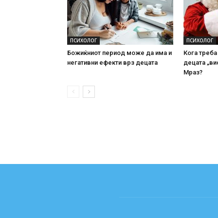
ПСИХОЛОГ
ПСИХОЛОГ
Божиќниот период може да има и
Кога треба
негативни ефекти врз децата
децата „ви
Мраз?