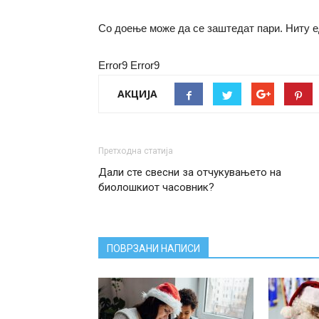
Со доење може да се заштедат пари. Ниту е
Error9
Error9
АКЦИЈА
Претходна статија
Дали сте свесни за отчукувањето на
биолошкиот часовник?
ПОВРЗАНИ НАПИСИ