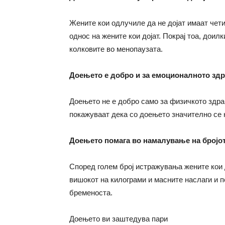
Жените кои одлучиле да не дојат имаат чети
однос на жените кои дојат. Покрај тоа, доил
колковите во менопаузата.
Доењето е добро и за емоционалното здра
Доењето не е добро само за физичкото здрав
покажуваат дека со доењето значително се 
Доењето помага во намалување на бројот
Според голем број истражувања жените кои
вишокот на килограми и масните наслаги и п
бременоста.
Доењето ви заштедува пари