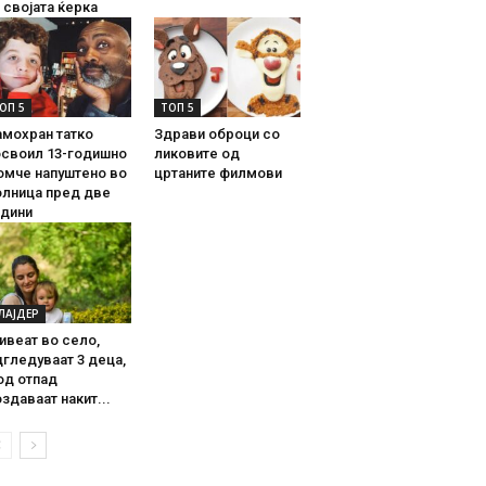
 својата ќерка
ОП 5
ТОП 5
амохран татко
Здрави оброци со
освоил 13-годишно
ликовите од
омче напуштено во
цртаните филмови
олница пред две
одини
ЛАЈДЕР
ивеат во село,
гледуваат 3 деца,
од отпад
здаваат накит...