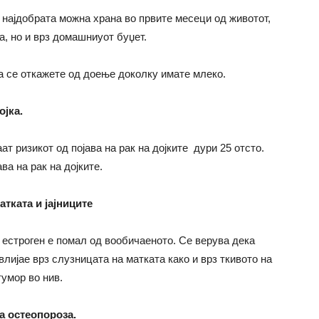
 најдобрата можна храна во првите месеци од животот,
та, но и врз домашниуот буџет.
а се откажете од доење доколку имате млеко.
ојка.
ат ризикот од појава на рак на дојките дури 25 отсто.
ва на рак на дојките.
тката и јајниците
а естроген е помал од вообичаеното. Се верува дека
лијае врз слузницата на матката како и врз ткивото на
тумор во нив.
а остеопороза.