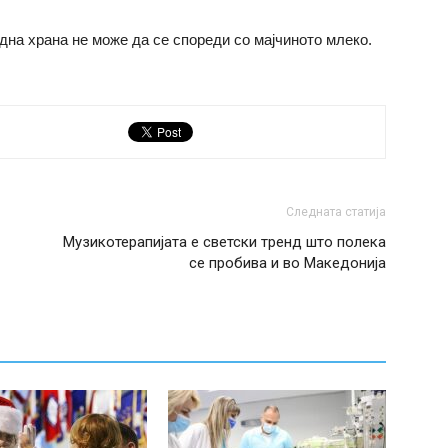
дна храна не може да се спореди со мајчиното млеко.
Следната статија
Музикотерапијата е светски тренд што полека
се пробива и во Македонија