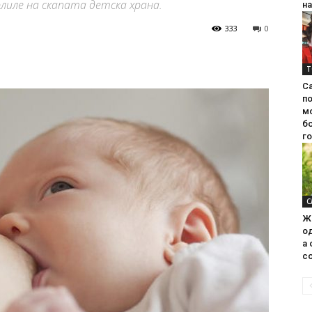
рлиле на скапата детска храна.
на
333
0
Т
С
п
м
б
г
С
Ж
од
а 
со