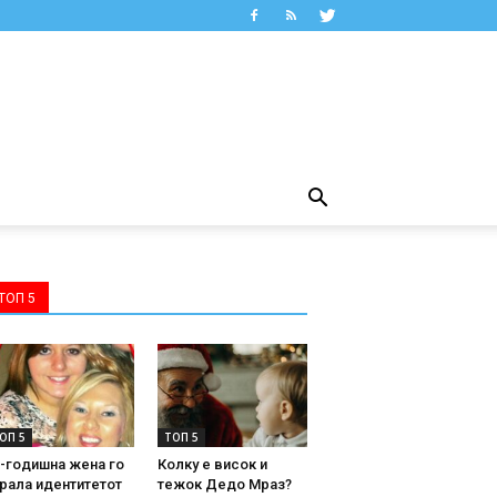
ТОП 5
ОП 5
ТОП 5
-годишна жена го
Колку е висок и
рала идентитетот
тежок Дедо Мраз?