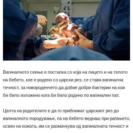
Вагиналното сеење е постапка со која на лицето и на телото
на бебето, кое е родено со царски рез, се става вагинална
течност, за новороденчето да добие добри бактерии на кои
би било изложено кога би било родено по вагинален пат.
Целта на родителите е да го приближат царскиот рез до
вагиналното породување, па на бебето веднаш при раѓањето,
освен на кожата, им се размачкува од вагиналната течност и