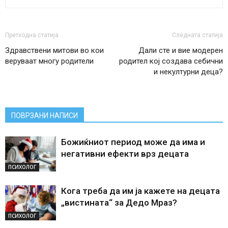
Претходна статија
Следната статија
Здравствени митови во кои
Дали сте и вие модерен
веруваат многу родители
родител кој создава себични
и некултурни деца?
ПОВРЗАНИ НАПИСИ
Божиќниот период може да има и
негативни ефекти врз децата
ПСИХОЛОГ
Кога треба да им ја кажете на децата
„вистината“ за Дедо Мраз?
ПСИХОЛОГ