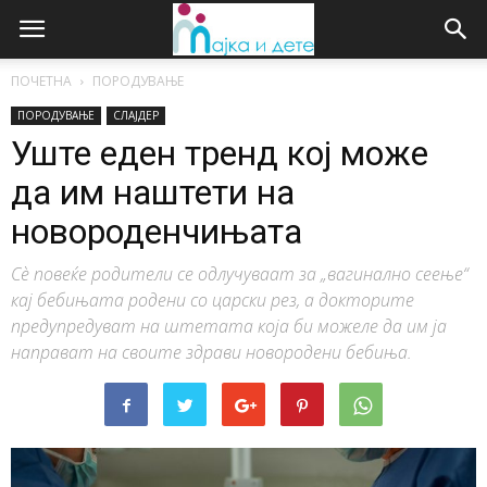
ПОЧЕТНА
ПОРОДУВАЊЕ
ПОРОДУВАЊЕ
СЛАЈДЕР
Уште еден тренд кој може
да им наштети на
новороденчињата
Сѐ повеќе родители се одлучуваат за „вагинално сеење“
кај бебињата родени со царски рез, а докторите
предупредуват на штетата која би можеле да им ја
направат на своите здрави новородени бебиња.