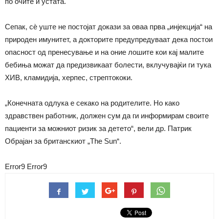
по очите и устата.
Сепак, сѐ уште не постојат докази за оваа прва „инјекција“ на
природен имунитет, а докторите предупредуваат дека постои
опасност од пренесување и на оние лошите кои кај малите
бебиња можат да предизвикаат болести, вклучувајќи ги тука
ХИВ, кламидија, херпес, стрептококи.
„Конечната одлука е секако на родителите. Но како
здравствен работник, должен сум да ги информирам своите
пациенти за можниот ризик за детето“, вели др. Патрик
Обрајан за британскиот „The Sun“.
Error9
Error9