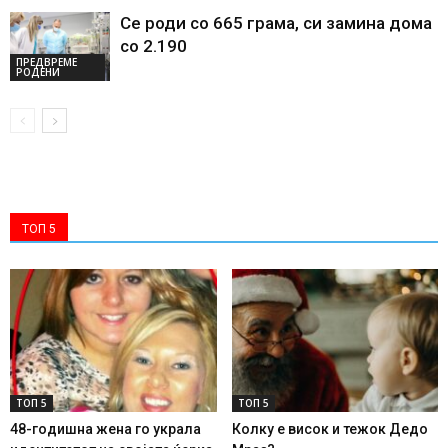
Се роди со 665 грама, си замина дома
со 2.190
ПРЕДВРЕМЕ
РОДЕНИ
ТОП 5
ТОП 5
ТОП 5
48-годишна жена го украла
Колку е висок и тежок Дедо