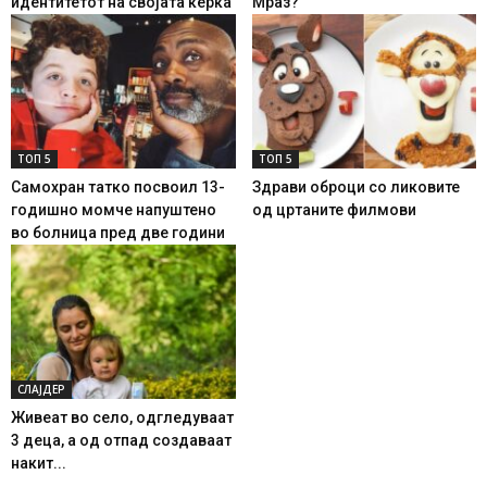
идентитетот на својата ќерка
Мраз?
ТОП 5
ТОП 5
Самохран татко посвоил 13-
Здрави оброци со ликовите
годишно момче напуштено
од цртаните филмови
во болница пред две години
СЛАЈДЕР
Живеат во село, одгледуваат
3 деца, а од отпад создаваат
накит...