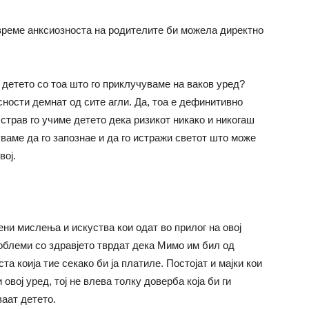
 време анксиозноста на родителите би можела директно
 детето со тоа што го приклучуваме на ваков уред?
сности демнат од сите агли. Да, тоа е дефинитивно
 страв го учиме детето дека ризикот никако и никогаш
чуваме да го запознае и да го истражи светот што може
вој.
вени мислења и искуства кои одат во прилог на овој
роблеми со здравјето тврдат дека Мимо им бил од
та коија тие секако би ја платиле. Постојат и мајки кои
 овој уред, тој не влева толку доверба која би ги
ваат детето.