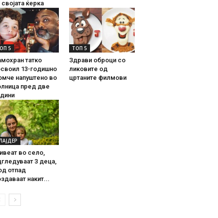
 својата ќерка
ОП 5
ТОП 5
амохран татко
Здрави оброци со
освоил 13-годишно
ликовите од
омче напуштено во
цртаните филмови
олница пред две
одини
ЛАЈДЕР
ивеат во село,
гледуваат 3 деца,
од отпад
здаваат накит...