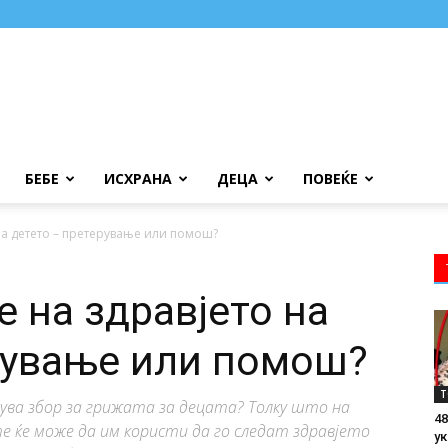
БЕБЕ
ИСХРАНА
ДЕЦА
ПОВЕЌЕ
на детето – претерување или помош?
 на здравјето на
рување или помош?
Т
ува збор за грижата за децата? Толку што на
48
те ќе може да им користи да го следат здравјето
ук