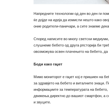
Напредните технологии од ден во ден ги пом
ќе дојде на идеја да измисли нешто како овој
оние родители-паничари, а сите знаеме дек
Според написите во многу светски медиуми,
слушнеме бебето од друга рпсторија би треб
овозможува освен плачењето на бебето, да г
Боди како гаџет
Мимо мониторот е гаџет кој е пришиен на б
за здравјето на бебето и виталните знаци. 
информациите за температурата на бебето, п
движења директно до вашиот смартфон, а со
и звуците.