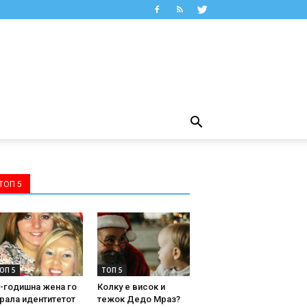
ТОП 5
ОП 5
ТОП 5
-годишна жена го
Колку е висок и
рала идентитетот
тежок Дедо Мраз?