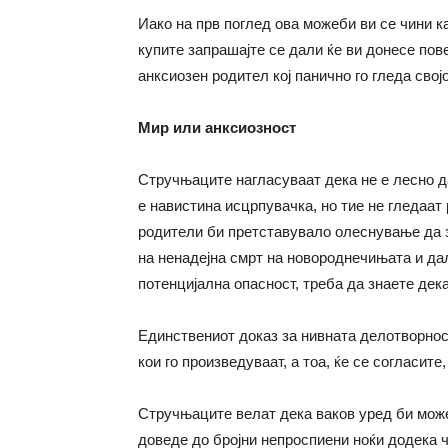
Иако на прв поглед ова можеби ви се чини к
купите запрашајте се дали ќе ви донесе пов
анксиозен родител кој панично го гледа сво
Мир или анксиозност
Стручњаците нагласуваат дека не е лесно д
е навистина исцрпувачка, но тие не гледаат
родители би претставувало олеснување да з
на ненадејна смрт на новороднечињата и да
потенцијална опасност, треба да знаете дек
Единствениот доказ за нивната делотворнос
кои го произведуваат, а тоа, ќе се согласите
Стручњаците велат дека ваков уред би може
доведе до бројни непроспиени ноќи додека 