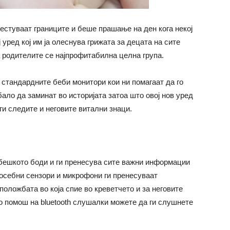
естуваат границите и беше прашање на ден кога некој
 уред кој им ја олеснува грижата за децата на сите
а родителите се најпрофитабилна целна група.
 стандардните беби монитори кои ни помагаат да го
ало да заминат во историјата затоа што овој нов уред
и следите и неговите витални знаци.
ебешкото боди и ги пренесува сите важни информации
Посебни сензори и микрофони ги пренесуваат
оложбата во која спие во креветчето и за неговите
 помош на bluetooth слушалки можете да ги слушнете