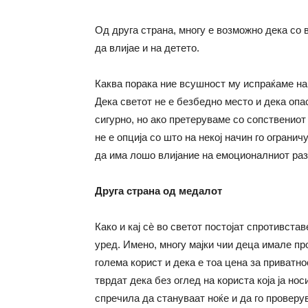
Од друга страна, многу е возможно дека со
да влијае и на детето.
Каква порака ние всушност му испраќаме на
Дека светот не е безбедно место и дека опа
сигурно, но ако претеруваме со сопствениот
не е опција со што на некој начин го ограни
да има лошо влијание на емоционалниот раз
Друга страна од медалот
Како и кај сѐ во светот постојат спротивста
уред. Имено, многу мајки чии деца имале п
голема корист и дека е тоа цена за приватнос
тврдат дека без оглед на користа која ја носи
спречила да стануваат ноќе и да го проверу