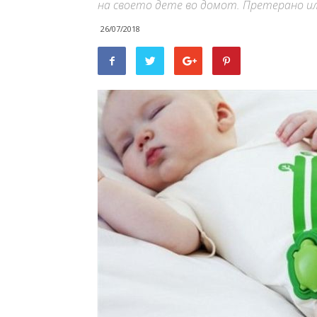
на своето дете во домот. Претерано и
26/07/2018