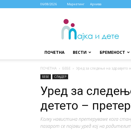
06/08/2026
Маркетинг
Архива
МАЈКА
И
ДЕТЕ
ПОЧЕТНА
ВЕСТИ
БРЕМЕНОСТ
ПОЧЕТНА
БЕБЕ
Уред за следење на здравјето 
БЕБЕ
СЛАЈДЕР
Уред за следење
детето – прете
Колку навистина претеруваме кога стан
пазарот се појави уред кој на родители