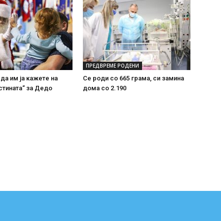
ПРЕДВРЕМЕ РОДЕНИ
 да им ја кажете на
Се роди со 665 грама, си замина
стината“ за Дедо
дома со 2.190