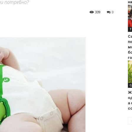
ли потребно?
на
339
0
Т
С
п
м
б
г
С
Ж
од
а 
со