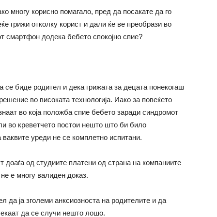
ако многу корисно помагало, пред да посакате да го
еќе грижи отколку корист и дали ќе ве преобрази во
јот смартфон додека бебето спокојно спие?
а се биде родител и дека грижата за децата понекогаш
 решение во високата технологија. Иако за повеќето
наат во која положба спие бебето заради синдромот
ли во креветчето постои нешто што би било
а ваквите уреди не се комплетно испитани.
т доаѓа од студиите платени од страна на компаниите
, не е многу валиден доказ.
л да ја зголеми анксиозноста на родителите и да
чекаат да се случи нешто лошо.