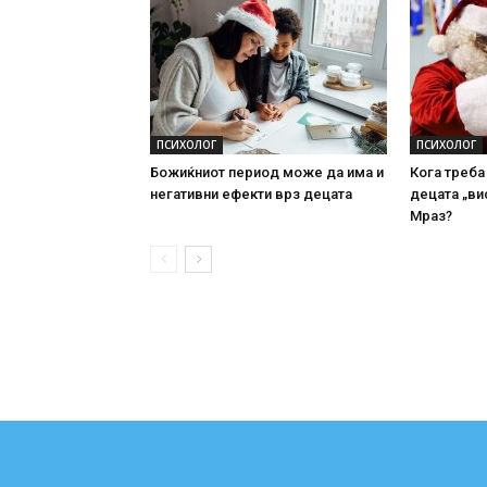
ПСИХОЛОГ
ПСИХОЛОГ
Божиќниот период може да има и
Кога треба
негативни ефекти врз децата
децата „ви
Мраз?