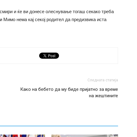
 смири и ќе ви донесе олеснување тогаш секако треба
 и Мимо нема кај секој родител да предизвика иста
Следната статија
Како на бебето да му биде пријатно за време
на жештините