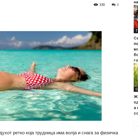
на
330
0
Т
С
п
м
б
г
С
Ж
од
а 
со
ухот ретко која трудница има волја и снага за физичка