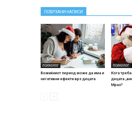
ПОВРЗАНИ НАПИСИ
ПСИХОЛОГ
ПСИХОЛОГ
Божиќниот период може да има и
Кога треба
негативни ефекти врз децата
децата „ви
Мраз?