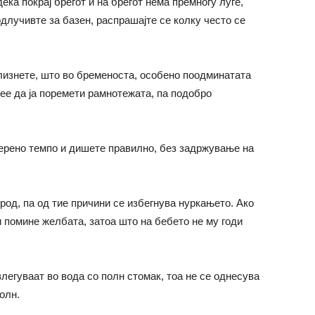
дека покрај брегот и на брегот нема премногу луѓе,
одлучивте за базен, распрашајте се колку често се
 лизнете, што во бременоста, особено поодминатата
мее да ја поремети рамнотежата, па подобро
мерено темпо и дишете правилно, без задржување на
од, па од тие причини се избегнува нуркањето. Ако
и помине желбата, затоа што на бебето не му годи
влегуваат во вода со полн стомак, тоа не се однесува
олн.