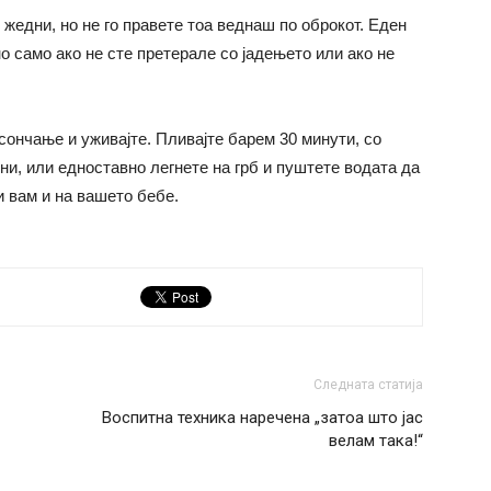
и жедни, но не го правете тоа веднаш по оброкот. Еден
о само ако не сте претерале со јадењето или ако не
 сончање и уживајте. Пливајте барем 30 минути, со
бни, или едноставно легнете на грб и пуштете водата да
и вам и на вашето бебе.
Следната статија
Воспитна техника наречена „затоа што јас
велам така!“