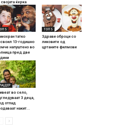
 својата ќерка
ОП 5
ТОП 5
амохран татко
Здрави оброци со
освоил 13-годишно
ликовите од
омче напуштено во
цртаните филмови
олница пред две
одини
ЛАЈДЕР
ивеат во село,
гледуваат 3 деца,
од отпад
здаваат накит...