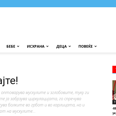
БЕБЕ
ИСХРАНА
ДЕЦА
ПОВЕЌЕ
јте!
 оптоварува мускулите и зглобовите, туку ги
е ја забрзува циркулацијата, го спречува
Т
ва болките во грбот и во карлицата, но и
48
от на мускулите...
ук