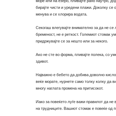
море или на езеро, пливајте рано наутро, до
бирајте чисти и уредени плажи. Доколку се 
менува и се хлорира водата.
Секогаш влегувајте внимателно за да не се
бременост, не е реткост. Големиот стомак у
придржувајте се за нешто или за некого.
Ако не сте во форма, пливајте полека, со у
здивот.
Најважно е бебето да добива доволно кислор
веќе морате, нурнете само толку колку да в
многу наглата промена на притисокот.
Иако за повеќето луѓе важи правилот да не 
на трудниците. Вашиот стомак е повеќе од п