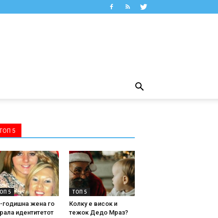
ТОП 5
ОП 5
ТОП 5
-годишна жена го
Колку е висок и
рала идентитетот
тежок Дедо Мраз?