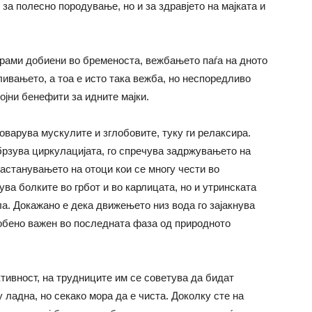
, за полесно породување, но и за здравјето на мајката и
ограми добиени во бременоста, вежбањето паѓа на дното
ливањето, а тоа е исто така вежба, но неспоредливо
ојни бенефити за идните мајки.
оварува мускулите и зглобовите, туку ги релаксира.
брзува циркулацијата, го спречува задржувањето на
настанувањето на отоци кои се многу чести во
ва болките во грбот и во карлицата, но и утринската
ла. Докажано е дека движењето низ вода го зајакнува
собено важен во последната фаза од природното
тивност, на трудниците им се советува да бидат
 ладна, но секако мора да е чиста. Доколку сте на