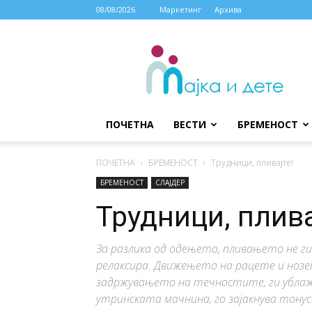
08/08/2026
Маркетинг
Архива
МАЈКА
И
ДЕТЕ
ПОЧЕТНА
ВЕСТИ
БРЕМЕНОСТ
ПОЧЕТНА
БРЕМЕНОСТ
Трудници, пливајте!
БРЕМЕНОСТ
СЛАЈДЕР
Трудници, плива
За разлика од одењето, пливањето не ги
релаксира. Движењето на рацете и нозет
задржувањето на течностите, ги ублажу
утринската мачнина, го зајакнува тонус