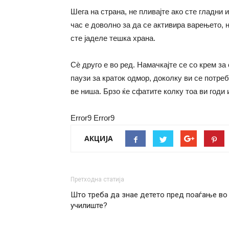
Шега на страна, не пливајте ако сте гладни 
час е доволно за да се активира варењето, н
сте јаделе тешка храна.
Сѐ друго е во ред. Намачкајте се со крем за
паузи за краток одмор, доколку ви се потре
ве ниша. Брзо ќе сфатите колку тоа ви годи 
Error9
Error9
АКЦИЈА
Претходна статија
Што треба да знае детето пред поаѓање во
училиште?