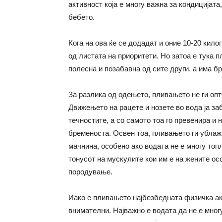
активност која е многу важна за кондицијата
бебето.
Кога на ова ќе се додадат и оние 10-20 кил
од листата на приоритети. Но затоа е тука п
полесна и позабавна од сите други, а има бр
За разлика од одењето, пливањето не ги опт
Движењето на рацете и нозете во вода ја за
течностите, а со самото тоа го превенира и 
бременоста. Освен тоа, пливањето ги ублажу
мачнина, особено ако водата не е многу топ
тонусот на мускулите кои им е на жените о
породување.
Иако е пливањето најбезбедната физичка ак
внимателни. Најважно е водата да не е многу