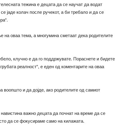
телесната тежина е децата да се научат да водат
 се јаде колач после ручекот, а би требало и да се
ра“.
е на оваа тема, а многумина сметаат дека родителите
ебело, клучно е да го поддржувате. Пораснете и бидете
грубата реалност“, е еден од коментарите на оваа
а воопшто и да дојде, ако родителите од самиот
навистина важно децата да почнат на време да се
есто да се фокусираме само на килажата.