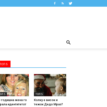
ТОП 5
ОП 5
ТОП 5
-годишна жена го
Колку е висок и
рала идентитетот
тежок Дедо Мраз?