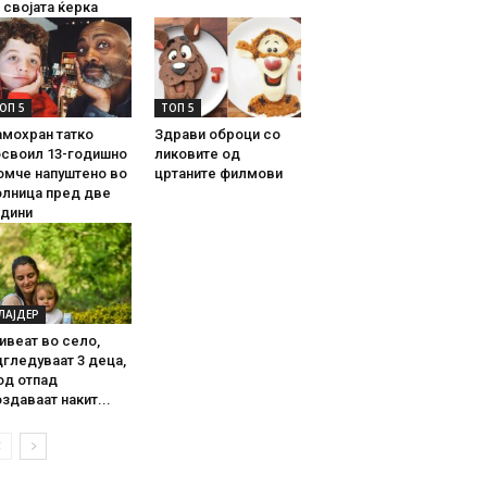
 својата ќерка
ОП 5
ТОП 5
амохран татко
Здрави оброци со
освоил 13-годишно
ликовите од
омче напуштено во
цртаните филмови
олница пред две
одини
ЛАЈДЕР
ивеат во село,
гледуваат 3 деца,
од отпад
здаваат накит...