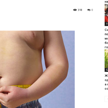
на
318
0
Т
С
п
м
б
г
С
Ж
од
а 
со