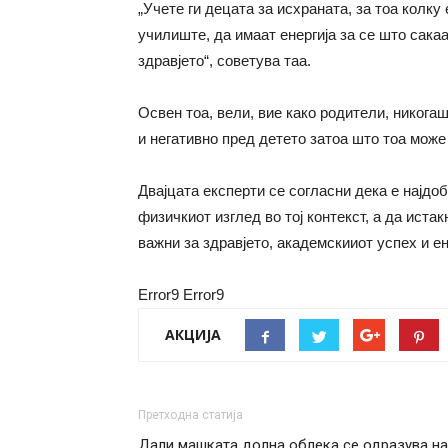
„Учете ги децата за исхраната, за тоа колк
училиште, да имаат енергија за се што сакаа
здравјето“, советува таа.
Освен тоа, вели, вие како родители, никога
и негативно пред детето затоа што тоа може
Двајцата експерти се согласни дека е најдо
физичкиот изглед во тој контекст, а да иста
важни за здравјето, академскииот успех и ен
Error9
Error9
АКЦИЈА
Претходна статија
Дали машката долна облека се одразува на