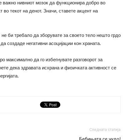
у е важно нивниот мозок да функционира добро во
т во текот на денот. Значи, ставете акцент на
ш не би требало да зборувате за своето тело нешто грдо
 да создаде негативни асоцијации кон храната.
бро максимално да го избегнувате разговорот за
кнете дека здравата исхрана и физичката активност се
ергијата.
Следната статија
Бебињата се чудо!