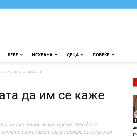
БЕБЕ
ИСХРАНА
ДЕЦА
ПОВЕЌЕ
се каже дека се дебели?
ата да им се каже
?
Т
 деца имаат вишок на килограми. Како да се
48
детето да му кажат дека е дебело доколку тоа
ук