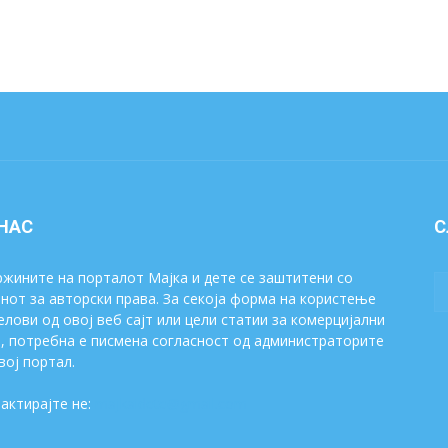
 НАС
С
жините на порталот Мајка и дете се заштитени со
нот за авторски права. За секоја форма на користење
елови од овој веб сајт или цели статии за комерцијални
, потребна е писмена согласност од администраторите
вој портал.
актирајте не:
majkaidete@gmail.com