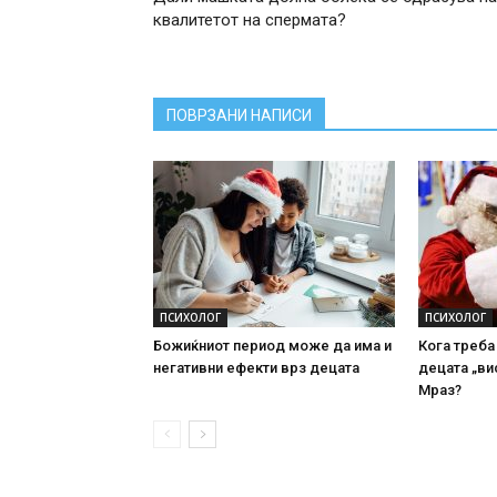
квалитетот на спермата?
ПОВРЗАНИ НАПИСИ
ПСИХОЛОГ
ПСИХОЛОГ
Божиќниот период може да има и
Кога треба
негативни ефекти врз децата
децата „ви
Мраз?