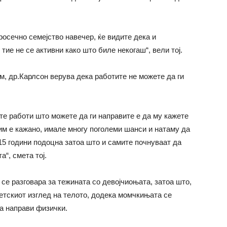
росечно семејство навечер, ќе видите дека и
 тие не се активни како што биле некогаш“, вели тој.
ем, др.Карлсон верува дека работите не можете да ги
те работи што можете да ги направите е да му кажете
 им е кажано, имале многу поголеми шанси и натаму да
15 години подоцна затоа што и самите почнуваат да
а“, смета тој.
се разговара за тежината со девојчиоњата, затоа што,
тетскиот изглед на телото, додека момчкињата се
а направи физички.