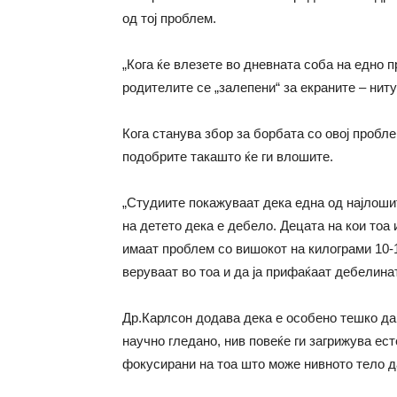
од тој проблем.
„Кога ќе влезете во дневната соба на едно п
родителите се „залепени“ за екраните – ниту
Кога станува збор за борбата со овој пробл
подобрите такашто ќе ги влошите.
„Студиите покажуваат дека една од најлоши
на детето дека е дебело. Децата на кои тоа
имаат проблем со вишокот на килограми 10-
веруваат во тоа и да ја прифаќаат дебелинат
Др.Карлсон додава дека е особено тешко да 
научно гледано, нив повеќе ги загрижува ес
фокусирани на тоа што може нивното тело д