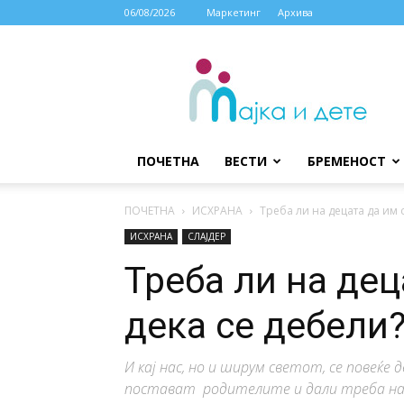
06/08/2026
Маркетинг
Архива
МАЈКА
И
ДЕТЕ
ПОЧЕТНА
ВЕСТИ
БРЕМЕНОСТ
ПОЧЕТНА
ИСХРАНА
Треба ли на децата да им 
ИСХРАНА
СЛАЈДЕР
Треба ли на дец
дека се дебели
И кај нас, но и ширум светот, се повеќе
постават родителите и дали треба на 