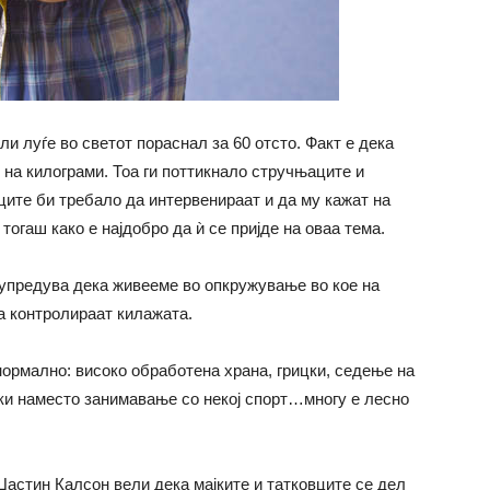
и луѓе во светот пораснал за 60 отсто. Факт е дека
 на килограми. Тоа ги поттикнало стручњаците и
ците би требало да интервенираат и да му кажат на
 тогаш како е најдобро да ѝ се пријде на оваа тема.
предува дека живееме во опкружување во кое на
ја контролираат килажата.
нормално: високо обработена храна, грицки, седење на
чки наместо занимавање со некој спорт…многу е лесно
Џастин Калсон вели дека мајките и татковците се дел