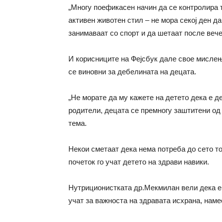
„Многу поефикасен начин да се контролира 
активен животен стил – не мора секој ден да
занимаваат со спорт и да шетаат после вече
И корисниците на Фејсбук дале свое мислењ
се виновни за дебелината на децата.
„Не морате да му кажете на детето дека е д
родители, децата се премногу заштитени од 
тема.
Некои сметаат дека нема потреба до сето то
почеток го учат детето на здрави навики.
Нутриционистката др.Мекмилан вели дека е 
учат за важноста на здравата исхрана, нам