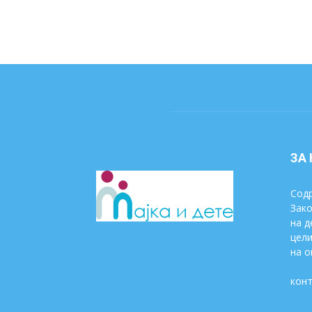
ЗА
Содр
Зако
на д
цели
на о
конт