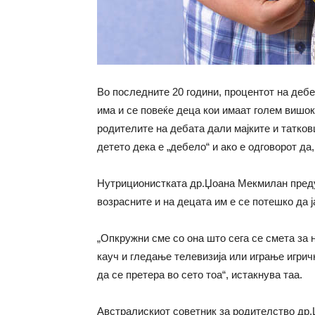
Во последните 20 години, процентот на дебел
има и се повеќе деца кои имаат голем вишок
родителите на дебата дали мајките и татков
детето дека е „дебело“ и ако е одговорот да,
Нутриционистката др.Џоана Мекмилан преду
возрасните и на децата им е се потешко да 
„Опкружни сме со она што сега се смета за 
кауч и гледање телевизија или играње игри
да се претера во сето тоа“, истакнува таа.
Австралискиот советник за родителство др.