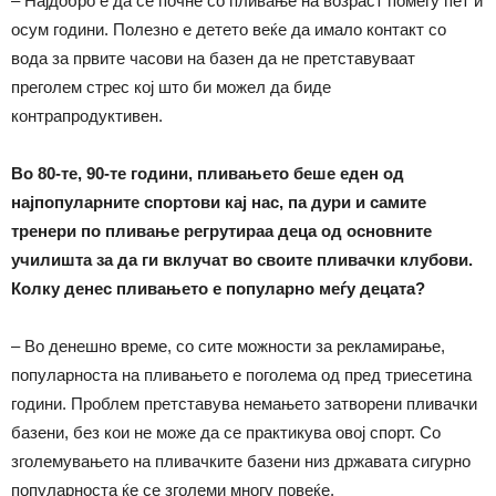
– Најдобро е да се почне со пливање на возраст помеѓу пет и
осум години. Полезно е детето веќе да имало контакт со
вода за првите часови на базен да не претставуваат
преголем стрес кој што би можел да биде
контрапродуктивен.
Во 80-те, 90-те години, пливањето беше еден од
најпопуларните спортови кај нас, па дури и самите
тренери по пливање регрутираа деца од основните
училишта за да ги вклучат во своите пливачки клубови.
Колку денес пливањето е популарно меѓу децата?
– Во денешно време, со сите можности за рекламирање,
популарноста на пливањето е поголема од пред триесетина
години. Проблем претставува немањето затворени пливачки
базени, без кои не може да се практикува овој спорт. Со
зголемувањето на пливачките базени низ државата сигурно
популарноста ќе се зголеми многу повеќе.