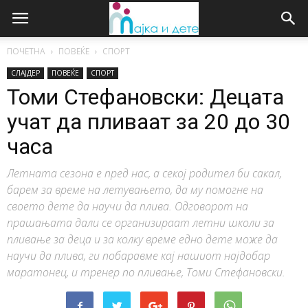
ПОЧЕТНА
ПОВЕЌЕ
СПОРТ
СЛАЈДЕР
ПОВЕЌЕ
СПОРТ
Томи Стефановски: Децата
учат да пливаат за 20 до 30
часа
Летната сезона е пред нас, а секој родител би сакал,
барем за време на летувањето, да му помогне на
своето дете да научи да плива. Одговорот на
прашањата дали се организираат летни школи за
пливање за деца и за колку време едно дете може да
научи да плива, ги побаравме кај нашиот најдобар
маратонец, и тренер по пливање, Томи Стефановски.