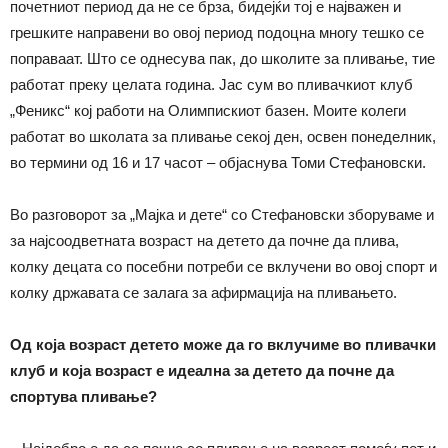
почетниот период да не се брза, бидејќи тој е најважен и
грешките направени во овој период подоцна многу тешко се
поправаат. Што се однесува пак, до школите за пливање, тие
работат преку целата година. Јас сум во пливачкиот клуб
„Феникс“ кој работи на Олимпискиот базен. Моите колеги
работат во школата за пливање секој ден, освен понеделник,
во термини од 16 и 17 часот – објаснува Томи Стефановски.
Во разговорот за „Мајка и дете“ со Стефановски зборуваме и
за најсоодветната возраст на детето да почне да плива,
колку децата со посебни потреби се вклучени во овој спорт и
колку државата се залага за афирмација на пливањето.
Од која возраст детето може да го вклучиме во пливачки
клуб и која возраст е идеална за детето да почне да
спортува пливање?