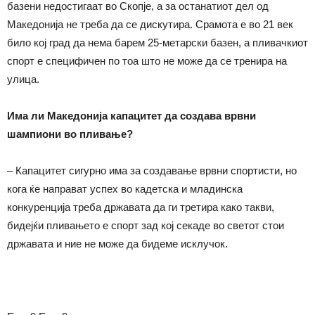
базени недостигаат во Скопје, а за останатиот дел од
Македонија не треба да се дискутира. Срамота е во 21 век
било кој град да нема барем 25-метарски базен, а пливачкиот
спорт е специфичен по тоа што не може да се тренира на
улица.
Има ли Македонија капацитет да создава врвни
шампиони во пливање?
– Капацитет сигурно има за создавање врвни спортисти, но
кога ќе направат успех во кадетска и младинска
конкуренција треба државата да ги третира како такви,
бидејќи пливањето е спорт зад кој секаде во светот стои
државата и ние не може да бидеме исклучок.