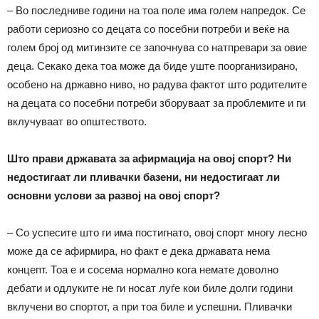
– Во последниве години на тоа поле има голем напредок. Се
работи сериозно со децата со посебни потреби и веќе на
голем број од митинзите се започнува со натпревари за овие
деца. Секако дека тоа може да биде уште поорганизирано,
особено на државно ниво, но радува фактот што родителите
на децата со посебни потреби зборуваат за проблемите и ги
вклучуваат во општеството.
Што прави државата за афирмација на овој спорт? Ни
недостигаат ли пливачки базени, ни недостигаат ли
основни услови за развој на овој спорт?
– Со успесите што ги има постигнато, овој спорт многу лесно
може да се афирмира, но факт е дека државата нема
концепт. Тоа е и сосема нормално кога немате доволно
дебати и одлуките не ги носат луѓе кои биле долги години
вклучени во спортот, а при тоа биле и успешни. Пливачки