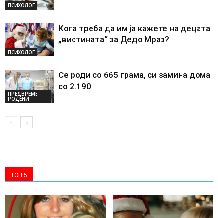
ПСИХОЛОГ
Кога треба да им ја кажете на децата
„вистината“ за Дедо Мраз?
ПСИХОЛОГ
Се роди со 665 грама, си замина дома
со 2.190
ПРЕДВРЕМЕ
РОДЕНИ
ТОП 5