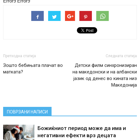
Error9
Error9
Претходна статија
Следната статија
Зошто бебињата плачат во
Детски филм синхронизиран
матката?
на македонски и на албански
јазик од денес во кината низ
Македонија
ПОВРЗАНИ НАПИСИ
Божиќниот период може да има и
негативни ефекти врз децата