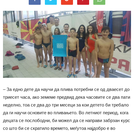
– За едно дете да научи да плива потребни се од дваесет до
триесет часа, ако земеме предвид дека часовите се два пати
неделно, тоа се два до три месеци за кои детето би требало
да ги научи основите во пливањето. Во летниот период, кога
децата се послободни, би можел да се направи забрзан курс
со што би се скратило времето, меѓутоа најдобро е во