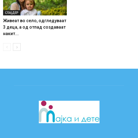
СЛАЈДЕР
Живеат во село, одгледуваат
3 деца, а од отпад создаваат
накит...