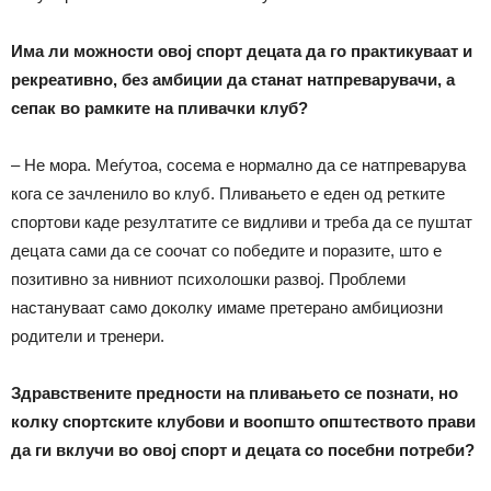
Има ли можности овој спорт децата да го практикуваат и
рекреативно, без амбиции да станат натпреварувачи, а
сепак во рамките на пливачки клуб?
– Не мора. Меѓутоа, сосема е нормално да се натпреварува
кога се зачленило во клуб. Пливањето е еден од ретките
спортови каде резултатите се видливи и треба да се пуштат
децата сами да се соочат со победите и поразите, што е
позитивно за нивниот психолошки развој. Проблеми
настануваат само доколку имаме претерано амбициозни
родители и тренери.
Здравствените предности на пливањето се познати, но
колку спортските клубови и воопшто општеството прави
да ги вклучи во овој спорт и децата со посебни потреби?