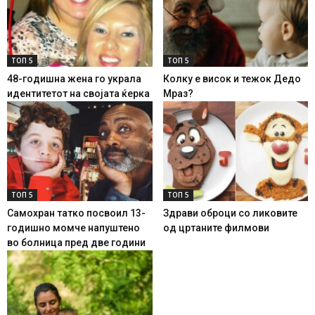
ТОП 5
ТОП 5
48-годишна жена го украла
Колку е висок и тежок Дедо
идентитетот на својата ќерка
Мраз?
ТОП 5
ТОП 5
Самохран татко посвоил 13-
Здрави оброци со ликовите
годишно момче напуштено
од цртаните филмови
во болница пред две години