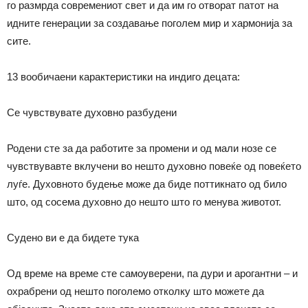
го размрда современиот свет и да им го отворат патот на
идните генерации за создавање поголем мир и хармонија за
сите.
13 вообичаени карактеристики на индиго децата:
Се чувствувате духовно разбудени
Родени сте за да работите за промени и од мали нозе се
чувствувавте вклучени во нешто духовно повеќе од повеќето
луѓе. Духовното будење може да биде поттикнато од било
што, од сосема духовно до нешто што го менува животот.
Судено ви е да бидете тука
Од време на време сте самоуверени, па дури и арогантни – и
охрабрени од нешто поголемо отколку што можете да