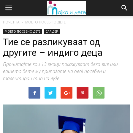
ПОЧЕТНА
МОЕТО ПОСЕБНО ДЕТЕ
МОЕТО ПОСЕБНО ДЕТЕ
СЛАЈДЕР
Тие се разликуваат од
другите – индиго деца
Прочитајте кои 13 знаци покажуваат дека вие или
вашето дете му припаѓате на овој посебен и
талентиран тип на луѓе