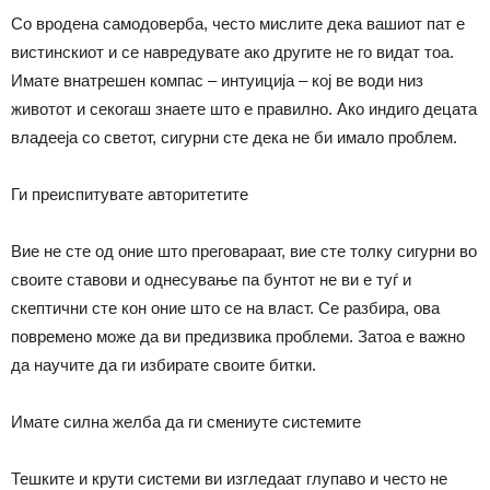
Со вродена самодоверба, често мислите дека вашиот пат е
вистинскиот и се навредувате ако другите не го видат тоа.
Имате внатрешен компас – интуиција – кој ве води низ
животот и секогаш знаете што е правилно. Ако индиго децата
владееја со светот, сигурни сте дека не би имало проблем.
Ги преиспитувате авторитетите
Вие не сте од оние што преговараат, вие сте толку сигурни во
своите ставови и однесување па бунтот не ви е туѓ и
скептични сте кон оние што се на власт. Се разбира, ова
повремено може да ви предизвика проблеми. Затоа е важно
да научите да ги избирате своите битки.
Имате силна желба да ги смениуте системите
Тешките и крути системи ви изгледаат глупаво и често не