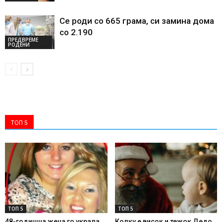
Се роди со 665 грама, си замина дома
со 2.190
ПРЕДВРЕМЕ
РОДЕНИ
ТОП 5
ТОП 5
ТОП 5
48-годишна жена го украла
Колку е висок и тежок Дедо