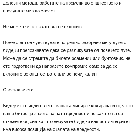
деловни методи, работите на промени во општеството и
внесувате мир во хаосот.
Не можете и не сакате да се вклопите
Понекогаш се чувствувате погрешно разбрано меѓу луѓето
бидејќи препознавате дека се разликувате од повеќето луѓе.
Може да се стремите да бидете осаменик или бунтовник, не
сте подготвени да направите компромис само за да се
вклопите во општеството или во нечиј калап.
Своеглави сте
Бидејќи сте индиго дете, вашата мисија е кодирана во целото
ваше битие, ја знаете вашата вредност и не сакате да се
откажете од она во што верувате бидејќи вашиот интегритет
има висока позиција на скалата на вредности.