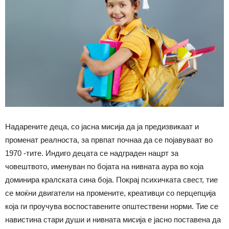
Надарените деца, со јасна мисија да ја предизвикаат и
променат реалноста, за првпат почнаа да се појавуваат во
1970 -тите. Индиго децата се надграден нацрт за
човештвото, именуван по бојата на нивната аура во која
доминира кралската сина боја. Покрај психичката свест, тие
се моќни двигатели на промените, креативци со перцепција
која ги проучува воспоставените општествени норми. Тие се
навистина стари души и нивната мисија е јасно поставена да