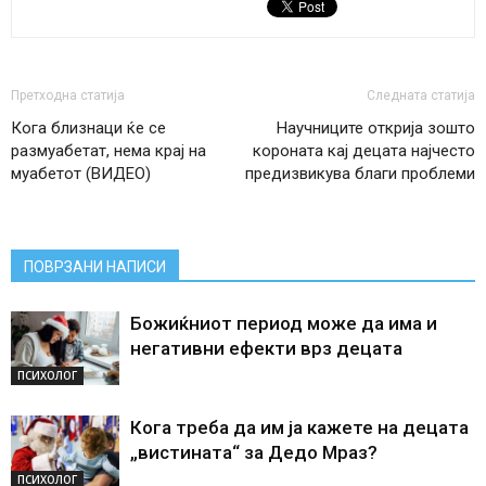
Претходна статија
Следната статија
Кога близнаци ќе се
Научниците открија зошто
размуабетат, нема крај на
короната кај децата најчесто
муабетот (ВИДЕО)
предизвикува благи проблеми
ПОВРЗАНИ НАПИСИ
Божиќниот период може да има и
негативни ефекти врз децата
ПСИХОЛОГ
Кога треба да им ја кажете на децата
„вистината“ за Дедо Мраз?
ПСИХОЛОГ