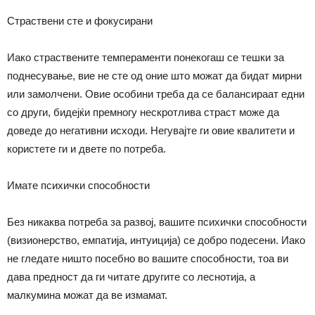
Страствени сте и фокусирани
Иако страствените темпераменти понекогаш се тешки за
поднесување, вие не сте од оние што можат да бидат мирни
или замолчени. Овие особини треба да се балансираат едни
со други, бидејќи премногу нескротлива страст може да
доведе до негативни исходи. Негувајте ги овие квалитети и
користете ги и двете по потреба.
Имате психички способности
Без никаква потреба за развој, вашите психички способности
(визионерство, емпатија, интуиција) се добро подесени. Иако
не гледате ништо посебно во вашите способности, тоа ви
дава предност да ги читате другите со леснотија, а
малкумина можат да ве измамат.