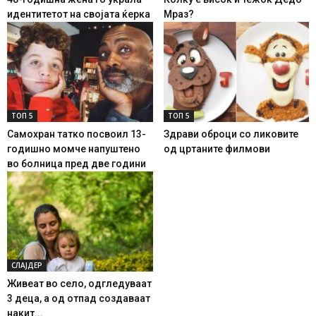
идентитетот на својата ќерка
Мраз?
ТОП 5
ТОП 5
Самохран татко посвоил 13-
Здрави оброци со ликовите
годишно момче напуштено
од цртаните филмови
во болница пред две години
СЛАЈДЕР
Живеат во село, одгледуваат
3 деца, а од отпад создаваат
накит...