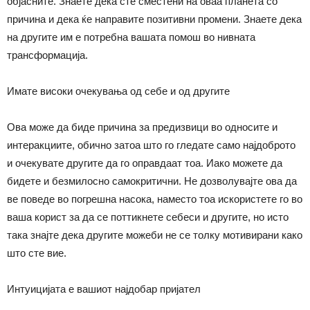
објасните. Знаете дека сте сместени на оваа планета со
причина и дека ќе направите позитивни промени. Знаете дека
на другите им е потребна вашата помош во нивната
трансформација.
Имате високи очекувања од себе и од другите
Ова може да биде причина за предизвици во односите и
интеракциите, обично затоа што го гледате само најдоброто
и очекувате другите да го оправдаат тоа. Иако можете да
бидете и безмилосно самокритични. Не дозволувајте ова да
ве поведе во погрешна насока, наместо тоа искористете го во
ваша корист за да се поттикнете себеси и другите, но исто
така знајте дека другите можеби не се толку мотивирани како
што сте вие.
Интуицијата е вашиот најдобар пријател