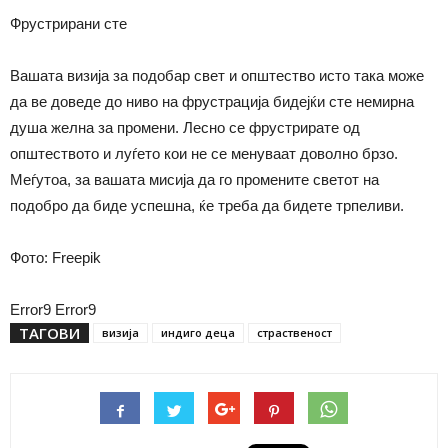
Фрустрирани сте
Вашата визија за подобар свет и општество исто така може
да ве доведе до ниво на фрустрација бидејќи сте немирна
душа желна за промени. Лесно се фрустрирате од
општеството и луѓето кои не се менуваат доволно брзо.
Меѓутоа, за вашата мисија да го промените светот на
подобро да биде успешна, ќе треба да бидете трпеливи.
Фото: Freepik
Error9
Error9
ТАГОВИ
визија
индиго деца
страственост