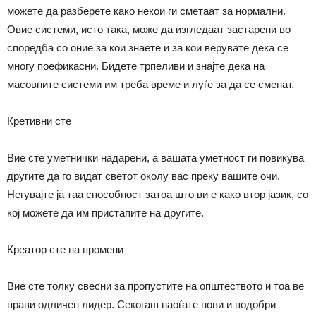
можете да разберете како некои ги сметаат за нормални.
Овие системи, исто така, може да изгледаат застарени во
споредба со оние за кои знаете и за кои верувате дека се
многу поефикасни. Бидете трпеливи и знајте дека на
масовните системи им треба време и луѓе за да се сменат.
Кретивни сте
Вие сте уметнички надарени, а вашата уметност ги повикува
другите да го видат светот околу вас преку вашите очи.
Негувајте ја таа способност затоа што ви е како втор јазик, со
кој можете да им пристапите на другите.
Креатор сте на промени
Вие сте толку свесни за пропустите на општеството и тоа ве
прави одличен лидер. Секогаш наоѓате нови и подобри