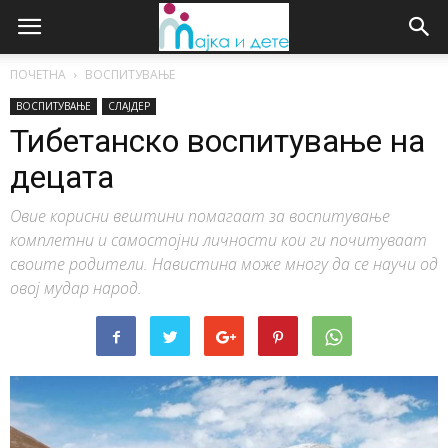
ПОЧЕТНА
ВОСПИТУВАЊЕ
ВОСПИТУВАЊЕ
СЛАЈДЕР
Тибетанско воспитување на
децата
Овие корисни вештини помагаат за воспитување
комплетни и самостојни личности кои ги почитуваат
своите родители. Навистина може многу да се научи од
овој мудар народ.