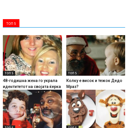
ТОП 5
ТОП 5
ТОП 5
48-годишна жена го украла
Колку е висок и тежок Дедо
идентитетот на својата ќерка
Мраз?
ТОП 5
ТОП 5