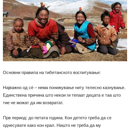
Основни правила на тибетанското воспитување:
Најважно од сѐ – нема понижување ниту телесно казнување.
Единствена причина што некои ги тепаат децата е таа што
тие не можат да им возвратат.
Прв период: до петата година. Кон детето треба да се
однесувате како кон крал. Ништо не треба да му