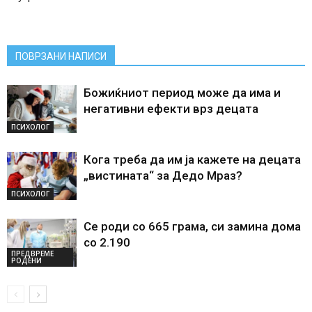
ПОВРЗАНИ НАПИСИ
Божиќниот период може да има и
негативни ефекти врз децата
ПСИХОЛОГ
Кога треба да им ја кажете на децата
„вистината“ за Дедо Мраз?
ПСИХОЛОГ
Се роди со 665 грама, си замина дома
со 2.190
ПРЕДВРЕМЕ
РОДЕНИ