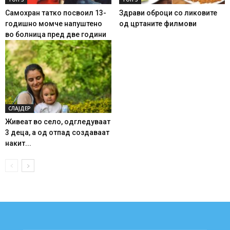
Самохран татко посвоил 13-
Здрави оброци со ликовите
годишно момче напуштено
од цртаните филмови
во болница пред две години
СЛАЈДЕР
Живеат во село, одгледуваат
3 деца, а од отпад создаваат
накит...