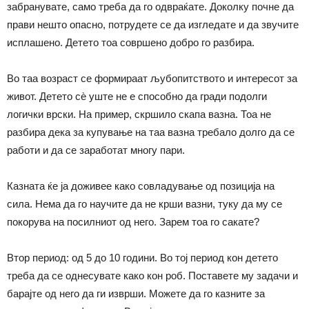
забранувате, само треба да го одвраќате. Доколку почне да
прави нешто опасно, потрудете се да изгледате и да звучите
исплашено. Детето тоа совршено добро го разбира.
Во таа возраст се формираат љубопитството и интересот за
живот. Детето сѐ уште не е способно да гради подолги
логички врски. На пример, скршило скапа вазна. Тоа не
разбира дека за купување на таа вазна требало долго да се
работи и да се заработат многу пари.
Казната ќе ја доживее како совладување од позиција на
сила. Нема да го научите да не крши вазни, туку да му се
покорува на посилниот од него. Зарем тоа го сакате?
Втор период: од 5 до 10 години. Во тој период кон детето
треба да се однесувате како кон роб. Поставете му задачи и
барајте од него да ги изврши. Можете да го казните за