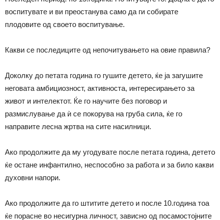
воспитувате и ви преостанува само да ги собирате
плодовите од своето воспитување.
Какви се последиците од непочитувањето на овие правила?
Доколку до петата година го гушите детето, ќе ја загушите
неговата амбициозност, активноста, интересирањето за
живот и интелектот. Ќе го научите без поговор и
размислување да ѝ се покорува на груба сила, ќе го
направите лесна жртва на сите насилници.
Ако продолжите да му угодувате после петата година, детето
ќе остане инфантилно, неспособно за работа и за било какви
духовни напори.
Ако продолжите да го штитите детето и после 10.година тоа
ќе порасне во несигурна личност, зависно од посамостојните