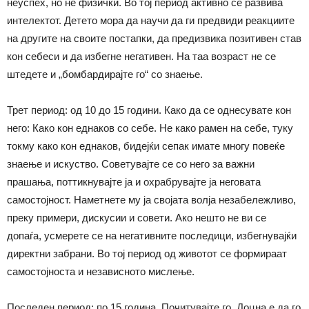
неуспех, но не физички. Во тој период активно се развива
интелектот. Детето мора да научи да ги предвиди реакциите
на другите на своите постапки, да предизвика позитивен став
кон себеси и да избегне негативен. На таа возраст не се
штедете и „бомбардирајте го“ со знаење.
Трет период: од 10 до 15 години. Како да се однесувате кон
него: Како кон еднаков со себе. Не како рамен на себе, туку
токму како кон еднаков, бидејќи сепак имате многу повеќе
знаење и искуство. Советувајте се со него за важни
прашања, поттикнувајте ја и охрабрувајте ја неговата
самостојност. Наметнете му ја својата волја незабележливо,
преку примери, дискусии и совети. Ако нешто не ви се
допаѓа, усмерете се на негативните последици, избегнувајќи
директни забрани. Во тој период од животот се формираат
самостојноста и независното мислење.
Последен период: по 15.година. Почитувајте го. Доцна е да го