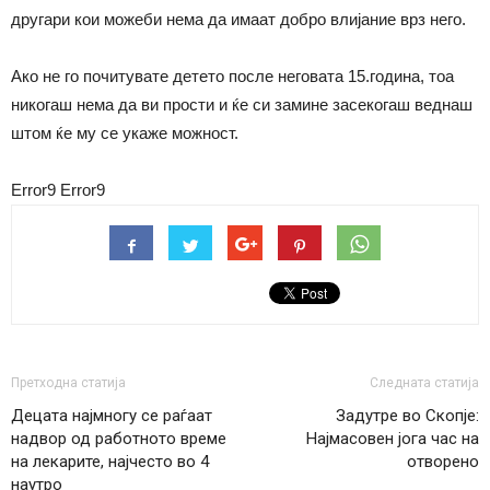
другари кои можеби нема да имаат добро влијание врз него.
Ако не го почитувате детето после неговата 15.година, тоа
никогаш нема да ви прости и ќе си замине засекогаш веднаш
штом ќе му се укаже можност.
Error9
Error9
Претходна статија
Следната статија
Децата најмногу се раѓаат
Задутре во Скопје:
надвор од работното време
Најмасовен јога час на
на лекарите, најчесто во 4
отворено
наутро