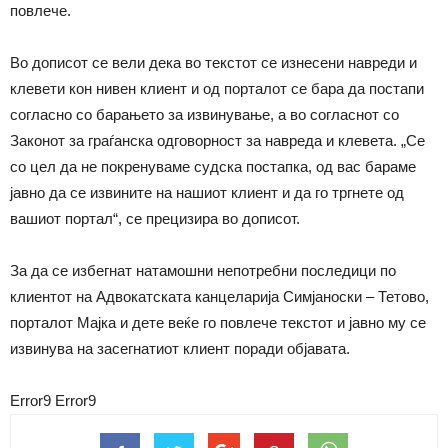
повлече.
Во дописот се вели дека во текстот се изнесени навреди и
клевети кон нивен клиент и од порталот се бара да постапи
согласно со барањето за извинување, а во согласнот со
Законот за граѓанска одговорност за навреда и клевета. „Се
со цел да не покренуваме судска постапка, од вас бараме
јавно да се извините на нашиот клиент и да го тргнете од
вашиот портал“, се прецизира во дописот.
За да се избегнат натамошни непотребни последици по
клиентот на Адвокатската канцеларија Симјаноски – Тетово,
порталот Мајка и дете веќе го повлече текстот и јавно му се
извинува на засегнатиот клиент поради објавата.
Error9
Error9