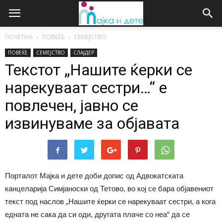
ПОЧЕТНА
ПОВЕЌЕ
СЕМЕЈСТВО
ПОВЕЌЕ
СЕМЕЈСТВО
СЛАЈДЕР
Текстот „Нашите ќерки се
нарекуваат сестри…“ е
повлечен, јавно се
извинуваме за објавата
Порталот Мајка и дете доби допис од Адвокатската
канцеларија Симјаноски од Тетово, во кој се бара објавениот
текст под наслов „Нашите ќерки се нарекуваат сестри, а кога
едната не сака да си оди, другата плаче со неа“ да се