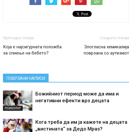
Претходна статија
Следната статија
Која е најсигурната положба
Злогласна хемикалија
за спиење на бебето?
поврзана со аутизмот
ПОВРЗАНИ НАПИСИ
Божиќниот период може да има и
негативни ефекти врз децата
ПСИХОЛОГ
Кога треба да им ја кажете на децата
„вистината“ за Дедо Мраз?