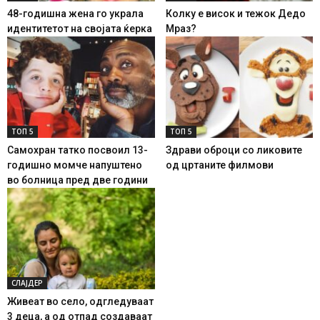
48-годишна жена го украла
Колку е висок и тежок Дедо
идентитетот на својата ќерка
Мраз?
ТОП 5
ТОП 5
Самохран татко посвоил 13-
Здрави оброци со ликовите
годишно момче напуштено
од цртаните филмови
во болница пред две години
СЛАЈДЕР
Живеат во село, одгледуваат
3 деца, а од отпад создаваат