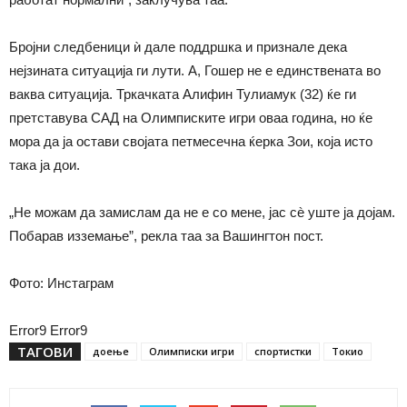
Бројни следбеници ѝ дале поддршка и признале дека
нејзината ситуација ги лути. А, Гошер не е единствената во
ваква ситуација. Тркачката Алифин Тулиамук (32) ќе ги
претставува САД на Олимписките игри оваа година, но ќе
мора да ја остави својата петмесечна ќерка Зои, која исто
така ја дои.
„Не можам да замислам да не е со мене, јас сè уште ја дојам.
Побарав изземање”, рекла таа за Вашингтон пост.
Фото: Инстаграм
Error9
Error9
ТАГОВИ
доење
Олимписки игри
спортистки
Токио