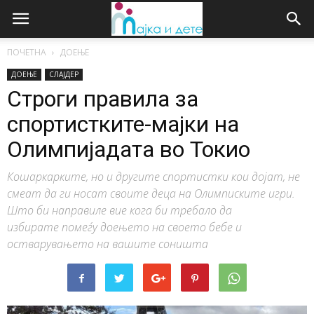
ПОЧЕТНА
ДОЕЊЕ
ДОЕЊЕ
СЛАЈДЕР
Строги правила за
спортистките-мајки на
Олимпијадата во Токио
Кошаркарките, но и другите спортистки кои дојат, не
смеат да ги носат своите деца на Олимписките игри.
Што би направиле вие кога би требало да
избирате помеѓу доењето на своето бебе и
остварувањето на вашите соништа