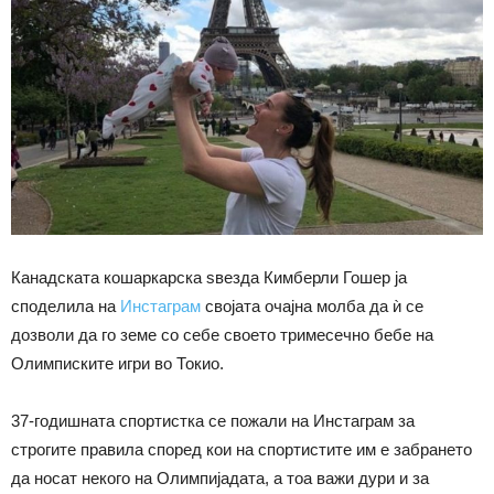
Канадската кошаркарска sвезда Кимберли Гошер ја
споделила на
Инстаграм
својата очајна молба да ѝ се
дозволи да го земе со себе своето тримесечно бебе на
Олимписките игри во Токио.
37-годишната спортистка се пожали на Инстаграм за
строгите правила според кои на спортистите им е забрането
да носат некого на Олимпијадата, а тоа важи дури и за