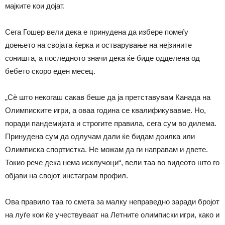
мајките кои дојат.
Сега Гошер вели дека е принудена да избере помеѓу
доењето на својата ќерка и остварување на нејзините
соништа, а последното значи дека ќе биде одделена од
бебето скоро еден месец.
„Сè што некогаш сакав беше да ја претставувам Канада на
Олимписките игри, а оваа година се квалификувавме. Но,
поради пандемијата и строгите правила, сега сум во дилема.
Принудена сум да одлучам дали ќе бидам доилка или
Олимписка спортистка. Не можам да ги направам и двете.
Токио рече дека нема исклучоци“, вели таа во видеото што го
објави на својот инстаграм профил.
Ова правило таа го смета за малку неправедно заради бројот
на луѓе кои ќе учествуваат на Летните олимписки игри, како и