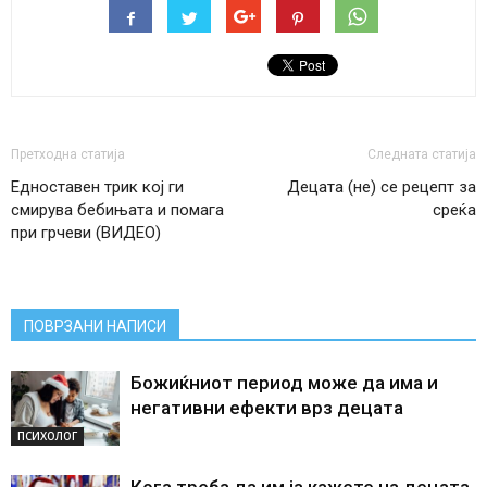
Претходна статија
Следната статија
Едноставен трик кој ги
Децата (не) се рецепт за
смирува бебињата и помага
среќа
при грчеви (ВИДЕО)
ПОВРЗАНИ НАПИСИ
Божиќниот период може да има и
негативни ефекти врз децата
ПСИХОЛОГ