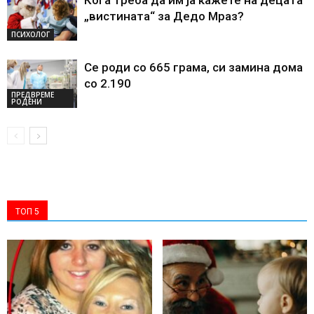
Кога треба да им ја кажете на децата
„вистината“ за Дедо Мраз?
ПСИХОЛОГ
Се роди со 665 грама, си замина дома
со 2.190
ПРЕДВРЕМЕ
РОДЕНИ
ТОП 5