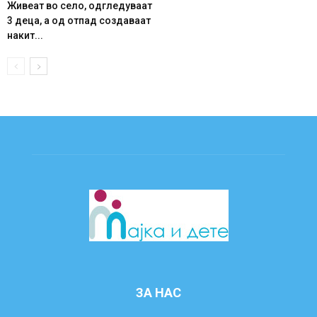
Живеат во село, одгледуваат
3 деца, а од отпад создаваат
накит...
ЗА НАС