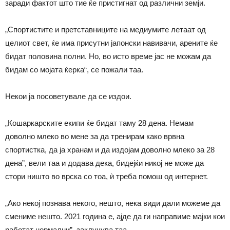
заради фактот што тие ќе пристигнат од различни земји.
„Спортистите и претставниците на медиумите летаат од
целиот свет, ќе има присутни јапонски навивачи, арените ќе
бидат половина полни. Но, во исто време јас не можам да
бидам со мојата ќерка“, се пожали таа.
Некои ја посоветувале да се издои.
„Кошаркарските екипи ќе бидат таму 28 дена. Немам
доволно млеко во мене за да тренирам како врвна
спортистка, да ја хранам и да издојам доволно млеко за 28
дена”, вели таа и додава дека, бидејќи никој не може да
стори ништо во врска со тоа, ѝ треба помош од интернет.
„Ако некој познава некого, нешто, нека види дали можеме да
смениме нешто. 2021 година е, ајде да ги направиме мајки кои
работат нормални”, заклучува таа.