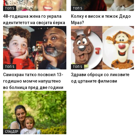
ТОП 5
ТОП 5
48-годишна жена го украла
Колку е висок и тежок Дедо
идентитетот на својата ќерка
Мраз?
ТОП 5
ТОП 5
Самохран татко посвоил 13-
Здрави оброци со ликовите
годишно момче напуштено
од цртаните филмови
во болница пред две години
СЛАЈДЕР