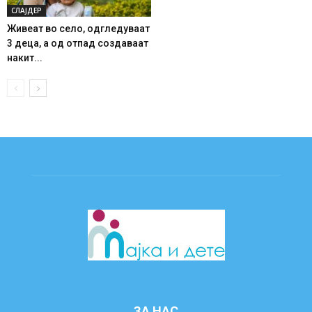
СЛАЈДЕР
Живеат во село, одгледуваат
3 деца, а од отпад создаваат
накит...
ЗА НАС