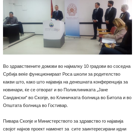
Во здравствените домови во најмалку 10 градови во соседна
Србија веќе функционираат Роса школи за родителство
какви што, како што најавија на денешната конференција за
новинари, ќе се отворат и во Поликлиниката „Јане
Сандански“ во Скопје, во Клиничката болница во Битола и во
Општата болница во Гостивар.
Пивара Скопје и Министерството за здравство го најавија
својот најнов проект наменет за сите заинтересирани идни