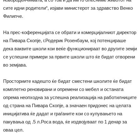
сите идни родители“, изјави министерот за здравство Венко
Филипче.
На прес-коференцијата се обрати и комерцијалниот директор
на Пивара Скопје, г.Родерик Розенбаум, кој потенцираше
дека ваквите школи кои веќе функционираат во другите земји
се успешни примери за првите школи што ќе бидат отворени
во земјава.
Просториите кадешто ќе бидат сместени школите ќе бидат
комплетно реновирани и опремени со мебел и останата
опрема неопходна за успешна реализација на работилниците
од страна на Пивара Скопје, а значаен придонес на целата
иницијатива ќе дадат и граѓаните кои со купувањето на
пакувања од .5 л.Роса вода, ќе издвојуваат по 1 денар за
оваа цел.