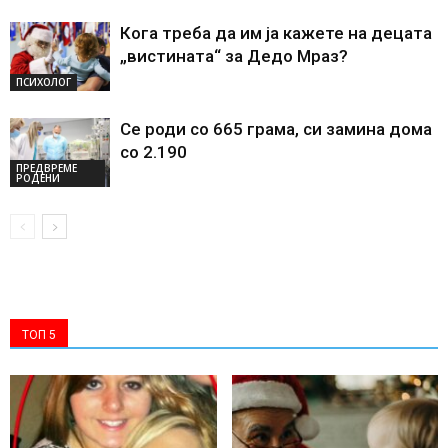
Кога треба да им ја кажете на децата
„вистината“ за Дедо Мраз?
ПСИХОЛОГ
Се роди со 665 грама, си замина дома
со 2.190
ПРЕДВРЕМЕ
РОДЕНИ
ТОП 5