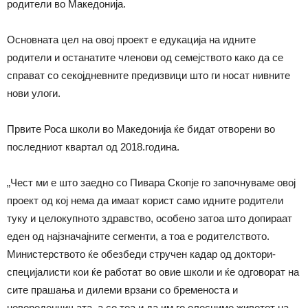
родители во Македонија.
Основната цел на овој проект е едукација на идните
родители и останатите членови од семејството како да се
справат со секојдневните предизвици што ги носат нивните
нови улоги.
Првите Роса школи во Македонија ќе бидат отворени во
последниот квартал од 2018.година.
„Чест ми е што заедно со Пивара Скопје го започнуваме овој
проект од кој нема да имаат корист само идните родители
туку и целокупното здравство, особено затоа што допираат
еден од најзначајните сегменти, а тоа е родителството.
Министерството ќе обезбеди стручен кадар од доктори-
специјалисти кои ќе работат во овие школи и ќе одговорат на
сите прашања и дилеми врзани со бременоста и
новороденчињата, а со тоа и да им го олесниме животот на