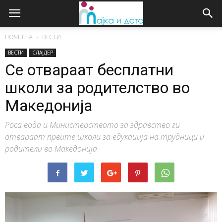
ПОЧЕТНА
ВЕСТИ
ВЕСТИ
СЛАЈДЕР
Се отвараат бесплатни
школи за родителство во
Македонија
Роса вода и Министерството за здравство ги
отвараат првите школи за едукација на трудници и
родители во Македонија