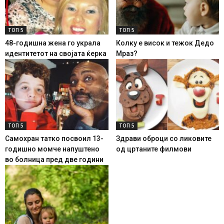
ТОП 5
ТОП 5
48-годишна жена го украла
Колку е висок и тежок Дедо
идентитетот на својата ќерка
Мраз?
ТОП 5
ТОП 5
Самохран татко посвоил 13-
Здрави оброци со ликовите
годишно момче напуштено
од цртаните филмови
во болница пред две години