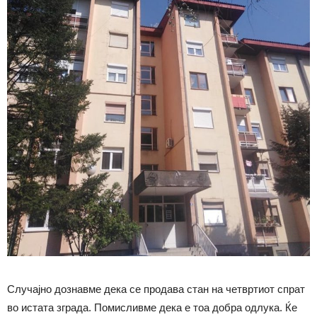
Случајно дознавме дека се продава стан на четвртиот спрат
во истата зграда. Помисливме дека е тоа добра одлука. Ќе