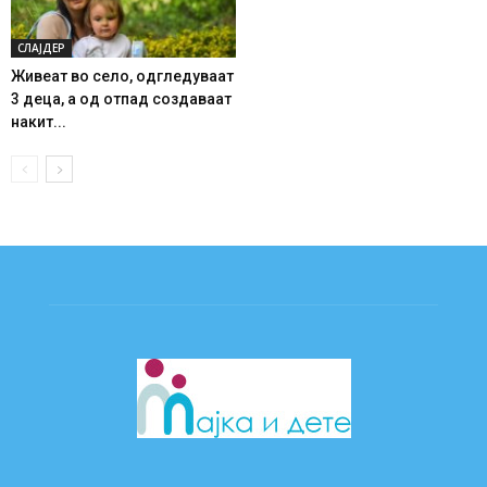
СЛАЈДЕР
Живеат во село, одгледуваат
3 деца, а од отпад создаваат
накит...