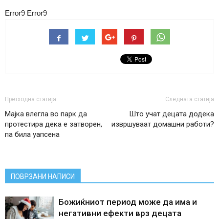
Error9
Error9
Претходна статија
Следната статија
Мајка влегла во парк да
Што учат децата додека
протестира дека е затворен,
извршуваат домашни работи?
па била уапсена
ПОВРЗАНИ НАПИСИ
Божиќниот период може да има и
негативни ефекти врз децата