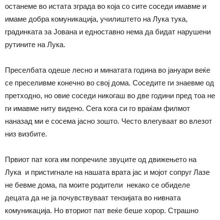
останеме во истата зграда во која со сите соседи имавме и
имаме добра комуникација, училиштето на Лука тука,
градинката за Јована и едноставно нема да бидат нарушени
рутините на Лука.
Преселбата одеше лесно и минатата година во јануари веќе
се преселивме конечно во свој дома. Соседите ги знаевме од
претходно, но овие соседи никогаш во две години пред тоа не
ги имавме ниту видено. Сега кога си го враќам филмот
наназад ми е сосема јасно зошто. Често влегуваат во влезот
низ визбите.
Првиот пат кога им попречиле звуците од движењето на
Лука и пристигнале на нашата врата јас и мојот сопруг Лазе
не бевме дома, па моите родители некако се обиделе
децата да не ја почувствуваат тензијата во нивната
комуникација. Но вториот пат веќе беше хорор. Страшно