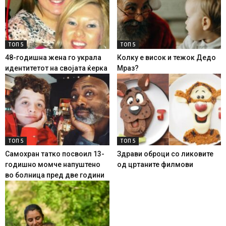
ТОП 5
ТОП 5
48-годишна жена го украла
Колку е висок и тежок Дедо
идентитетот на својата ќерка
Мраз?
ТОП 5
ТОП 5
Самохран татко посвоил 13-
Здрави оброци со ликовите
годишно момче напуштено
од цртаните филмови
во болница пред две години