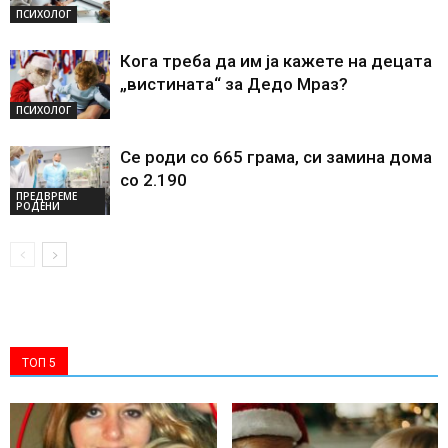
ПСИХОЛОГ
Кога треба да им ја кажете на децата
„вистината“ за Дедо Мраз?
ПСИХОЛОГ
Се роди со 665 грама, си замина дома
со 2.190
ПРЕДВРЕМЕ
РОДЕНИ
ТОП 5