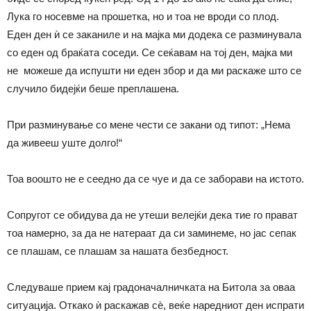
Лука го носевме на прошетка, но и тоа не вроди со плод.
Еден ден ѝ се заканиле и на мајка ми додека се разминувала
со еден од браќата соседи. Се сеќавам на тој ден, мајка ми
не можеше да испушти ни еден збор и да ми раскаже што се
случило бидејќи беше преплашена.
При разминување со мене чести се закани од типот: „Нема
да живееш уште долго!“
Тоа воошто не е сеедно да се чуе и да се заборави на истото.
Сопругот се обидува да не утеши велејќи дека тие го прават
тоа намерно, за да не натераат да си заминеме, но јас сепак
се плашам, се плашам за нашата безбедност.
Следуваше прием кај градоначалничката на Битола за оваа
ситуација. Откако ѝ раскажав сѐ, веќе наредниот ден испрати