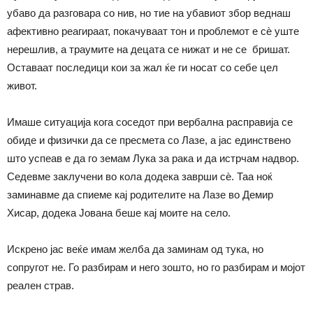
убаво да разговара со нив, но тие на убавиот збор веднаш
афективно реагираат, покачуваат тон и проблемот е сѐ уште
нерешлив, а траумите на децата се нижат и не се бришат.
Оставаат последици кои за жал ќе ги носат со себе цел
живот.
Имаше ситуација кога соседот при вербална расправија се
обиде и физички да се пресмета со Лазе, а јас единствено
што успеав е да го земам Лука за рака и да истрчам надвор.
Седевме заклучени во кола додека заврши сѐ. Таа ноќ
заминавме да спиеме кај родителите на Лазе во Демир
Хисар, додека Јована беше кај моите на село.
Искрено јас веќе имам желба да заминам од тука, но
сопругот не. Го разбирам и него зошто, но го разбирам и мојот
реален страв.