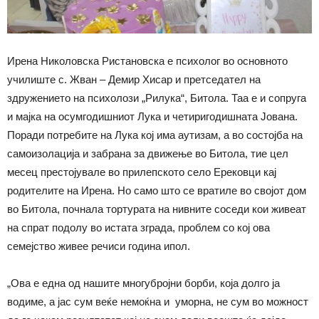
Ирена Николовска Ристановска е психолог во основното
училиште с. Жван – Демир Хисар и претседател на
здружението на психолози „Рилука“, Битола. Таа е и сопруга
и мајка на осумгодишниот Лука и четиригодишната Јована.
Поради потребите на Лука кој има аутизам, а во состојба на
самоизолација и забрана за движење во Битола, тие цел
месец престојувале во прилепското село Ерековци кај
родителите на Ирена. Но само што се вратиле во својот дом
во Битола, почнала тортурата на нивните соседи кои живеат
на спрат подолу во истата зграда, проблем со кој ова
семејство живее речиси година ипол.
„Ова е една од нашите многубројни борби, која долго ја
водиме, а јас сум веќе немоќна и уморна, не сум во можност