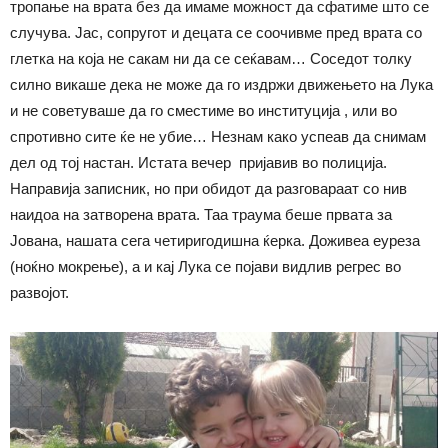
тропање на врата без да имаме можност да сфатиме што се
случува. Јас, сопругот и децата се соочивме пред врата со
глетка на која не сакам ни да се сеќавам… Соседот толку
силно викаше дека не може да го издржи движењето на Лука
и не советуваше да го сместиме во институција , или во
спротивно сите ќе не убие… Незнам како успеав да снимам
дел од тој настан. Истата вечер пријавив во полиција.
Направија записник, но при обидот да разговараат со нив
наидоа на затворена врата. Таа траума беше првата за
Јована, нашата сега четиригодишна ќерка. Доживеа еуреза
(ноќно мокрење), а и кај Лука се појави видлив регрес во
развојот.