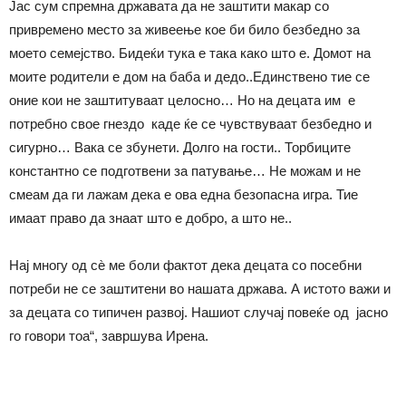
Јас сум спремна државата да не заштити макар со
привремено место за живеење кое би било безбедно за
моето семејство. Бидеќи тука е така како што е. Домот на
моите родители е дом на баба и дедо..Единствено тие се
оние кои не заштитуваат целосно… Но на децата им е
потребно свое гнездо каде ќе се чувствуваат безбедно и
сигурно… Вака се збунети. Долго на гости.. Торбиците
константно се подготвени за патување… Не можам и не
смеам да ги лажам дека е ова една безопасна игра. Тие
имаат право да знаат што е добро, а што не..
Нај многу од сѐ ме боли фактот дека децата со посебни
потреби не се заштитени во нашата држава. А истото важи и
за децата со типичен развој. Нашиот случај повеќе од јасно
го говори тоа“, завршува Ирена.