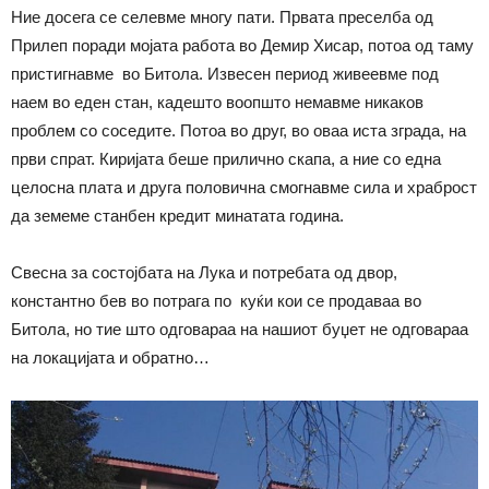
Ние досега се селевме многу пати. Првата преселба од
Прилеп поради мојата работа во Демир Хисар, потоа од таму
пристигнавме во Битола. Извесен период живеевме под
наем во еден стан, кадешто воопшто немавме никаков
проблем со соседите. Потоа во друг, во оваа иста зграда, на
први спрат. Киријата беше прилично скапа, а ние со една
целосна плата и друга половична смогнавме сила и храброст
да земеме станбен кредит минатата година.
Свесна за состојбата на Лука и потребата од двор,
константно бев во потрага по куќи кои се продаваа во
Битола, но тие што одговараа на нашиот буџет не одговараа
на локацијата и обратно…