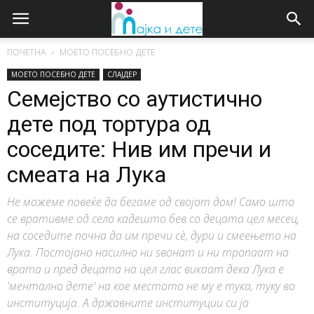
ПОЧЕТНА
МОЕТО ПОСЕБНО ДЕТЕ
МОЕТО ПОСЕБНО ДЕТЕ
СЛАЈДЕР
Семејство со аутистично
дете под тортура од
соседите: Нив им пречи и
смеата на Лука
Не можеме повеќе да бегаме од својот дом! Само што
се вративме од село кадешто бев со децата цел месец,
на соседите почна да им пречи сѐ, дури и смеењето на
Лука. Постојано насилно ни ѕвонат и ни тропаат на
врата и пред децата на цел глас викаат дека Лука е
'ментално дете' на кое местото не му е тука, туку во
институција. А државните институции си ја