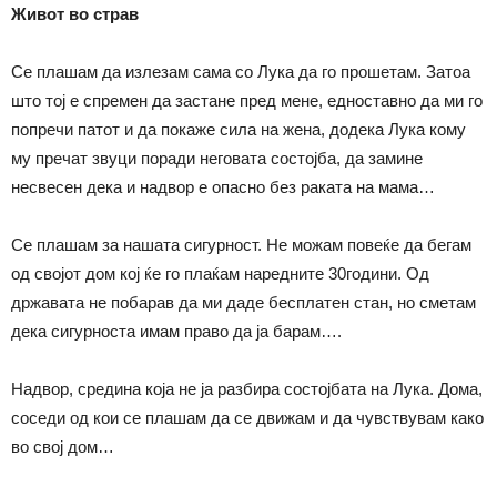
Живот во страв
Се плашам да излезам сама со Лука да го прошетам. Затоа
што тој е спремен да застане пред мене, едноставно да ми го
попречи патот и да покаже сила на жена, додека Лука кому
му пречат звуци поради неговата состојба, да замине
несвесен дека и надвор е опасно без раката на мама…
Се плашам за нашата сигурност. Не можам повеќе да бегам
од својот дом кој ќе го плаќам наредните 30години. Од
државата не побарав да ми даде бесплатен стан, но сметам
дека сигурноста имам право да ја барам….
Надвор, средина која не ја разбира состојбата на Лука. Дома,
соседи од кои се плашам да се движам и да чувствувам како
во свој дом…