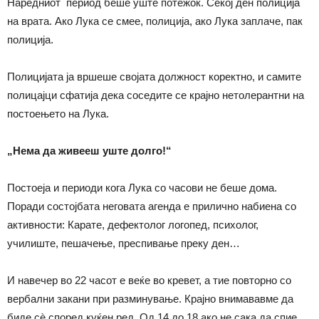
Наредниот период беше уште потежок. Секој ден полиција
на врата. Ако Лука се смее, полиција, ако Лука заплаче, пак
полиција.
Полицијата ја вршеше својата должност коректно, и самите
полицајци сфатија дека соседите се крајно нетолерантни на
постоењето на Лука.
„Нема да живееш уште долго!“
Постоеја и периоди кога Лука со часови не беше дома.
Поради состојбата неговата агенда е прилично набиена со
активности: Карате, дефектолог логопед, психолог,
училиште, пешачење, преспивање преку ден…
И навечер во 22 часот е веќе во кревет, а тие повторно со
вербални закани при разминување. Крајно внимававме да
биде сѐ според куќен ред. Од 14 до 18 ако не сака да спие,