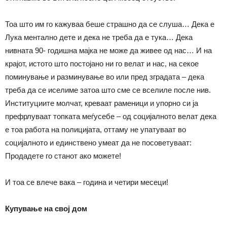
Тоа што им го кажуваа беше страшно да се слуша… Дека е
Лука ментално дете и дека не треба да е тука… Дека
нивната 90- годишна мајка не може да живее од нас… И на
крајот, истото што постојано ни го велат и нас, на секое
поминување и разминување во или пред зградата – дека
треба да се иселиме затоа што сме се вселиле после нив.
Институциите молчат, креваат раменици и упорно си ја
префрлуваат топката меѓусебе – од социјалното велат дека
е тоа работа на полицијата, оттаму не упатуваат во
социјалното и единствено умеат да не посоветуваат:
Продадете го станот ако можете!
И тоа се влече вака – година и четири месеци!
Купување на свој дом