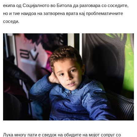
екипа од Социјалното во Битола да разговара со соседите,
но и тие наидоа на затворена врата кај проблематичните
соседи.
Лука многу пати е сведок на обидите на мојот сопруг со