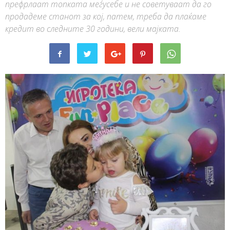
префрлаат топката меѓусебе и не советуваат да го
продадеме станот за кој, патем, треба да плаќаме
кредит во следните 30 години, вели мајката.