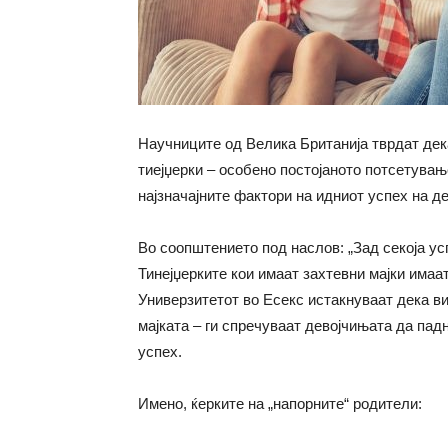
Научниците од Велика Британија тврдат дек
тиејџерки – особено постојаното потсетувањ
најзначајните фактори на идниот успех на д
Во соопштението под наслов: „Зад секоја усп
Тинејџерките кои имаат захтевни мајки имаа
Универзитетот во Есекс истакнуваат дека ви
мајката – ги спречуваат девојчињата да пад
успех.
Имено, ќерките на „напорните“ родители: