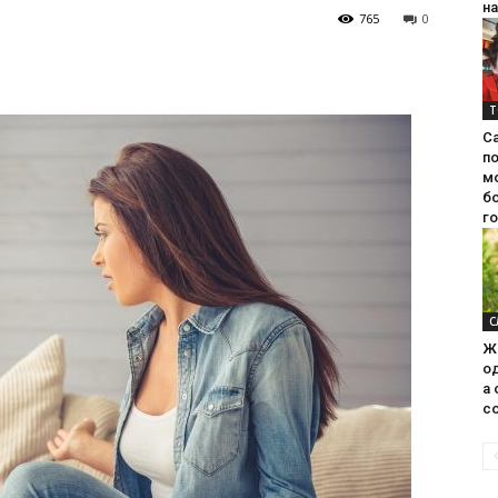
на
765
0
Т
С
п
м
б
г
С
Ж
од
а 
со