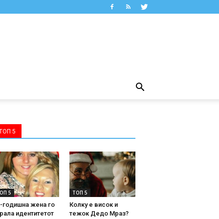
ТОП 5
ОП 5
ТОП 5
-годишна жена го
Колку е висок и
рала идентитетот
тежок Дедо Мраз?