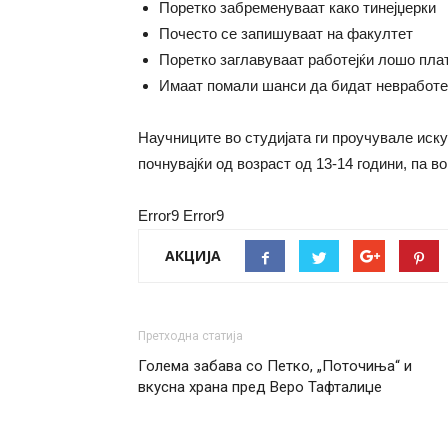
Поретко забременуваат како тинејџерки
Почесто се запишуваат на факултет
Поретко заглавуваат работејќи лошо пла
Имаат помали шанси да бидат невработе
Научниците во студијата ги проучувале иску
почнувајќи од возраст од 13-14 години, па в
Error9
Error9
АКЦИЈА
Претходна статија
Голема забава со Петко, „Поточиња“ и
вкусна храна пред Веро Тафталиџе