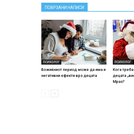
ПОВРЗАНИ НАПИСИ
ПСИХОЛОГ
ПСИХОЛОГ
Божиќниот период може да има и
Кога треба
негативни ефекти врз децата
децата „ви
Мраз?