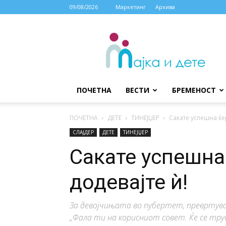
09/08/2026
Маркетинг
Архива
МАЈКА
И
ДЕТЕ
ПОЧЕТНА
ВЕСТИ
БРЕМЕНОСТ
ПОЧЕТНА
ДЕТЕ
ТИНЕЈЏЕР
Сакате успешна ќе
СЛАЈДЕР
ДЕТЕ
ТИНЕЈЏЕР
Сакате успешна
додевајте ѝ!
За девојчињата во пубертет, превртув
„Фала ти на корисниот совет. Ќе се тру