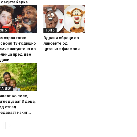
 својата ќерка
ОП 5
ТОП 5
амохран татко
Здрави оброци со
освоил 13-годишно
ликовите од
омче напуштено во
цртаните филмови
олница пред две
одини
ЛАЈДЕР
ивеат во село,
гледуваат 3 деца,
од отпад
здаваат накит...