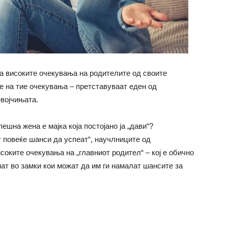
а високите очекувања на родителите од своите
е на тие очекувања – претставуваат еден од
евојчињата.
ешна жена е мајка која постојано ја „дави“?
т повеќе шанси да успеат“, научлниците од
соките очекувања на „главниот родител“ – кој е обично
нат во замки кои можат да им ги намалат шансите за