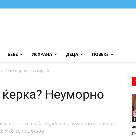
БЕБЕ
ИСХРАНА
ДЕЦА
ПОВЕЌЕ
рка? Неуморно додевајте ѝ!
 ќерка? Неуморно
Т
ањето со очи и одговарањето всѕушност значат:
48
дам да го послушам“.
ук