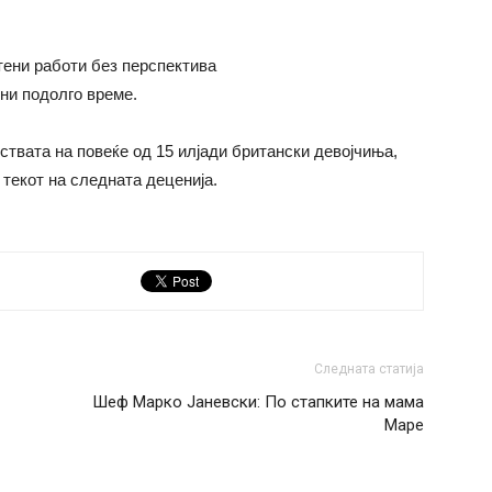
тени работи без перспектива
ни подолго време.
ствата на повеќе од 15 илјади британски девојчиња,
о текот на следната деценија.
Следната статија
Шеф Марко Јаневски: По стапките на мама
Маре