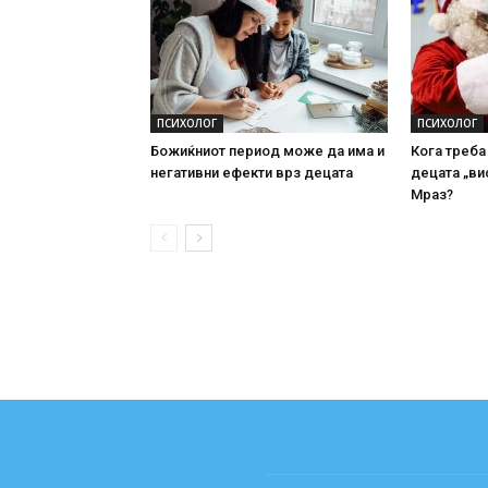
ПСИХОЛОГ
ПСИХОЛОГ
Божиќниот период може да има и
Кога треба
негативни ефекти врз децата
децата „ви
Мраз?