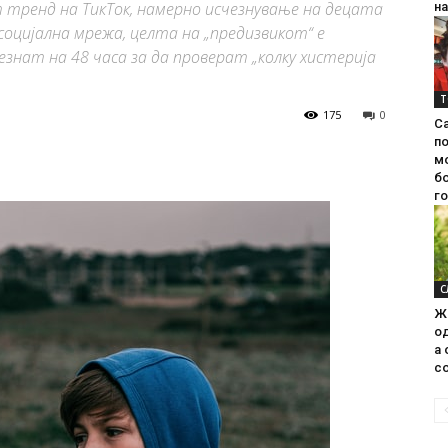
тренд на ТикТок, намерно исчезнување на децата
на
социјална мрежа, целта на „предизвикот“ е
знат на 48 часа за да проверат „колку хистерија
Т
175
0
С
п
м
б
г
С
Ж
од
а 
со