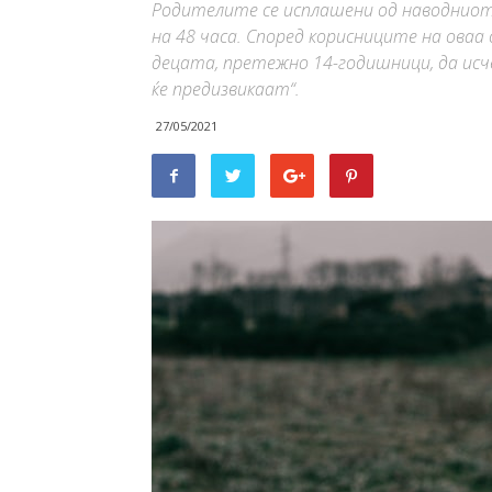
Родителите се исплашени од наводниот 
на 48 часа. Според корисниците на оваа 
децата, претежно 14-годишници, да исче
ќе предизвикаат“.
27/05/2021