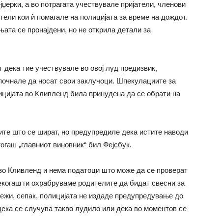
јџерки, а во потрагата учествувале пријатели, членови
ели кои ѝ помагале на полицијата за време на дождот.
ињата
се
пронајдени, но не открила детали за
т дека тие учествувале во овој луд предизвик,
почнале да носат свои заклучоци. Шпекулациите за
ицијата во Кливленд била принудена да
се
обрати на
ните што
се
шират, но предупредиле дека истите наводи
тогаш „главниот виновник“ бил Фејсбук.
во Кливленд и нема податоци што може да
се
проверат
екогаш ги охрабруваме родителите да бидат свесни за
ежи, сепак, полицијата не издаде предупредување до
дека
се
случува такво лудило или дека во моментов
се