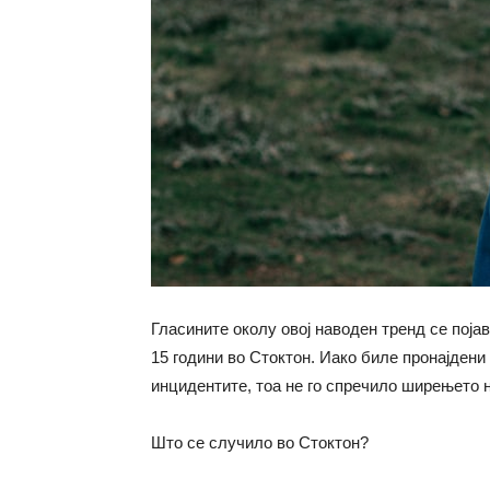
Гласините околу овој наводен тренд
се
појав
15
години
во Стоктон. Иако биле пронајдени 
инцидентите, тоа не го спречило ширењето 
Што
се
случило во Стоктон?