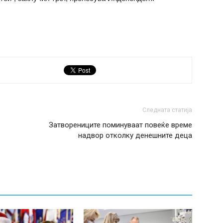
Следната статија
Затворениците поминуваат повеќе време
надвор отколку денешните деца