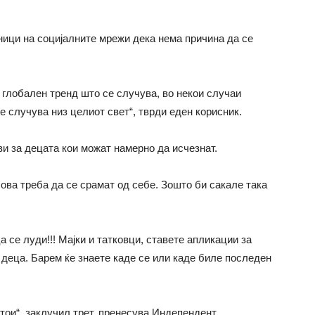
сници на социјалните мрежи дека нема причина да
се
е глобален тренд што
се
случува, во некои случаи
е
случува низ целиот свет“, тврди еден корисник.
ви за децата кои можат намерно да исчезнат.
 ова треба да
се
срамат од себе. Зошто би сакале така
ца
се
луди!!! Мајки и татковци, ставете апликации за
деца. Барем ќе знаете каде
се
или каде биле последен
тои“, заклучил трет, пренесува Индепендент.