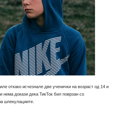
иле откако исчезнале две ученички на возраст од 14 и
и нема докази дека ТикТок бил поврзан со
на шпекулациите.