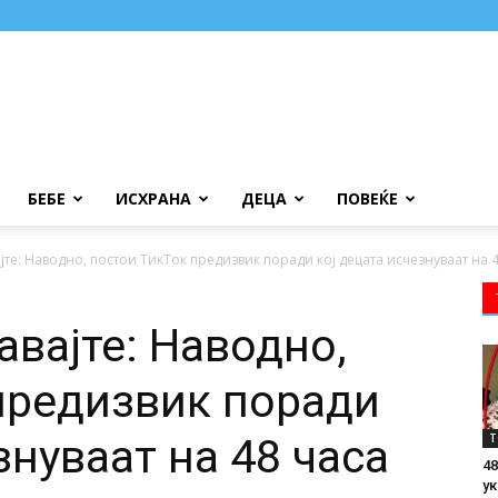
БЕБЕ
ИСХРАНА
ДЕЦА
ПОВЕЌЕ
те: Наводно, постои ТикТок предизвик поради кој децата исчезнуваат на 48
авајте: Наводно,
предизвик поради
Т
знуваат на 48 часа
48
ук