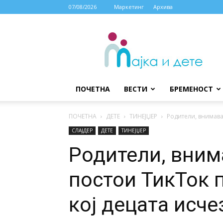
07/08/2026
Маркетинг
Архива
МАЈКА
И
ДЕТЕ
ПОЧЕТНА
ВЕСТИ
БРЕМЕНОСТ
ПОЧЕТНА
ДЕТЕ
ТИНЕЈЏЕР
Родители, внимавај
СЛАЈДЕР
ДЕТЕ
ТИНЕЈЏЕР
Родители, вним
постои ТикТок 
кој децата исче