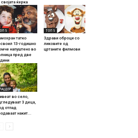
 својата ќерка
ОП 5
ТОП 5
амохран татко
Здрави оброци со
освоил 13-годишно
ликовите од
омче напуштено во
цртаните филмови
олница пред две
одини
ЛАЈДЕР
ивеат во село,
гледуваат 3 деца,
од отпад
здаваат накит...