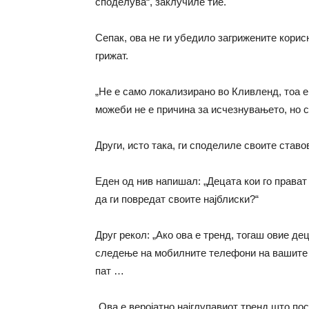
споделува“, заклучиле тие.
Сепак, ова не ги убедило загрижените кори
грижат.
„Не е само локализирано во Кливленд, тоа 
можеби не е причина за исчезнувањето, но
с
Други, исто така, ги споделиле своите ставо
Еден од нив напишал: „Децата кои го прават
да ги повредат своите најблиски?“
Друг рекол: „Ако ова е тренд, тогаш овие де
следење на мобилните телефони на вашите 
пат …
„Ова е веројатно најглупавиот тренд што пос