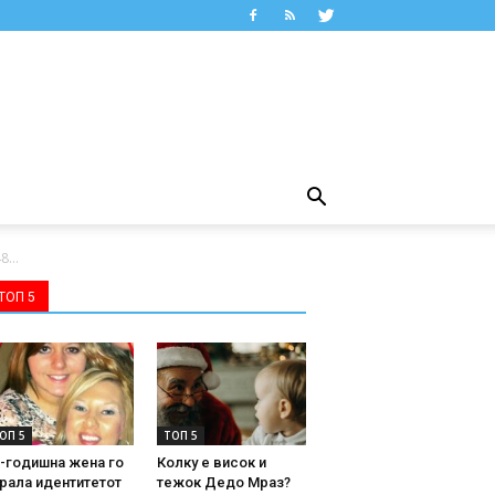
...
ТОП 5
ОП 5
ТОП 5
-годишна жена го
Колку е висок и
рала идентитетот
тежок Дедо Мраз?