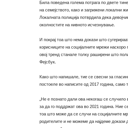
Била поведена голема потрага по двете тине
на семејството,
како
и загрижени локални жит
Локалната полиција потврдила дека девојч
околностите на нивното исчезнување.
И покрај тоа што нема докази што сугерираа
корисниците на социјалните мрежи наскоро 
овој тренд станале толку раширени што пол
Фејсбук.
Како што напишале, тие
се
свесни за гласи
постоеле во написите од 2017
година
, само 
„Не е познато дали ова некогаш
се
случило 
за да го поддржат ова во 2021
година
. Ние с
тоа што може да
се случи
на социјалните мр
родителите и не можеме да најдеме докази 