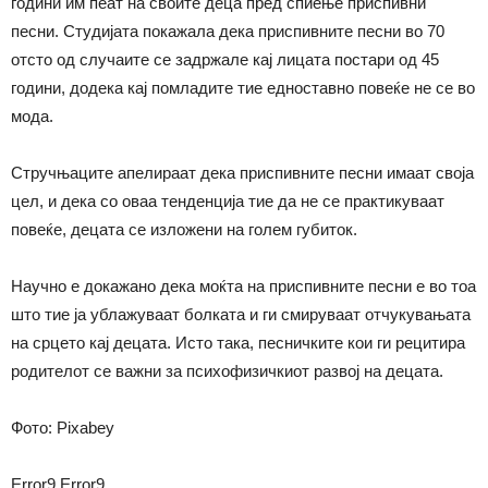
години им пеат на своите деца пред спиење приспивни
песни. Студијата покажала дека приспивните песни во 70
отсто од случаите се задржале кај лицата постари од 45
години, додека кај помладите тие едноставно повеќе не се во
мода.
Стручњаците апелираат дека приспивните песни имаат своја
цел, и дека со оваа тенденција тие да не се практикуваат
повеќе, децата се изложени на голем губиток.
Научно е докажано дека моќта на приспивните песни е во тоа
што тие ја ублажуваат болката и ги смируваат отчукувањата
на срцето кај децата. Исто така, песничките кои ги рецитира
родителот се важни за психофизичкиот развој на децата.
Фото: Pixabey
Error9
Error9