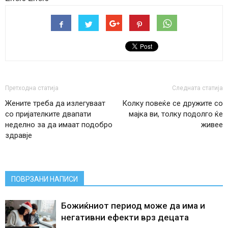
Претходна статија
Следната статија
Жените треба да излегуваат
Колку повеќе се дружите со
со пријателките двапати
мајка ви, толку подолго ќе
неделно за да имаат подобро
живее
здравје
ПОВРЗАНИ НАПИСИ
Божиќниот период може да има и
негативни ефекти врз децата