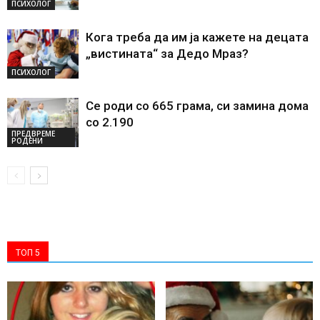
ПСИХОЛОГ
Кога треба да им ја кажете на децата
„вистината“ за Дедо Мраз?
ПСИХОЛОГ
Се роди со 665 грама, си замина дома
со 2.190
ПРЕДВРЕМЕ
РОДЕНИ
ТОП 5