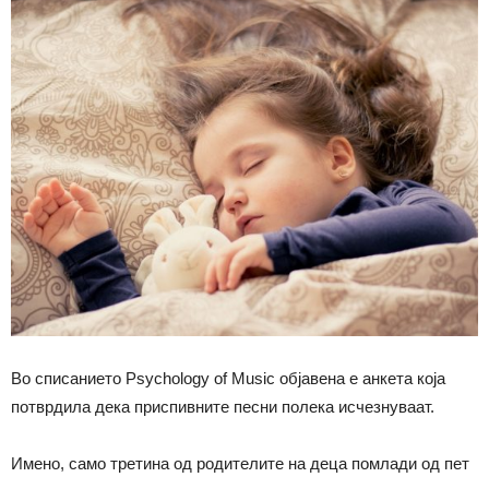
Во списанието Psychology of Music објавена е анкета која
потврдила дека приспивните песни полека исчезнуваат.
Имено, само третина од родителите на деца помлади од пет