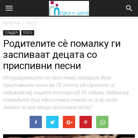
ПОЧЕТНА
ТОП 5
СЛАЈДЕР
ТОП 5
Родителите сѐ помалку ги
заспиваат децата со
приспивни песни
Истражувањето на оваа тема покажало дека
приспивните песни во 70 отсто од случаите се
задржале кај лицата постари од 45 години, додека кај
помладите тие едноставно повеќе не се во мода.
Знаете ли вие некоја приспивна песна?