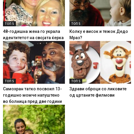
ТОП 5
ТОП 5
48-годишна жена го украла
Колку е висок и тежок Дедо
идентитетот на својата ќерка
Мраз?
ТОП 5
ТОП 5
Самохран татко посвоил 13-
Здрави оброци со ликовите
годишно момче напуштено
од цртаните филмови
во болница пред две години