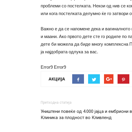
проблеми со постелката. Некои од нив се ко
или кога постелката делумно ќе го затвори о
Важно е да се напомене дека и вагиналното
и маани. Ако првото дете сте го родиле по п
дете би можела да биде многу комплексна По
ја најдобрата одлука за вас.
Error9
Error9
АКЦИЈА
Претходна статија
Уништени повеќе од 4.000 јајца и ембриони 
Клиника за плодност во Кливленд