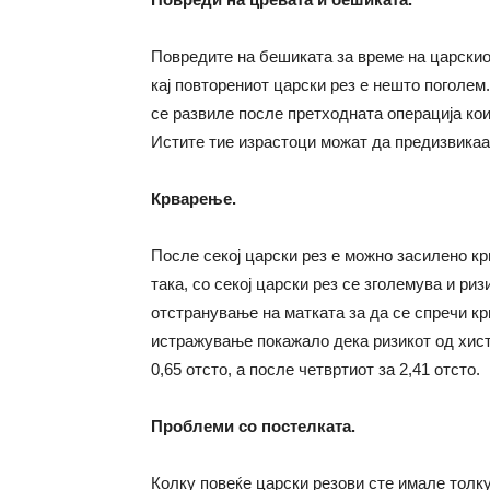
Повредите на бешиката за време на царскиот
кај повторениот царски рез е нешто поголем
се развиле после претходната операција кои 
Истите тие израстоци можат да предизвикаат
Крварење.
После секој царски рез е можно засилено кр
така, со секој царски рез се зголемува и ри
отстранување на матката за да се спречи кр
истражување покажало дека ризикот од хист
0,65 отсто, а после четвртиот за 2,41 отсто.
Проблеми со постелката
.
Колку повеќе царски резови сте имале толк