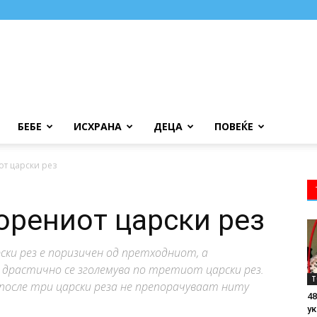
БЕБЕ
ИСХРАНА
ДЕЦА
ПОВЕЌЕ
от царски рез
орениот царски рез
ски рез е поризичен од претходниот, а
драстично се зголемува по третиот царски рез.
Т
 после три царски реза не препорачуваат ниту
48
ук