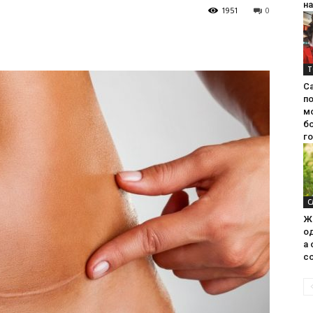
на
1951
0
Т
С
п
м
б
г
С
Ж
од
а 
со