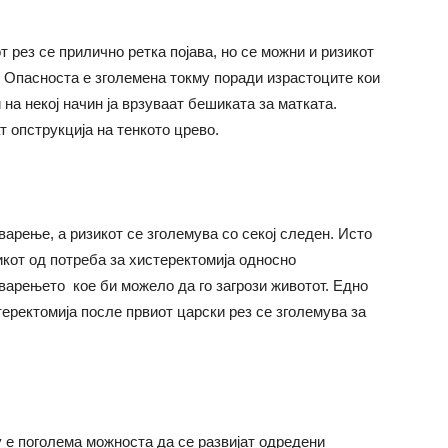
 рез се прилично ретка појава, но се можни и ризикот
. Опасноста е зголемена токму поради израстоците кои
на некој начин ја врзуваат бешиката за матката.
 опструкција на тенкото црево.
варење, а ризикот се зголемува со секој следен. Исто
зикот од потреба за хистеректомија односно
варењето кое би можело да го загрози животот. Едно
еректомија после првиот царски рез се зголемува за
у е поголема можноста да се развијат одредени