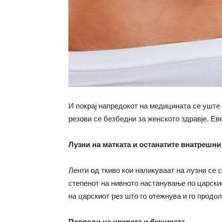
И покрај напредокот на медицината се уште 
резови се безбедни за женското здравје. Ев
Лузни на матката и останатите внатрешни 
Ленти од ткиво кои наликуваат на лузни се 
степенот на нивното настанување по царскио
на царскиот рез што го отежнува и го прод
Повреди на цревата и бешиката.