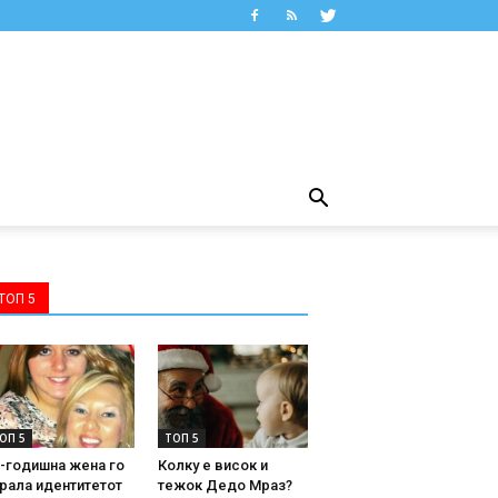
ТОП 5
ОП 5
ТОП 5
-годишна жена го
Колку е висок и
рала идентитетот
тежок Дедо Мраз?