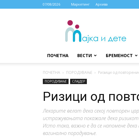
07/08/2026
Маркетинг
Архива
МАЈКА
И
ДЕТЕ
ПОЧЕТНА
ВЕСТИ
БРЕМЕНОСТ
ПОЧЕТНА
ПОРОДУВАЊЕ
Ризици од повторени
ПОРОДУВАЊЕ
СЛАЈДЕР
Ризици од повт
Лекарите велат дека секој повторен цар
истражувањата покажале дека ризикот 
Исто така, важно е да се напомене дека
вагинално породување.