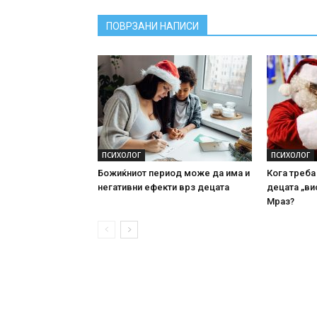
ПОВРЗАНИ НАПИСИ
ПСИХОЛОГ
ПСИХОЛОГ
Божиќниот период може да има и
Кога треба
негативни ефекти врз децата
децата „ви
Мраз?