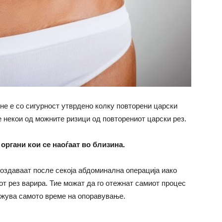
не е со сигурност утврдено колку повторени царски
е некои од можните ризици од повторениот царски рез.
органи кои се наоѓаат во близина.
создаваат после секоја абдоминална операција иако
т рез варира. Тие можат да го отежнат самиот процес
олжува самото време на опоравување.