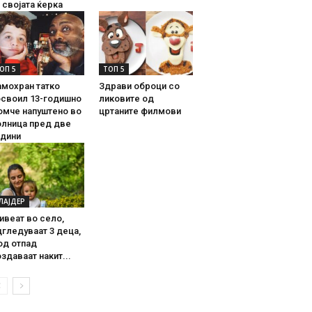
 својата ќерка
ОП 5
ТОП 5
амохран татко
Здрави оброци со
освоил 13-годишно
ликовите од
омче напуштено во
цртаните филмови
олница пред две
одини
ЛАЈДЕР
ивеат во село,
гледуваат 3 деца,
од отпад
здаваат накит...