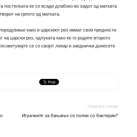
га постелката ќе се всади длабоко во ѕидот од матката
творот на грлото од матката.
 породување како и царскиот рез имаат свои предности
ат на царски рез, одлуката како ќе го родите второто
советувајте се со својот лекар и заеднички донесете
Следната статија
во
Играчките за бањање се полни со бактерии?