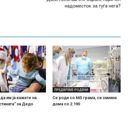
надоместок за туѓа нега?
ПРЕДВРЕМЕ РОДЕНИ
 да им ја кажете на
Се роди со 665 грама, си замина
стината“ за Дедо
дома со 2.190