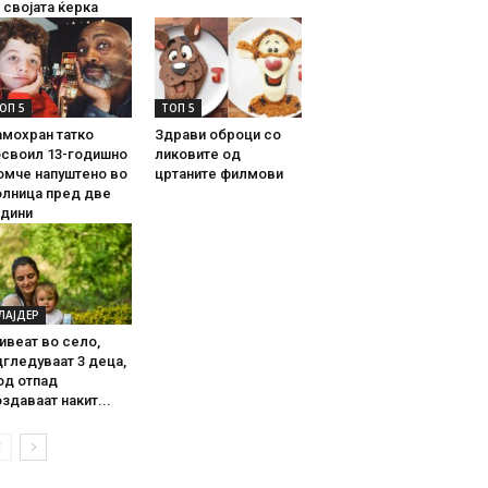
 својата ќерка
ОП 5
ТОП 5
амохран татко
Здрави оброци со
освоил 13-годишно
ликовите од
омче напуштено во
цртаните филмови
олница пред две
одини
ЛАЈДЕР
ивеат во село,
гледуваат 3 деца,
од отпад
здаваат накит...