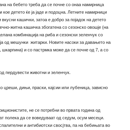
ана на бебето треба да се почне со онаа намирница
и кое детето ќе ја јаде и подоцна. Летните намирници
 вкусни кашички, затоа е добро за појадок на детето
ечно-житна кашичка збогатена со сезонско овошје (на
иделана комбинација на риба и сезонски зеленчук со
ја од мешунки житарки. Новите насоки за давањето на
 шкарпина) и со пастрмка може да се почне од 7, а со
од пердувести животни и зеленчук.
о цреши, дињи, праски, кајсии или лубеница, зависно
риционистите, не се потребни во првата година од
жат полека да се воведуваат од седум, осум месеци.
спалителни и антибиотски свосјтва, па на бебињата во