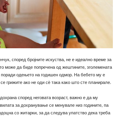
нчук, според бројните искуства, не е идеално време за
то може да биде попречена од жештините, зголемената
а поради одењето на годишен одмор. На бебето му е
 се грижите ако не оди сѐ така како што сте планирале.
дохрана според неговата возраст, важно е да му
авилата за дохранување се менувале низ годините, па
подоцна со житарки, за да следува упатство дека треба