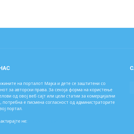
 НАС
С
жините на порталот Мајка и дете се заштитени со
нот за авторски права. За секоја форма на користење
елови од овој веб сајт или цели статии за комерцијални
, потребна е писмена согласност од администраторите
вој портал.
актирајте не:
majkaidete@gmail.com