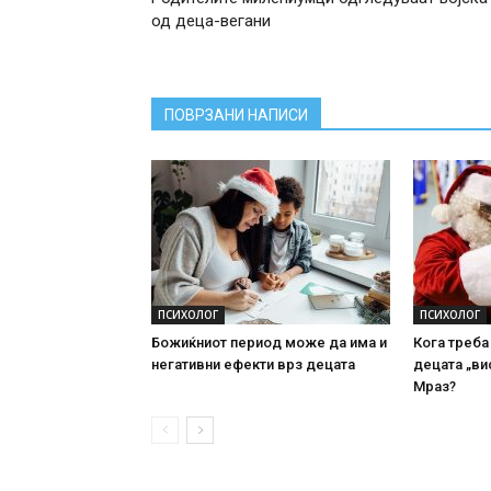
од деца-вегани
ПОВРЗАНИ НАПИСИ
ПСИХОЛОГ
ПСИХОЛОГ
Божиќниот период може да има и
Кога треба
негативни ефекти врз децата
децата „ви
Мраз?