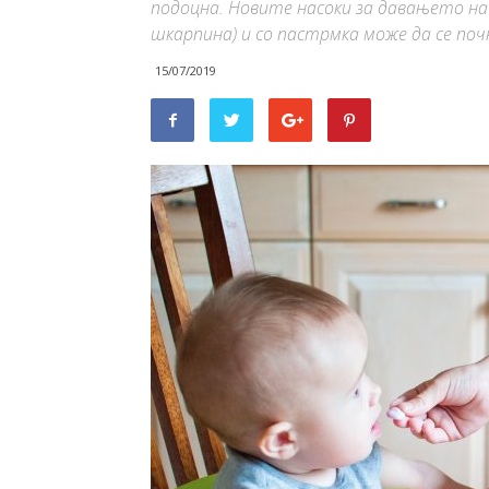
подоцна. Новите насоки за давањето на 
шкарпина) и со пастрмка може да се почн
15/07/2019