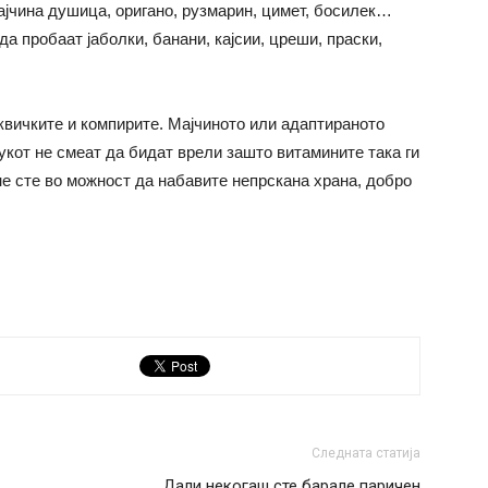
ајчина душица, оригано, рузмарин, цимет, босилек…
 пробаат јаболки, банани, кајсии, цреши, праски,
квичките и компирите. Мајчиното или адаптираното
укот не смеат да бидат врели зашто витамините така ги
 не сте во можност да набавите непрскана храна, добро
Следната статија
Дали некогаш сте барале паричен