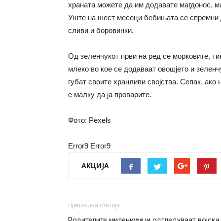
храната можете да им додавате магдонос, м
Уште на шест месеци бебињата се спремни да
сливи и боровинки.
Од зеленчукот први на ред се морковите, ти
млеко во кое се додаваат овошјето и зеленч
губат своите хранливи својства. Сепак, ако
е малку да ја проварите.
Фото: Pexels
Error9
Error9
АКЦИЈА
Претходна статија
Родителите милениумци одгледуваат војска