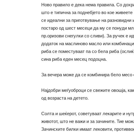
Ново правило е дека нема правила. Со дохр
што е типична за поднебјето во кое живеете 
се идеални за приготвување на разновидни и
постаро од шест месеци да му се понуди мл
пр.оризови снегулки со сливи). За ручек е 
додаток на маслиново масло или комбинаци
риба се поместуваат па со бела риба (ослиќ,
сина риба еден месец подоцна.
За вечера може да се комбинира бело месо 
Најдобри меѓуоброци се свежите овошја, как
од возраста на детето.
Солта и шеќерот, советуваат лекарите и нут
животот, што не важи и за зачините. Тие мо
Зачинските билки имаат лековити, противво