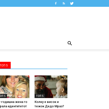
ТОП 5
ОП 5
ТОП 5
-годишна жена го
Колку е висок и
рала идентитетот
тежок Дедо Мраз?