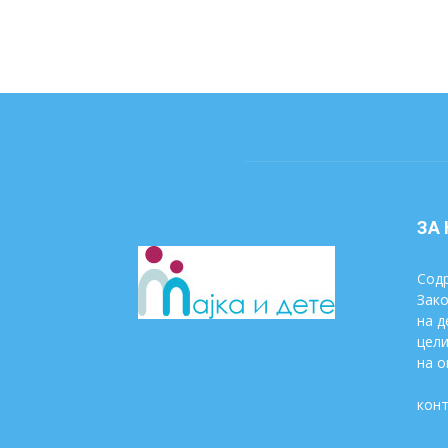
ЗА
Содр
Зако
на д
цели
на о
конт