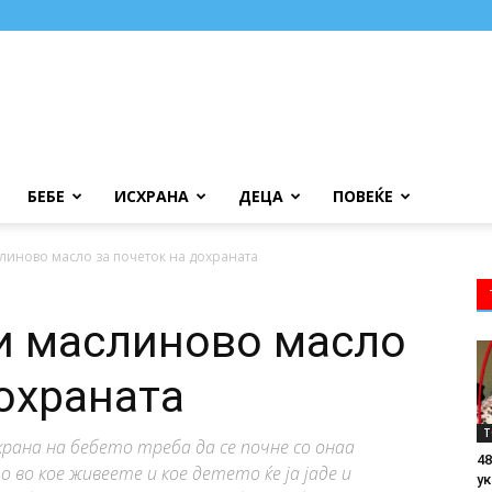
БЕБЕ
ИСХРАНА
ДЕЦА
ПОВЕЌЕ
слиново масло за почеток на дохраната
 и маслиново масло
дохраната
Т
храна на бебето треба да се почне со онаа
48
во кое живеете и кое детето ќе ја јаде и
ук