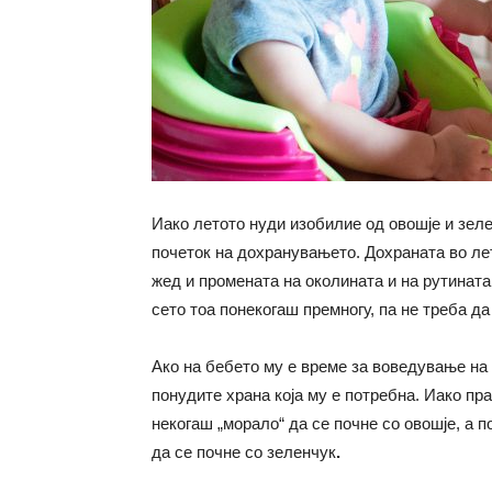
Иако летото нуди изобилие од овошје и зеле
почеток на дохранувањето. Дохраната во ле
жед и промената на околината и на рутинат
сето тоа понекогаш премногу, па не треба да
Ако на бебето му е време за воведување на 
понудите храна која му е потребна. Иако пр
некогаш „морало“ да се почне со овошје, а 
да се почне со зеленчук
.