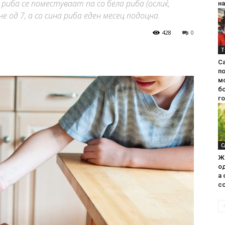
риба се поместуваат па со бела риба (ослиќ,
на
е од 7, а со сина риба еден месец подоцна.
428
0
Т
С
п
м
б
г
С
Ж
од
а 
со