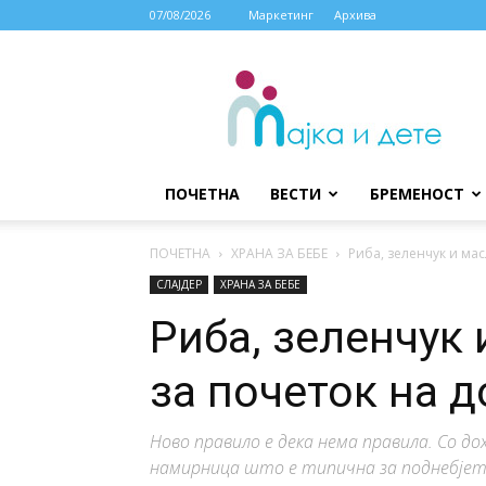
07/08/2026
Маркетинг
Архива
МАЈКА
И
ДЕТЕ
ПОЧЕТНА
ВЕСТИ
БРЕМЕНОСТ
ПОЧЕТНА
ХРАНА ЗА БЕБЕ
Риба, зеленчук и ма
СЛАЈДЕР
ХРАНА ЗА БЕБЕ
Риба, зеленчук
за почеток на 
Ново правило е дека нема правила. Со до
намирница што е типична за поднебјето 