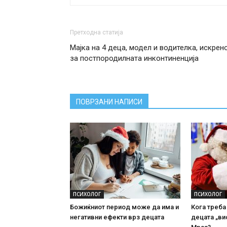
Претходна статија
Мајка на 4 деца, модел и водителка, искрен
за постпородилната инконтиненција
ПОВРЗАНИ НАПИСИ
ПСИХОЛОГ
ПСИХОЛОГ
Божиќниот период може да има и
Кога треба
негативни ефекти врз децата
децата „ви