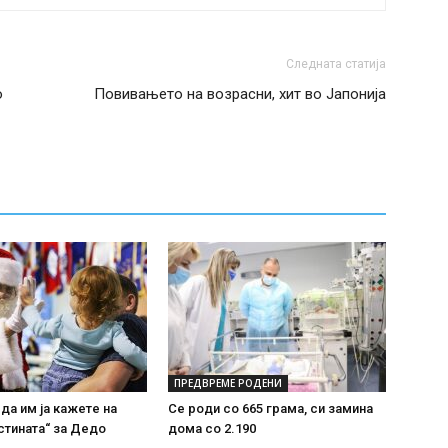
Следната статија
о
Повивањето на возрасни, хит во Јапонија
ПРЕДВРЕМЕ РОДЕНИ
 да им ја кажете на
Се роди со 665 грама, си замина
стината“ за Дедо
дома со 2.190