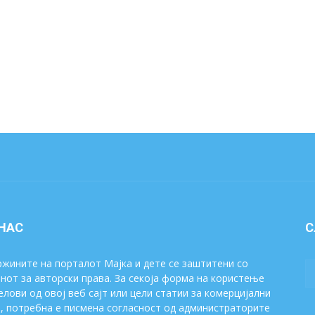
 НАС
С
жините на порталот Мајка и дете се заштитени со
нот за авторски права. За секоја форма на користење
елови од овој веб сајт или цели статии за комерцијални
, потребна е писмена согласност од администраторите