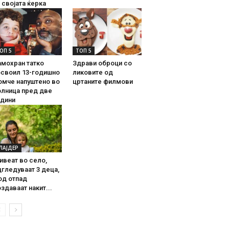
 својата ќерка
ОП 5
ТОП 5
амохран татко
Здрави оброци со
освоил 13-годишно
ликовите од
омче напуштено во
цртаните филмови
олница пред две
одини
ЛАЈДЕР
ивеат во село,
гледуваат 3 деца,
од отпад
здаваат накит...