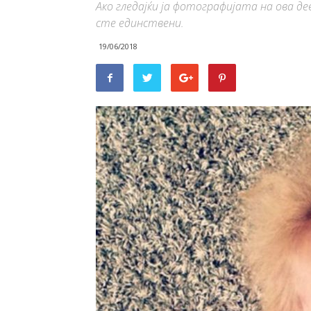
Ако гледајќи ја фотографијата на ова де
сте единствени.
19/06/2018