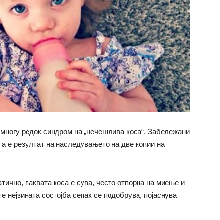
многу редок синдром на „нечешлива коса“. Забележани
 а е резултат на наследувањето на две копии на
тично, ваквата коса е сува, често отпорна на миење и
те нејзината состојба сепак се подобрува, појаснува