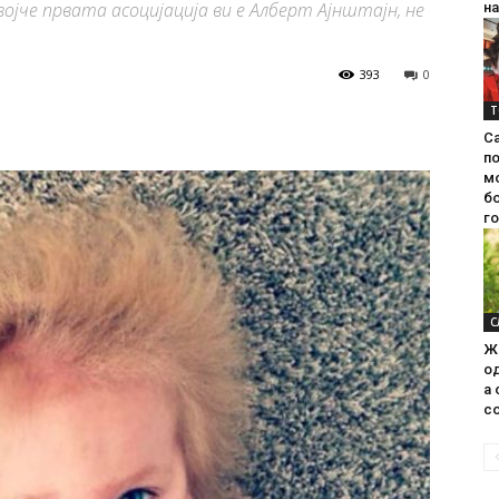
војче првата асоцијација ви е Алберт Ајнштајн, не
на
393
0
Т
С
п
м
б
г
С
Ж
од
а 
со