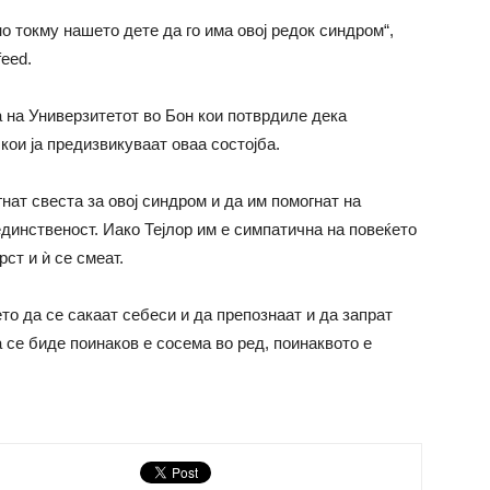
 токму нашето дете да го има овој редок синдром“,
feed.
 на Универзитетот во Бон кои потврдиле дека
кои ја предизвикуваат оваа состојба.
нат свеста за овој синдром и да им помогнат на
единственост. Иако Тејлор им е симпатична на повеќето
рст и ѝ се смеат.
то да се сакаат себеси и да препознаат и да запрат
 се биде поинаков е сосема во ред, поинаквото е