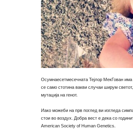
Осумнаесетмесечната Тејлор МекГован има 
се само стотина вакви случаи ширум светот,
мутација на генот.
Иако можеби на прв поглед ви изгледа симпа
стои во воздух. Добра вест е дека со години
American Society of Human Genetics.