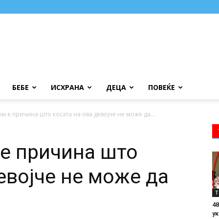
БЕБЕ
ИСХРАНА
ДЕЦА
ПОВЕЌЕ
м е причина што косата на ова девојче не може да...
е причина што
евојче не може да
Т
48
ук