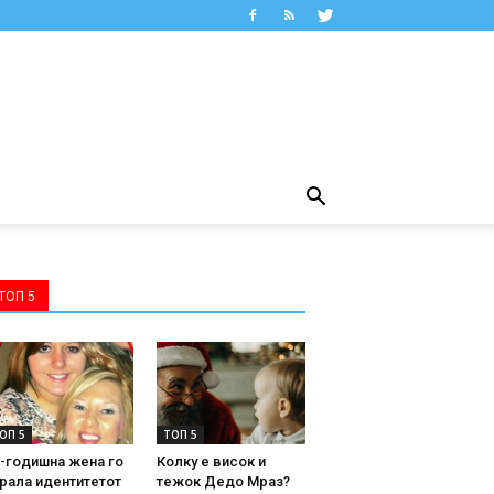
ТОП 5
ОП 5
ТОП 5
-годишна жена го
Колку е висок и
рала идентитетот
тежок Дедо Мраз?