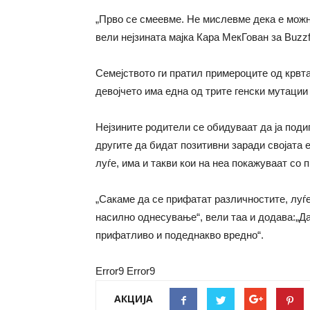
„Прво се смеевме. Не мислевме дека е можно
вели нејзината мајка Кара МекГован за Buzz
Семејството ги пратил примероците од крвта
девојчето има една од трите генски мутации 
Нејзините родители се обидуваат да ја подиг
другите да бидат позитивни заради својата 
луѓе, има и такви кои на неа покажуваат со п
„Сакаме да се прифатат различностите, луѓе
насилно однесување“, вели таа и додава:„Да
прифатливо и подеднакво вредно“.
Error9
Error9
АКЦИЈА