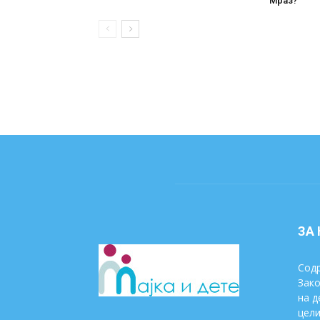
Мраз?
ЗА
Содр
Зако
на д
цели