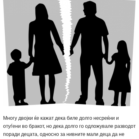
Многу двојки ќе кажат дека биле долго несреќни и
отуѓени во бракот, но дека долго го одложувале разводот
поради децата, односно за нивните мали деца да не