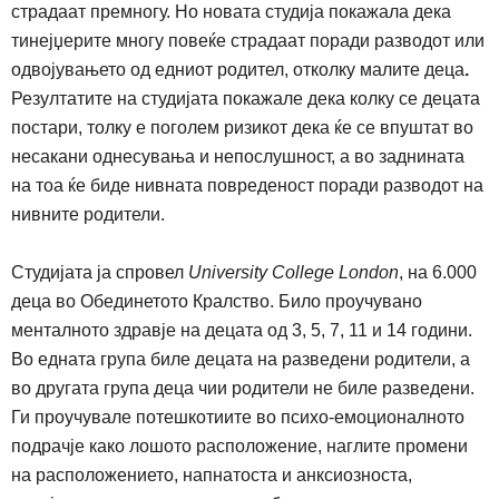
страдаат премногу. Но новата студија покажала дека
тинејџерите многу повеќе страдаат поради разводот или
одвојувањето од едниот родител, отколку малите деца
.
Резултатите на студијата покажале дека колку се децата
постари, толку е поголем ризикот дека ќе се впуштат во
несакани однесувања и непослушност, а во заднината
на тоа ќе биде нивната повреденост поради разводот на
нивните родители.
Студијата ја спровел
University College London
,
на
6.000
деца во Обединетото Кралство. Било проучувано
менталното здравје на децата од
3, 5, 7, 11
и
14
години
.
Во
едната група биле децата на разведени родители, а
во другата група деца чии родители не биле разведени.
Ги проучувале потешкотиите во психо-емоционалното
подрачје како лошото расположение, наглите промени
на расположението, напнатоста и анксиозноста,