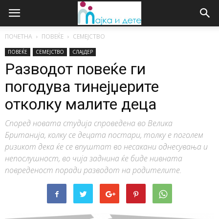
ПОЧЕТНА
ПОВЕЌЕ
СЕМЕЈСТВО
ПОВЕЌЕ
СЕМЕЈСТВО
СЛАЈДЕР
Разводот повеќе ги
погодува тинејџерите
отколку малите деца
Според новата студија спроведена во Велика
Британија, колку се децата постари, толку е поголем
ризикот дека ќе се впуштат во несакани однесувања и
непослушност, во чија заднина ќе биде нивната
повреденост поради разводот на родителите.