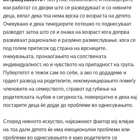
кои работат со двојки што се разведуваат и со нивните
деца, велат дека тоа нема врска со возраста на детето.
Очекувано е дека тинејџерите потешко го поднесуваат
разводот затоа што се и онака на возраст кога допрва
развиваат рационално и разумно размислување, кога се
под голем притисок од страна на врсниците,
очекувањата, пронаоѓањето на сопствената
индивидуалност, но и чувството на припадност на група.
Пубертетот е тежок сам по себе, а ако го додадеме и
грдиот развод на родителите, некомуницирањето помеѓу
членовите на семејството, стравот од губење на
родителската љубов и сигурноста, поверојатно е дека кај
постарите деца ќе дојде до проблеми во однесувањето.
Според нивното искуство, најважниот фактор кој влијае
на тоа дали детето ќе има емоционални проблеми или
проблеми во однесувањето е како родителите се