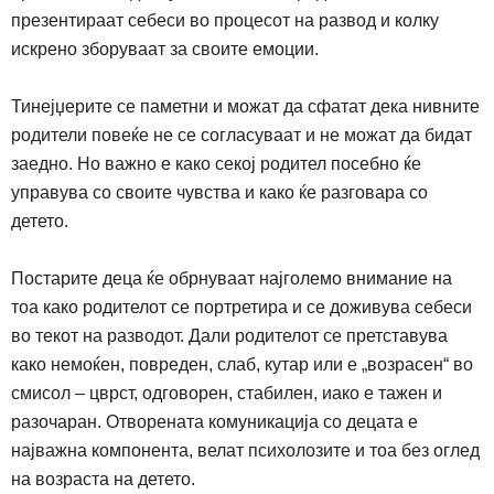
презентираат себеси во процесот на развод и колку
искрено зборуваат за своите емоции.
Тинејџерите се паметни и можат да сфатат дека нивните
родители повеќе не се согласуваат и не можат да бидат
заедно. Но важно е како секој р
одител посебно ќе
управува со своите чувства и како ќе разговара со
детето.
Постарите деца ќе обрнуваат најголемо внимание на
тоа како родителот се портретира и се доживува себеси
во текот на разводот. Дали родителот се претставува
како немоќен, повреден, слаб, кутар или е „возрасен“ во
смисол – цврст, одговорен, стабилен, иако е тажен и
разочаран. Отворената комуникација со децата е
најважна компонента, велат психолозите и тоа без оглед
на возраста на детето.