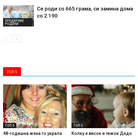
Се роди со 665 грама, си замина дома
со 2.190
ПРЕДВРЕМЕ
РОДЕНИ
ТОП 5
ТОП 5
ТОП 5
48-годишна жена го украла
Колку е висок и тежок Дедо