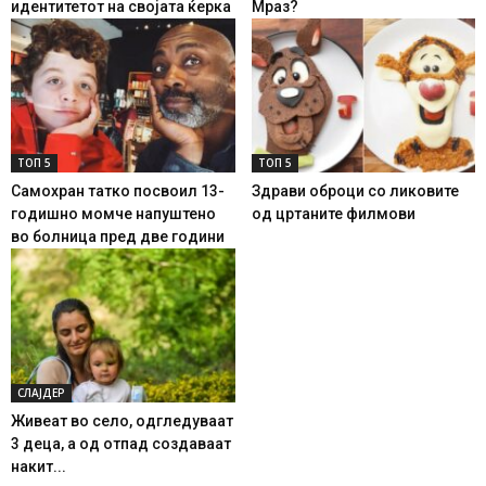
идентитетот на својата ќерка
Мраз?
ТОП 5
ТОП 5
Самохран татко посвоил 13-
Здрави оброци со ликовите
годишно момче напуштено
од цртаните филмови
во болница пред две години
СЛАЈДЕР
Живеат во село, одгледуваат
3 деца, а од отпад создаваат
накит...