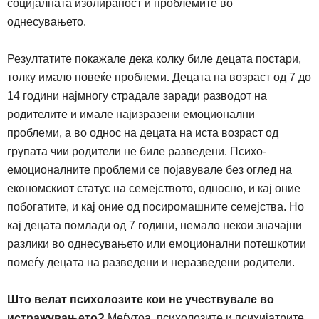
социјалната изолираност и проблемите во
однесувањето.
Резултатите покажале дека колку биле децата постари,
толку имало повеќе проблеми
.
Децата на возраст од 7 до
14 години најмногу страдале заради разводот на
родителите и имале најизразени емоционални
проблеми, а во однос на децата на иста возраст од
групата чии родители не биле разведени. Психо-
емоционалните проблеми се појавувале без оглед на
економскиот статус на семејството, односно, и кај оние
побогатите, и кај оние од посиромашните семејства. Но
кај децата помлади од 7 години, немало некои значајни
разлики во однесувањето или емоционални потешкотии
помеѓу децата на разведени и неразведени родители.
Што велат психолозите кои не учествувале во
истражувањето?
Меѓутоа, психолозите и психијатрите