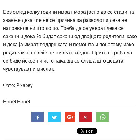
Без оглед колку години имаат, мора јасно да се стави на
знаење дека тие не се причина за разводот и дека не
направиле ништо лошо. Треба да се уверат дека се
сакани и дека ќе бидат сакани од двајцата родители, како
и дека ја имаат поддршката и помошта и понатаму, иако
родителите повеќе не живеат заедно. Притоа, треба да
се биде искрен и исто така, да се слуша што децата
чувствуваат и мислат.
Фото: Pixabey
Error9
Error9