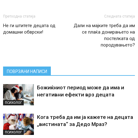
Претходна статија
Следната статија
Не ги штитете децата од
Дали на мајките треба да им
домашни обврски!
се плаќа донирањето на
постелката од
породувањето?
ПОВРЗАНИ НАПИСИ
Божиќниот период може да има и
негативни ефекти врз децата
ПСИХОЛОГ
Кога треба да им ја кажете на децата
„вистината“ за Дедо Мраз?
ПСИХОЛОГ