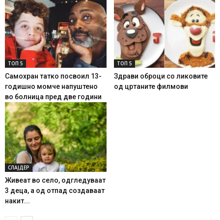
ТОП 5
ТОП 5
Самохран татко посвоил 13-
Здрави оброци со ликовите
годишно момче напуштено
од цртаните филмови
во болница пред две години
СЛАЈДЕР
Живеат во село, одгледуваат
3 деца, а од отпад создаваат
накит...