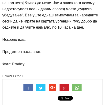
нашол некој близок до мене. Јас и онака кога некому
недостасуваат поени давам според моето „судиско
убедување”. Еве уште еднаш замолувам за наредните
сесии да не играте на картата ургенции, туку добро да
седнете и да учите најмалку по 10 часа на ден.
Искрено ваш,
Предметен наставник
Фото: Pixabey
Error9
Error9