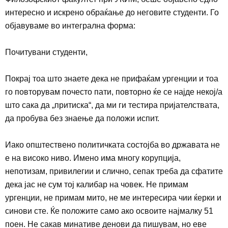
интересно и искрено обраќање до неговите студенти
.
Го
објавуваме во интегрална форма:
Почитувани студенти,
Покрај тоа што знаете дека не прифаќам ургенции и тоа
го повторувам почесто пати, повторно ќе се најде некој/а
што сака да „притиска
“
, да ми ги тестира пријателствата,
да пробува без знаење да положи испит.
Иако општествено политичката состојба во државата не
е на високо ниво. Имено има многу корупција,
непотизам, привилегии и слично,
се
п
ак
треба да сфатите
дека јас не сум тој калибар на човек. Не примам
ургенции, не примам мито, не ме интересира чии ќерки и
синови сте. Ќе положите само ако освоите најмалку 51
поен. Не сакав минативе денови да пишувам, но еве