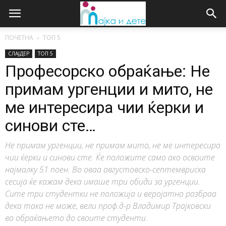
ПОЧЕТНА
ТОП 5
СЛАЈДЕР
ТОП 5
Професорско обраќање: Не
примам ургенции и мито, не
ме интересира чии ќерки и
синови сте…
Не примам ургенции, не примам мито, не ме интересира
чии ќерки и синови сте. Ќе положите само ако освоите
најмалку 51 поен. Во оваа августовско-септемвриска
сесија ќе кажам дека имаше три обиди за ургенции.
Сите три студентки не положија и веројатно разбраа
дека така не може, вели проф.д-р Владимир Трајковски
во обраќањето до своите студенти.