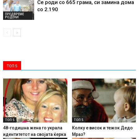
Се роди со 665 грама, си замина дома
со 2.190
ПРЕДВРЕМЕ
РОДЕНИ
ТОП 5
ТОП 5
ТОП 5
48-годишна жена го украла
Колку е висок и тежок Дедо
идентитетот на својата ќерка
Мраз?