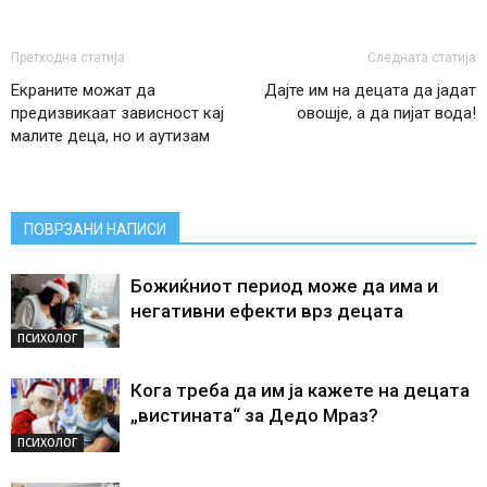
Претходна статија
Следната статија
Екраните можат да
Дајте им на децата да јадат
предизвикаат зависност кај
овошје, а да пијат вода!
малите деца, но и аутизам
ПОВРЗАНИ НАПИСИ
Божиќниот период може да има и
негативни ефекти врз децата
ПСИХОЛОГ
Кога треба да им ја кажете на децата
„вистината“ за Дедо Мраз?
ПСИХОЛОГ