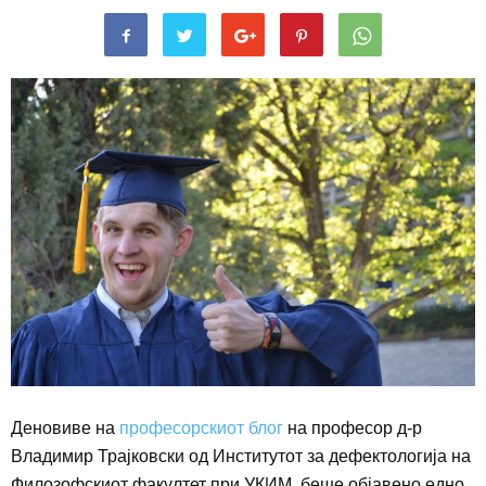
Деновиве на
професорскиот блог
на
професор д-р
Владимир Трајковски од Институтот за дефектологија на
Филозофскиот факултет при УКИМ,
беше објавено едно