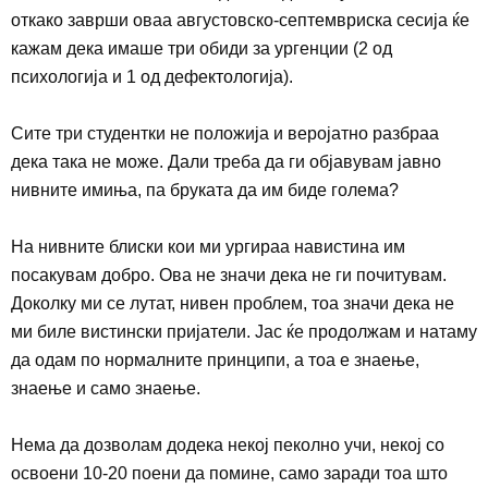
откако заврши оваа августовско-септемвриска сесија ќе
кажам дека имаше три обиди за ургенции (2 од
психологија и 1 од дефектологија).
Сите три студентки не положија и веројатно разбраа
дека така не може. Дали треба да ги објавувам јавно
нивните имиња, па бруката да им биде голема?
На нивните блиски кои ми ургираа навистина им
посакувам добро. Ова не значи дека не ги почитувам.
Доколку ми се лутат, нивен проблем, тоа значи дека не
ми биле вистински пријатели. Јас ќе продолжам и натаму
да одам по нормалните принципи, а тоа е знаење,
знаење и само знаење.
Нема да дозволам додека некој пеколно учи, некој со
освоени 10-20 поени да помине, само заради тоа што