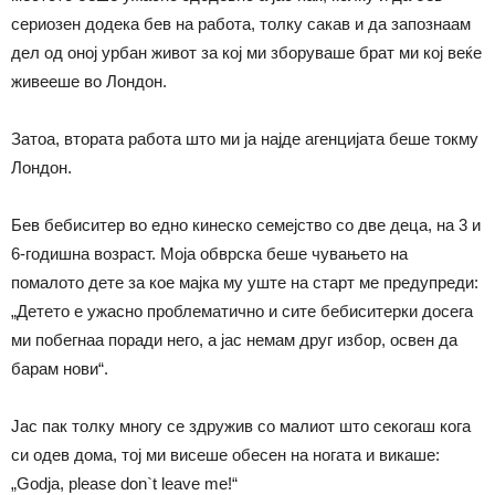
сериозен додека бев на работа, толку сакав и да запознаам
дел од оној урбан живот за кој ми зборуваше брат ми кој веќе
живееше во Лондон.
Затоа, втората работа што ми ја најде агенцијата беше токму
Лондон.
Бев бебиситер во едно кинеско семејство со две деца, на 3 и
6-годишна возраст. Моја обврска беше чувањето на
помалото дете за кое мајка му уште на старт ме предупреди:
„Детето е ужасно проблематично и сите бебиситерки досега
ми побегнаа поради него, а јас немам друг избор, освен да
барам нови“.
Јас пак толку многу се здружив со малиот што секогаш кога
си одев дома, тој ми висеше обесен на ногата и викаше:
„Godja, please don`t leave me!“