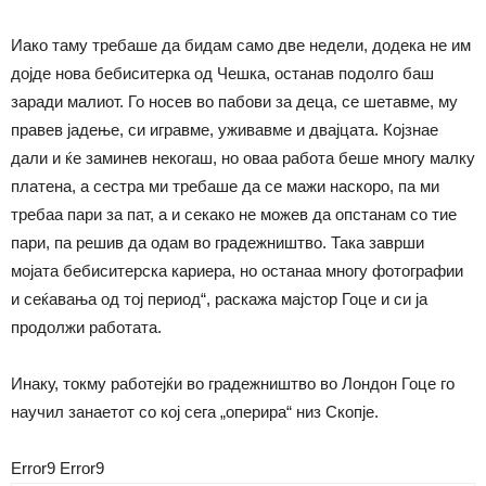
Иако таму требаше да бидам само две недели, додека не им
дојде нова бебиситерка од Чешка, останав подолго баш
заради малиот. Го носев во пабови за деца, се шетавме, му
правев јадење, си игравме, уживавме и двајцата. Којзнае
дали и ќе заминев некогаш, но оваа работа беше многу малку
платена, а сестра ми требаше да се мажи наскоро, па ми
требаа пари за пат, а и секако не можев да опстанам со тие
пари, па решив да одам во градежништво. Така заврши
мојата бебиситерска кариера, но останаа многу фотографии
и сеќавања од тој период“, раскажа мајстор Гоце и си ја
продолжи работата.
Инаку, токму работејќи во градежништво во Лондон Гоце го
научил занаетот со кој сега „оперира“ низ Скопје.
Error9
Error9