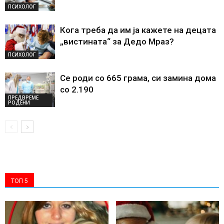
ПСИХОЛОГ
Кога треба да им ја кажете на децата
„вистината“ за Дедо Мраз?
ПСИХОЛОГ
Се роди со 665 грама, си замина дома
со 2.190
ПРЕДВРЕМЕ
РОДЕНИ
ТОП 5