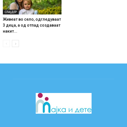
СЛАЈДЕР
Живеат во село, одгледуваат
3 деца, а од отпад создаваат
накит...