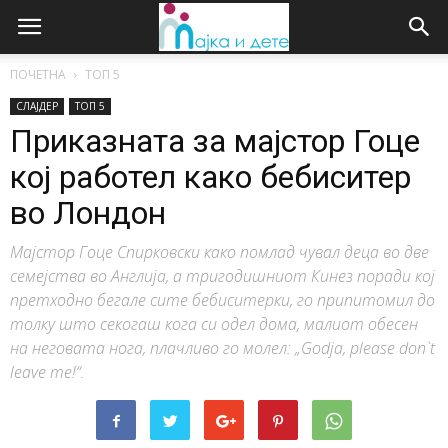
ПОЧЕТНА
ТОП 5
СЛАЈДЕР
ТОП 5
Приказната за мајстор Гоце
кој работел како бебиситер
во Лондон
Мајстор Гоце Спирковски како помлад чувал деца во две
семејства во Англија, а тригодишниот Кинез поради кој
претходно бегале сите бебиситерки, го припитомил до
толку што секогаш кога си одел дома, малиот обесен
на неговата нога, плачливо го молел: „Godja, please don`t
leave me!“.