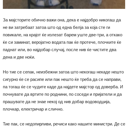
За мајсторите обично важи она, дека е најдобро никогаш да
не ви затребаат затоа што од една белја за која сте ги
повикале, на крајот ќе излезат барем уште две-три, а откако
ќе си заминат, веројатно водата пак ќе протече, плочките ќе
паднат или, во најдобар случај, после нив ќе чистите два
дена и две ноќи.
Но тие се сепак, неизбежни затоа што некогаш некаде нешто
сигурно ќе се расипе или пак нешто ќе треба да се направи,
па тогаш ќе се чудите каде да најдете мајстор од доверба. И
почнувате да вртите по роднини, по соседи и пријатели и да
прашувате да не знае некој од нив добар водоводџија,
плочкар, електричар и слично.
Тие пак, се недопирливи, речиси како нашите министри. Де се