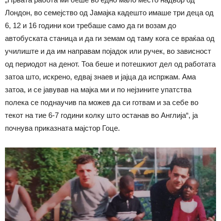
Лондон, во семејство од Јамајка кадешто имаше три деца од
6, 12 и 16 години кои требаше само да ги возам до
автобуската станица и да ги земам од таму кога се враќаа од
училиште и да им направам појадок или ручек, во зависност
од периодот на денот. Тоа беше и потешкиот дел од работата
затоа што, искрено, едвај знаев и јајца да испржам. Ама
затоа, и се јавував на мајка ми и по нејзините упатства
полека се поднаучив па можев да си готвам и за себе во
текот на тие 6-7 години колку што останав во Англија“, ја
почнува приказната мајстор Гоце.