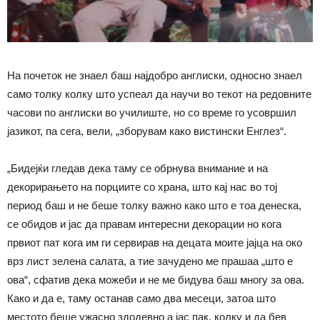
На почеток не знаел баш најдобро англиски, односно знаел
само толку колку што успеал да научи во текот на редовните
часови по англиски во училиште, но со време го усовршил
јазикот, па сега, вели, „зборувам како вистински Енглез“.
„Бидејќи гледав дека таму се обрнува внимание и на
декорирањето на порциите со храна, што кај нас во тој
период баш и не беше толку важно како што е тоа денеска,
се обидов и јас да правам интересни декорации но кога
првиот пат кога им ги сервирав на децата моите јајца на око
врз лист зелена салата, а тие зачудено ме прашаа „што е
ова“, сфатив дека можеби и не ме бидува баш многу за ова.
Како и да е, таму останав само два месеци, затоа што
местото беше ужасно здодевно а јас пак, колку и да бев