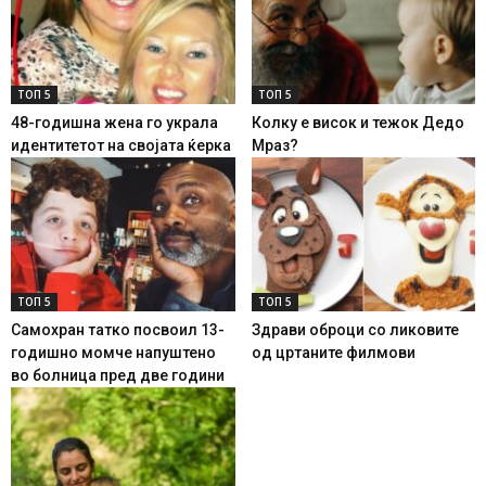
ТОП 5
ТОП 5
48-годишна жена го украла
Колку е висок и тежок Дедо
идентитетот на својата ќерка
Мраз?
ТОП 5
ТОП 5
Самохран татко посвоил 13-
Здрави оброци со ликовите
годишно момче напуштено
од цртаните филмови
во болница пред две години