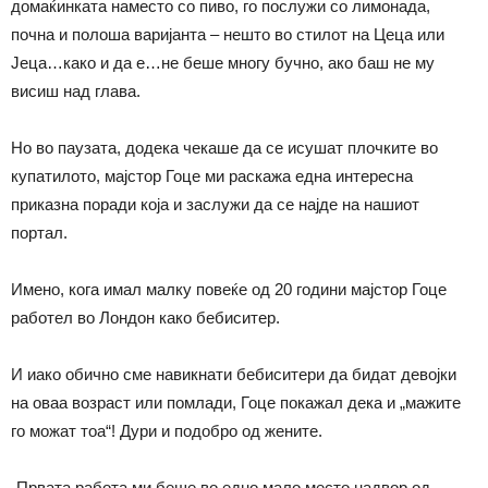
домаќинката наместо со пиво, го послужи со лимонада,
почна и полоша варијанта – нешто во стилот на Цеца или
Јеца…како и да е…не беше многу бучно, ако баш не му
висиш над глава.
Но во паузата, додека чекаше да се исушат плочките во
купатилото, мајстор Гоце ми раскажа една интересна
приказна поради која и заслужи да се најде на нашиот
портал.
Имено, кога имал малку повеќе од 20 години мајстор Гоце
работел во Лондон како бебиситер.
И иако обично сме навикнати бебиситери да бидат девојки
на оваа возраст или помлади, Гоце покажал дека и „мажите
го можат тоа“! Дури и подобро од жените.
„Првата работа ми беше во едно мало место надвор од