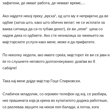
зафатени, де имаат работа, де немаат време,…
Ако најдете некој преку „врска“, од што му е непријатно да ве
одбие (затоа што, како што обично велат: не се исплати за
ваква ситница да си го губам денот), ќе ви „опне“ цена со
надеж дека го одбиете. Ако сте незналица за чинењето на
мајсторските услуги како мене, може и да прифатите.
По неколку недели, ако имате среќа, мајсторот ќе ви се јави и
ќе го слушнете неговото долгоочекувано: доаѓам во 8
сабајле!
Така кај мене дојде мајстор Гоце Спирковски.
Слабичок младолик, со огромен телефон од кој, се разбира,
низ прашината која ја крена во купатилото додека работеше,
се разлеваа звуците на некои поп-балади, а потоа, кога