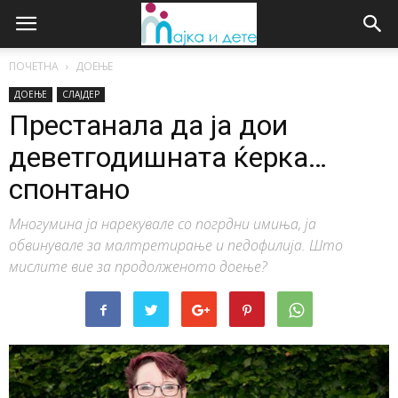
ПОЧЕТНА
ДОЕЊЕ
ДОЕЊЕ
СЛАЈДЕР
Престанала да ја дои
деветгодишната ќерка…
спонтано
Многумина ја нарекувале со погрдни имиња, ја
обвинувале за малтретирање и педофилија. Што
мислите вие за продолженото доење?