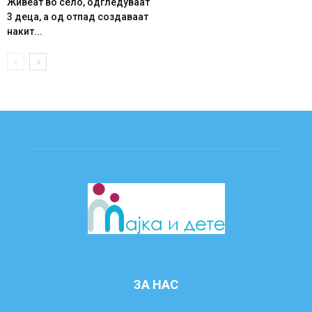
Живеат во село, одгледуваат
3 деца, а од отпад создаваат
накит...
ЗА НАС