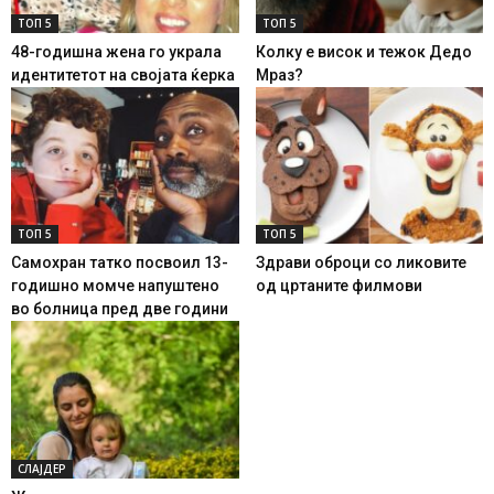
ТОП 5
ТОП 5
48-годишна жена го украла
Колку е висок и тежок Дедо
идентитетот на својата ќерка
Мраз?
ТОП 5
ТОП 5
Самохран татко посвоил 13-
Здрави оброци со ликовите
годишно момче напуштено
од цртаните филмови
во болница пред две години
СЛАЈДЕР