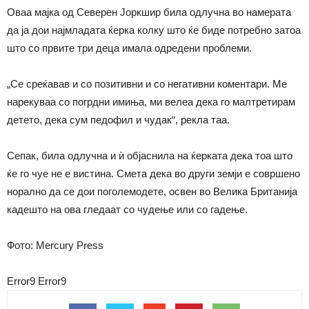
Оваа мајка од Северен Јоркшир била одлучна во намерата
да ја дои најмладата ќерка колку што ќе биде потребно затоа
што со првите три деца имала одредени проблеми.
„Се среќавав и со позитивни и со негативни коментари. Ме
нарекуваа со погрдни имиња, ми велеа дека го малтретирам
детето, дека сум педофил и чудак“, рекла таа.
Сепак, била одлучна и ѝ објаснила на ќерката дека тоа што
ќе го чуе не е вистина. Смета дека во други земји е совршено
норално да се дои поголемодете, освен во Велика Британија
кадешто на ова гледаат со чудење или со гадење.
Фото: Mercury Press
Error9
Error9