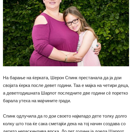
На барање на ќерката, Шерон Спинк престанала да ја дои
својата ќерка после девет години. Таа е мајка на четири деца,
а деветгодишната Шарлот последните две години сѐ поретко
барала утеха на мајчините гради.
Спинк одлучила да го дои своето најмладо дете толку долго
колку што тоа ќе сака сметајќи дека на тој начин создава со
детето нераскинлива врска. До пет години ја доела Шарлот