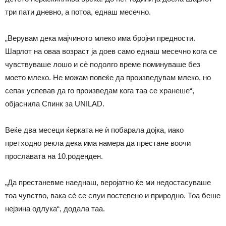
три пати дневно, а потоа, еднаш месечно.
„Верувам дека мајчиното млеко има бројни предности.
Шарлот на оваа возраст ја доев само еднаш месечно кога се
чувствуваше лошо и сѐ подолго време поминуваше без
моето млеко. Не можам повеќе да произведувам млеко, но
сепак успевав да го произведам кога таа се хранеше“,
објаснила Спинк за UNILAD.
Веќе два месеци ќерката не ѝ побарала дојка, иако
претходно рекла дека има намера да престане воочи
прославата на 10.роденден.
„Да престаневме наеднаш, веројатно ќе ми недостасуваше
тоа чувство, вака сѐ се слуи постепено и природно. Тоа беше
нејзина одлука“, додала таа.