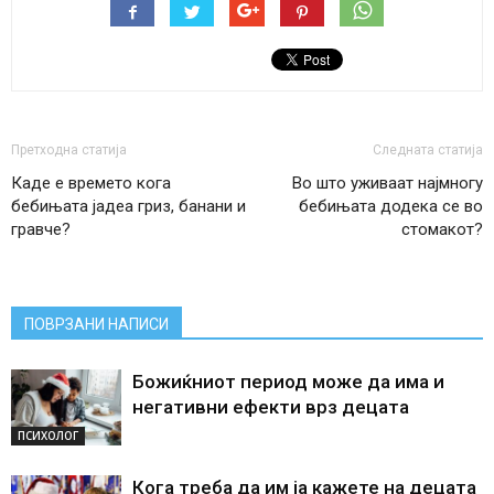
Претходна статија
Следната статија
Каде е времето кога
Во што уживаат најмногу
бебињата јадеа гриз, банани и
бебињата додека се во
гравче?
стомакот?
ПОВРЗАНИ НАПИСИ
Божиќниот период може да има и
негативни ефекти врз децата
ПСИХОЛОГ
Кога треба да им ја кажете на децата