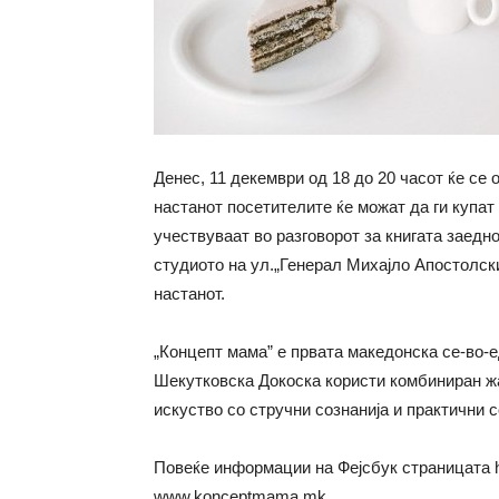
Денес, 11 декември од 18 до 20 часот ќе с
настанот посетителите ќе можат да ги купат
учествуваат во разговорот за книгата заедн
студиото на ул.„Генерал Михајло Апостолски
настанот.
„Концепт мама” е првата македонска се-во-е
Шекутковска Докоска користи комбиниран жа
искуство со стручни сознанија и практични с
Повеќе информации на Фејсбук страницата h
www.konceptmama.mk.