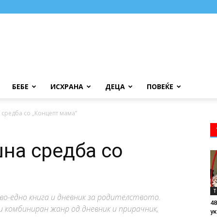
БЕБЕ
ИСХРАНА
ДЕЦА
ПОВЕЌЕ
средба со „Концепт мама“
на средба со
Т
во-едно книга и дневник за родителството.
48
и комбиниран жанр од дневник и прирачник,
ук