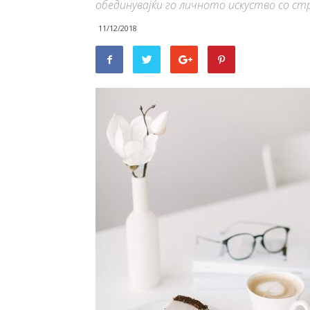
обединувајќи го личното искуство со ст
11/12/2018