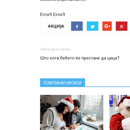
Error9
Error9
АКЦИЈА
Претходна статија
Што кога бебето ќе престане да цица?
ПОВРЗАНИ НАПИСИ