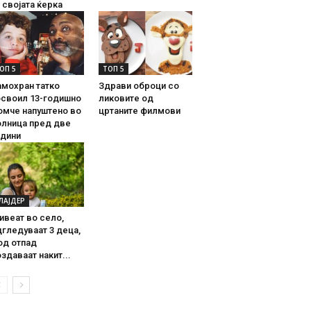
 својата ќерка
ОП 5
ТОП 5
амохран татко
Здрави оброци со
освоил 13-годишно
ликовите од
омче напуштено во
цртаните филмови
олница пред две
одини
ЛАЈДЕР
ивеат во село,
гледуваат 3 деца,
од отпад
здаваат накит...