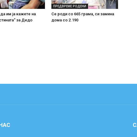
ПРЕДВРЕМЕ РОДЕНИ
 да им ја кажете на
Се роди со 665 грама, си замина
стината“ за Дедо
дома со 2.190
 НАС
С