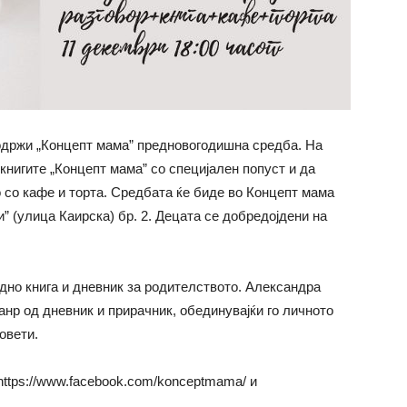
е одржи „Концепт мама” предновогодишна средба. На
 книгите „Концепт мама” со специјален попуст и да
о со кафе и торта. Средбата ќе биде во Концепт мама
” (улица Каирска) бр. 2. Децата се добредојдени на
дно книга и дневник за родителството. Александра
нр од дневник и прирачник, обединувајќи го личното
овети.
ttps://www.facebook.com/konceptmama/ и