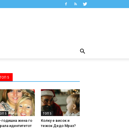
ТОП 5
ОП 5
ТОП 5
-годишна жена го
Колку е висок и
рала идентитетот
тежок Дедо Мраз?