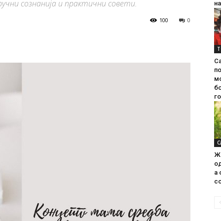
ручни сознанија и практични совети.
на
100
0
Т
С
п
м
б
г
С
Ж
од
а 
со