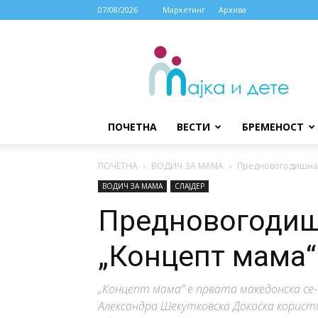
07/08/2026
Маркетинг
Архива
МАЈКА
И
ДЕТЕ
ПОЧЕТНА
ВЕСТИ
БРЕМЕНОСТ
ПОЧЕТНА
ВОДИЧ ЗА МАМА
Предновогодишна 
ВОДИЧ ЗА МАМА
СЛАЈДЕР
Предновогодиш
„Концепт мама“
„Концепт мама” е првата македонска се-
Александра Шекутковска Докоска корист