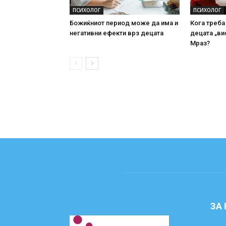
ПСИХОЛОГ
ПСИХОЛОГ
Божиќниот период може да има и
Кога треба
негативни ефекти врз децата
децата „ви
Мраз?
ЗА