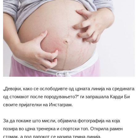
„Девојки, како се ослободивте од црната линија на средината
од стомакот после породувањето?“ ги запрашала Карди Би
своите пријателки на Инстаграм.
За да покаже што мисли, објавила фотографија на која
позира во црна тренерка и спортски топ. Открила рамен
стомак, а под папокот се назира темна линија.