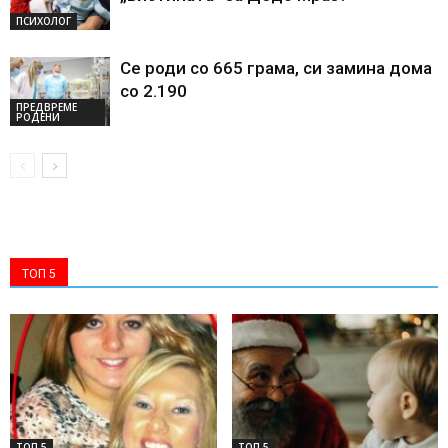
ПСИХОЛОГ
Се роди со 665 грама, си замина дома
со 2.190
ПРЕДВРЕМЕ
РОДЕНИ
ТОП 5
ТОП 5
ТОП 5