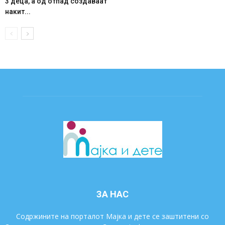
3 деца, а од отпад создаваат
накит...
ЗА НАС
Содржините на порталот Мајка и дете се заштитени со