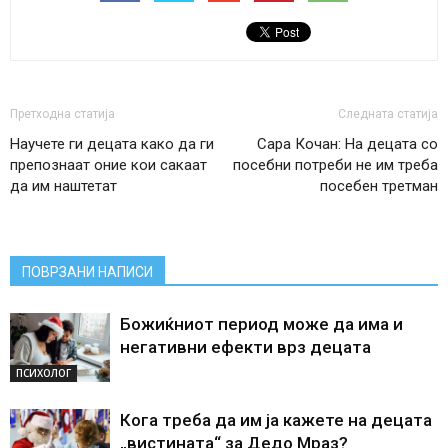
Претходна статија
Следната статија
Научете ги децата како да ги
Сара Кочан: На децата со
препознаат оние кои сакаат
посебни потреби не им треба
да им наштетат
посебен третман
ПОВРЗАНИ НАПИСИ
Божиќниот период може да има и
негативни ефекти врз децата
ПСИХОЛОГ
Кога треба да им ја кажете на децата
„вистината“ за Дедо Мраз?