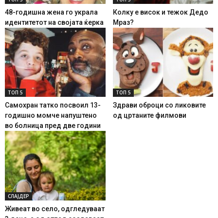
48-годишна жена го украла
Колку е висок и тежок Дедо
идентитетот на својата ќерка
Мраз?
ТОП 5
ТОП 5
Самохран татко посвоил 13-
Здрави оброци со ликовите
годишно момче напуштено
од цртаните филмови
во болница пред две години
СЛАЈДЕР
Живеат во село, одгледуваат