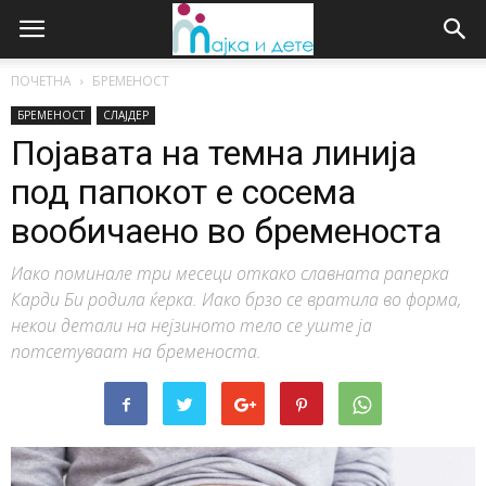
ПОЧЕТНА
БРЕМЕНОСТ
БРЕМЕНОСТ
СЛАЈДЕР
Појавата на темна линија
под папокот е сосема
вообичаено во бременоста
Иако поминале три месеци откако славната раперка
Карди Би родила ќерка. Иако брзо се вратила во форма,
некои детали на нејзиното тело се уште ја
потсетуваат на бременоста.