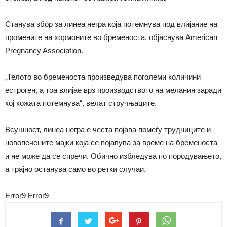
Станува збор за линеа негра која потемнува под влијание на
промените на хормоните во бременоста, објаснува American
Pregnancy Association.
„Телото во бременоста произведува поголеми количини
естроген, а тоа влијае врз производството на меланин заради
кој кожата потемнува“, велат стручњаците.
Всушност, линеа негра е честа појава помеѓу трудниците и
новопечените мајки која се појавува за време на бременоста
и не може да се спречи. Обично избледува по породувањето,
а трајно останува само во ретки случаи.
Error9
Error9