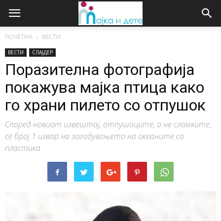
ПОЧЕТНА
ВЕСТИ
ВЕСТИ
СЛАЈДЕР
Поразителна фотографија
покажува мајка птица како
го храни пилето со отпушок
Според новиот извештај, отпушоците, а не сламките,
се број 1 извор на загадувањето на океаните со
пластика