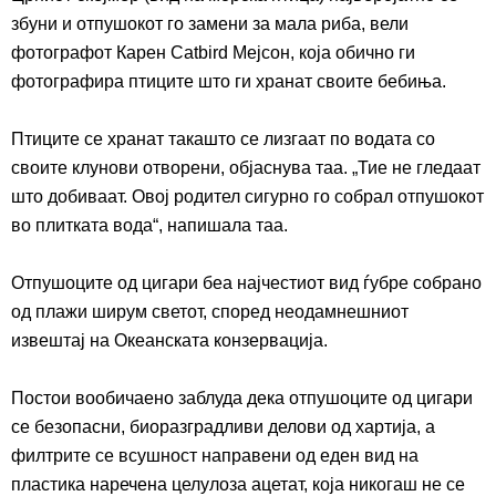
збуни и отпушокот го
з
амени
за
мала риба, вели
фотографот Карен
Catbird
Мејсон, кој
а
обично ги
фотографира птиците што ги хранат своите бебиња.
Птиците се хранат
такашто се лизгаат
по водата со
своите клунови отворени, објаснува таа.
„
Тие не гледаат
што добиваат. Овој родител
сигурно го собрал отпушокот
во плитката вода
“
, напиша
ла
таа.
Отпушоците од
цигари беа најчестиот вид ѓубре
собран
о
од плажи
ширум
светот, според неодамнешниот
извештај на Океанската конзервација.
Постои вообичаено заблуда дека
от
пуш
оц
ите
од цигари
се безопасни, биоразградливи делови од хартија,
а
филтрите
се
всушност направени од еден вид на
пластика наречена целулоза ацетат, која никогаш не
се