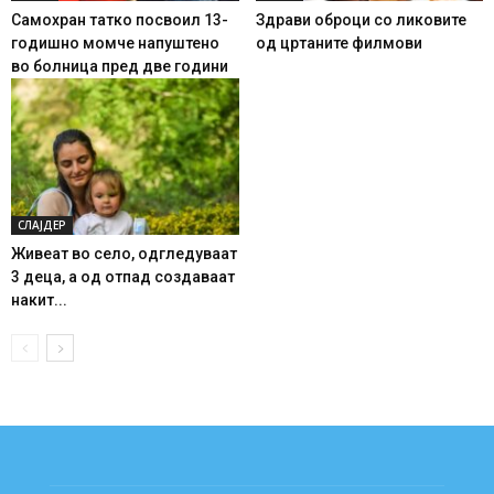
Самохран татко посвоил 13-
Здрави оброци со ликовите
годишно момче напуштено
од цртаните филмови
во болница пред две години
СЛАЈДЕР
Живеат во село, одгледуваат
3 деца, а од отпад создаваат
накит...