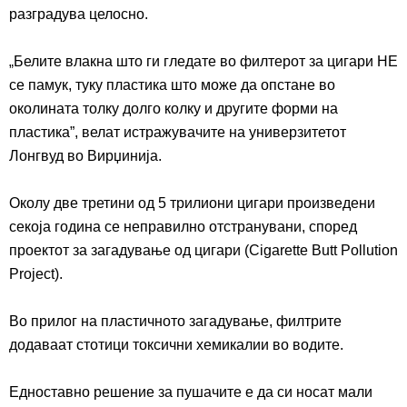
разградува
целосно.
„
Белите влакна што ги гледате во филтер
от
за цигари НЕ
се памук, туку пластика што може да опстане во
околината
толку долго колку и
другите форми на
пластика”, велат истражувачите на универзитетот
Лонгвуд во Вирџинија.
Околу две третини од 5 трилиони цигари произведени
секоја година се неправилно отстранувани, според
проектот за загадување
од
цигари
(Cigarette Butt Pollution
Project).
Во прилог на пластично
то
загадување, филтрите
додаваат стотици токсични хемикалии во водите.
Едноставно решение за пушачите е да
с
и
носат
мал
и