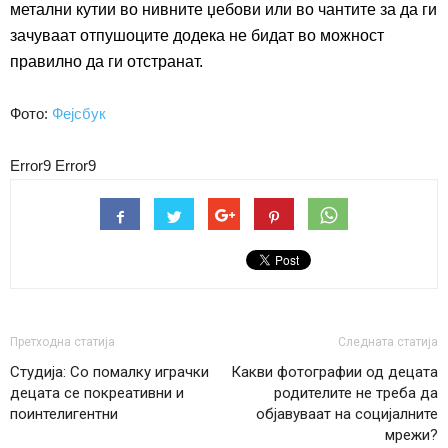
метални
кутии
во нивните џебови или
во
чанти
те
за да
ги
зачуваат
отпушоците
додека не
бидат во можност
правилно да ги
отстранат.
Фото:
Фејсбук
Error9
Error9
Претходна статија
Следната статија
Студија: Со помалку играчки
Какви фотографии од децата
децата се покреативни и
родителите не треба да
поинтелигентни
објавуваат на социјалните
мрежи?