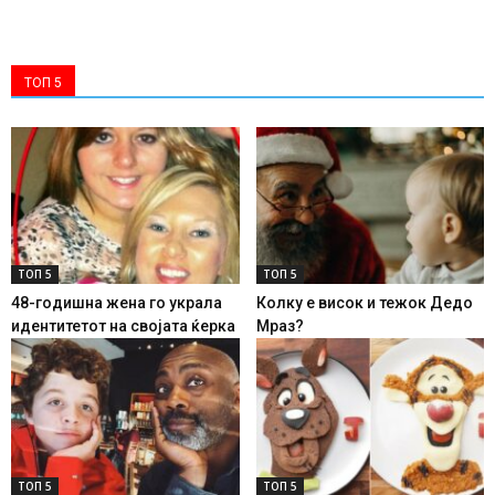
ТОП 5
ТОП 5
ТОП 5
48-годишна жена го украла
Колку е висок и тежок Дедо
идентитетот на својата ќерка
Мраз?
ТОП 5
ТОП 5