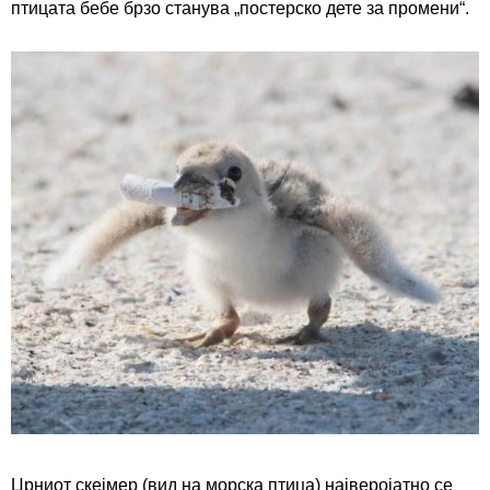
птицата
бебе
брзо станува
„
постерско дете за промени
“
.
Црн
и
от
скејмер
(вид на морска птица)
најверојатно
се