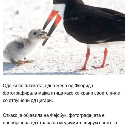
Одејќи по плажата, една жена од Флорида
фотографира
ла
мајка птица
како хо храни своето пиле
со отпушоци од цигари.
Откако ја објави
ла
на Фејсбук, фотографијата е
пре
објавена од страна на медиумите ширум светот, а