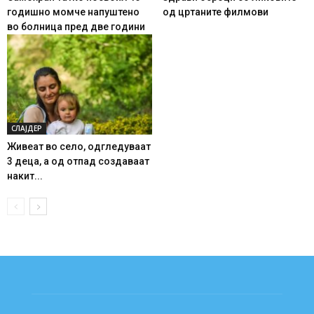
годишно момче напуштено
од цртаните филмови
во болница пред две години
СЛАЈДЕР
Живеат во село, одгледуваат
3 деца, а од отпад создаваат
накит...