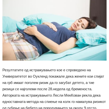
Резултатите од истражувањето кое е спроведено на
Универзитетот во Оукленд покажале дека жените кои спијат
на грб имаат поголем ризик да го загубат детето, а тие
ризици се најголеми после 28.недела од бременоста.
Авторката на истражувањето Лесли МекКован рекла дека
едноставната метода на спиење на колк го намалува ризикот
од губење на бебето на породувањето за околу 9 отсто.