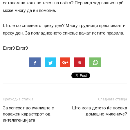
останам на колк во текот на ноќта? Перница зад вашиот грб
може многу да ви помогне.
Што е со спиењето преку ден? Многу трудници преспиваат и
преку ден. За попладневното спиење важат истите правила.
Error9
Error9
Претходна статија
Следната статија
За успехот во училиште е
Што кога детето ќе посака
поважен карактерот од
домашно милениче?
интелигенцијата