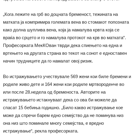
„Кога лежите на грб во доцната бременост, тежината на
матката ја компримира големата вена во стомакот попозната
како долна шуплива вена, која ја намалува крвта која се
враќа во срцето и го намалува протокот на крв во матката“.
Професорката МекКОван тврди дека спиењето на една и
вртењето на другата страна во текот на сонот е едноставен
начин трудниците да го намалат овој ризик.
Во истражувањето учествувале 569 жени кои биле бремени и
родиле живо дете и 164 жени кои родиле мртвороденче во
или после 28.недела од бременоста. Авторите на
истражувањето истакнуваат дека со ова би можеле да
спасат 15 бебиња годишно. „Било какво истражување кое
може да спречи барем едно семејство да не поминува низ
она низ што поминале многу семејства, е вредно
истражување“, рекла професорката.