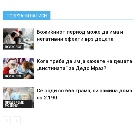
ПОВРЗАНИ НАПИСИ
Божиќниот период може да има и
негативни ефекти врз децата
ПСИХОЛОГ
Кога треба да им ја кажете на децата
„вистината“ за Дедо Мраз?
ПСИХОЛОГ
Се роди со 665 грама, си замина дома
со 2.190
ПРЕДВРЕМЕ
РОДЕНИ