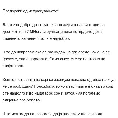
Препораки од истражувањето:
Дали е подобро да се заспива лежејќи на левиот или на
десниот колк? МНогу стручњаци веќе потврдиле дека
спиењето на левиот колк е најдобро.
Што да направам ако се разбудам на грб среде ноќ? Не се
грижете, ова е нормално. Само сместете се повторно на
својот колк.
Зошто е страната на која ќе заспијам поважна од онаа на која
ќе се разбудам? Положбата во која заспивате е онаа во која
сте најдолго и во најдлабок сон и затоа има поголемо
влијание врз бебето.
Што можам да направам за да ја зголемам шансата да