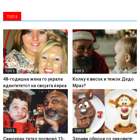
ТОП 5
ТОП 5
ТОП 5
48-годишна жена го украла
Колку е висок и тежок Дедо
идентитетот на својата ќерка
Мраз?
ТОП 5
ТОП 5
Самохран татко посвоил 13-
Здрави оброци со ликовите