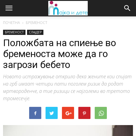
ПОЧЕТНА
БРЕМЕНОСТ
БРЕМЕНОСТ
СЛАЈДЕР
Положбата на спиење во
бременоста може да го
загрози бебето
Новото истражување открило дека жените кои спијат
на грб имаат четири пати поголем ризик да родат
мртвороденче, а тие ризици се најголеми во третото
тромесечје.