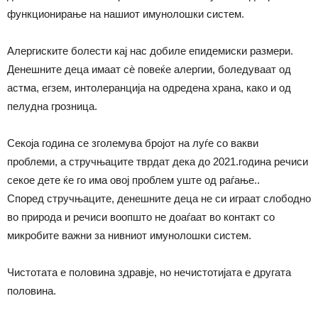
функционирање на нашиот имунолошки систем.
Алергиските болести кај нас добиле епидемиски размери.
Денешните деца имаат сѐ повеќе алергии, боледуваат од
астма, егзем, интолеранција на одредена храна, како и од
пелудна грозница.
Секоја година се зголемува бројот на луѓе со вакви
проблеми, а стручњаците тврдат дека до 2021.година речиси
секое дете ќе го има овој проблем уште од раѓање..
Според стручњаците, денешните деца не си играат слободно
во природа и речиси воопшто не доаѓаат во контакт со
микробите важни за нивниот имунолошки систем.
Чистотата е половина здравје, но нечистотијата е другата
половина.