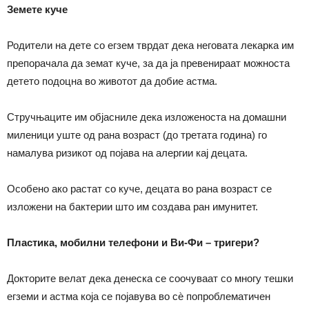
Земете куче
Родители на дете со егзем тврдат дека неговата лекарка им
препорачала да земат куче, за да ја превенираат можноста
детето подоцна во животот да добие астма.
Стручњаците им објасниле дека изложеноста на домашни
миленици уште од рана возраст (до третата година) го
намалува ризикот од појава на алергии кај децата.
Особено ако растат со куче, децата во рана возраст се
изложени на бактерии што им создава ран имунитет.
Пластика, мобилни телефони и Ви-Фи – тригери?
Докторите велат дека денеска се соочуваат со многу тешки
егземи и астма која се појавува во сѐ попроблематичен