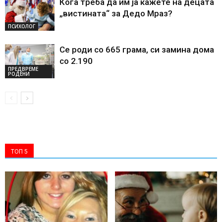
Кога треба да им ја кажете на децата
„вистината“ за Дедо Мраз?
ПСИХОЛОГ
Се роди со 665 грама, си замина дома
со 2.190
ПРЕДВРЕМЕ
РОДЕНИ
ТОП 5