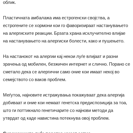
облик.
Пластичната амбалажа има естрогенски својства, а
естрогените се хормони кои го фаворизираат настанувањето
на алергиските реакции. Брзата храна исклучително влијае
на настанувањето на алергиски болести, како и пушењето.
На настанокот на алергии кај некои луѓе влијаат и разни
зрачења од мобилен, безжичен интернет и слично. Порано се
сметало дека се алергични само оние кои имаат некој во
семејството со ваков проблем.
Меѓутоа, најновите истражувања покажуваат дека алергија
добиваат и оние кои немаат генетска предиспозиција за тоа,
што ги поттикнало генетичарите со најнови методи да
утврдат од каде навистина потекнува овој проблем.