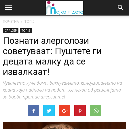
ПОЧЕТНА
ТОП 5
СЛАЈДЕР
ТОП 5
Познати алерголози
советуваат: Пуштете ги
децата малку да се
извалкаат!
Чувањето куче дома, бакнувањето, консумирањето на
храна која паднала на подот...се некои од решенијата
за борба против алергиите!