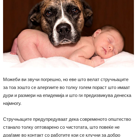
Можеби ви звучи погрешно, но еве што велат стручњаците
за тоа зошто се алергиите во толку голем пораст што имаат
дури и размери на епидемија и што ги предизвикува денеска
најмногу.
Стручњаците предупредуваат дека современото општество
станало толку оптоварено со чистотата, што повеќе не
доаѓаме во контакт со работите кои се клучни за добро