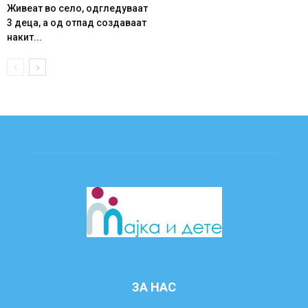
Живеат во село, одгледуваат
3 деца, а од отпад создаваат
накит...
ЗА НАС