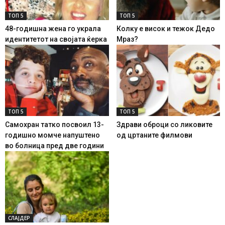
ТОП 5
ТОП 5
48-годишна жена го украла
Колку е висок и тежок Дедо
идентитетот на својата ќерка
Мраз?
ТОП 5
ТОП 5
Самохран татко посвоил 13-
Здрави оброци со ликовите
годишно момче напуштено
од цртаните филмови
во болница пред две години
СЛАЈДЕР