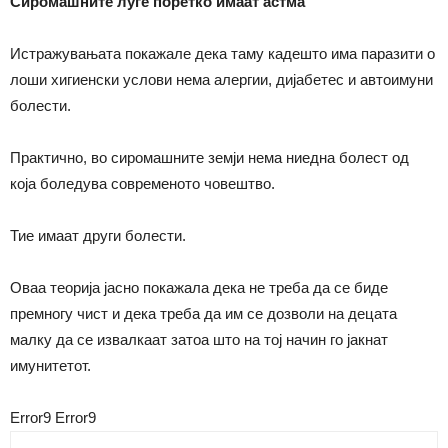
Сиромашните луѓе поретко имаат астма
Истражувањата покажале дека таму кадешто има паразити о
лоши хигиенски услови нема алергии, дијабетес и автоимуни
болести.
Практично, во сиромашните земји нема ниедна болест од
која боледува современото човештво.
Тие имаат други болести.
Оваа теорија јасно покажала дека не треба да се биде
премногу чист и дека треба да им се дозволи на децата
малку да се извалкаат затоа што на тој начин го јакнат
имунитетот.
Error9
Error9