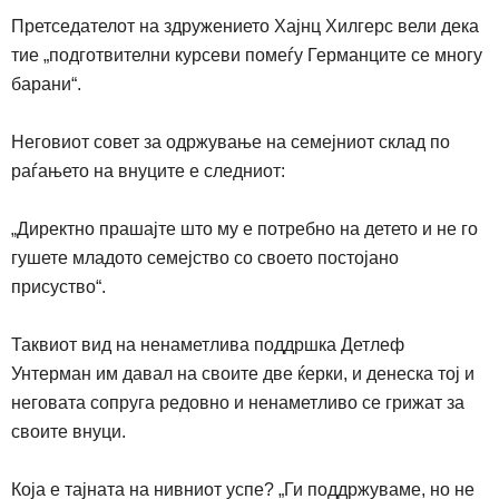
Претседателот на здружението Хајнц Хилгерс вели дека
тие „подготвителни курсеви помеѓу Германците се многу
барани“.
Неговиот совет за одржување на семејниот склад по
раѓањето на внуците е следниот:
„
Директно прашајте што му е потребно на детето и не го
гушете младото семејство со своето постојано
присуство
“.
Таквиот вид на ненаметлива поддршка Детлеф
Унтерман им давал на своите две ќерки, и денеска тој и
неговата сопруга редовно и ненаметливо се грижат за
своите внуци.
Која е тајната на нивниот успе? „Ги поддржуваме, но не