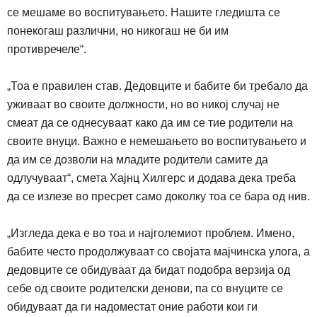
се мешаме во воспитувањето. Нашите гледишта се
понекогаш различни, но никогаш не би им
противречеле“.
„
Тоа е правилен став. Дедовците и бабите би требало да
уживаат во своите должности, но во никој случај не
смеат да се однесуваат како да им се тие родители на
своите внуци. Важно е немешањето во воспитувањето и
да им се дозволи на младите родители самите да
одлучуваат“, смета Хајнц Хилгерс и додава дека треба
да се излезе во пресрет само доколку тоа се бара од нив.
„
Изгледа дека е во тоа и најголемиот проблем. Имено,
бабите често продолжуваат со својата мајчинска улога, а
дедовците се обидуваат да бидат подобра верзија од
себе од своите родителски денови, па со внуците се
обидуваат да ги надоместат оние работи кои ги