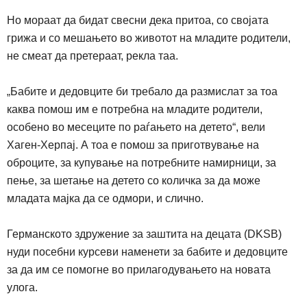
Но мораат да бидат свесни дека притоа, со својата
грижа и со мешањето во животот на младите родители,
не смеат да претераат, рекла таа.
„
Бабите и дедовците би требало да размислат за тоа
каква помош им е потребна на младите родители,
особено во месеците по раѓањето на детето“, вели
Хаген-Херпај. А тоа е помош за приготвување на
оброците, за купување на потребните намирници, за
пење, за шетање на детето со количка за да може
младата мајка да се одмори, и слично.
Германското здружение за заштита на децата
(DKSB)
нуди посебни курсеви наменети за бабите и дедовците
за да им се помогне во прилагодувањето на новата
улога.