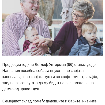
Пред осум години Детлеф Унтерман
(66)
станал дедо.
Направил посебна соба за внукот – во својата
канцеларија, во својата куќа и во својот живот, сакајќи,
заедно со сопругата да му бидат на располагање на
детето од првиот ден
.
С
емејниот склад помеѓу дедовците и бабите, нивните