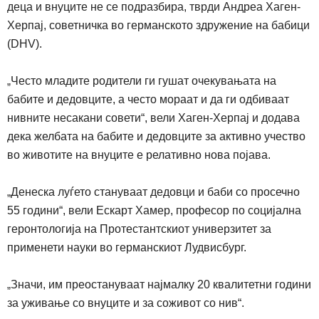
деца и внуците не се подразбира, тврди Андреа Хаген-
Херпај, советничка во германското здружение на бабици
(DHV).
„
Често младите родители ги гушат очекувањата на
бабите и дедовците, а често мораат и да ги одбиваат
нивните несакани совети“, вели Хаген-Херпај и додава
дека желбата на бабите и дедовците за активно учество
во животите на внуците е релативно нова појава.
„
Денеска луѓето стануваат дедовци и баби со просечно
55 години“, вели Ескарт Хамер, професор по социјална
геронтологија на Протестантскиот универзитет за
применети науки во германскиот Лудвисбург.
„
Значи, им преостануваат најмалку 20 квалитетни години
за уживање со внуците и за соживот со нив“.