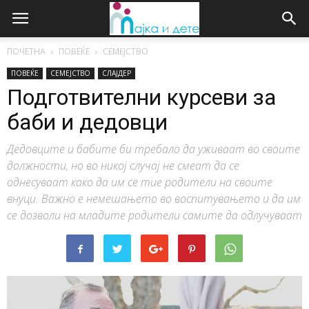
ПОЧЕТНА
ПОВЕЌЕ
СЕМЕЈСТВО
ПОВЕЌЕ
СЕМЕЈСТВО
СЛАЈДЕР
Подготвителни курсеви за
баби и дедовци
Дедовците и бабите би требало да уживаат во своите
должности, но во никој случај не смеат да се
однесуваат како да им се тие родители на своите
внуци. Важно е немешањето во воспитувањето и да им
се дозволи на младите родители самите да одлучуваат