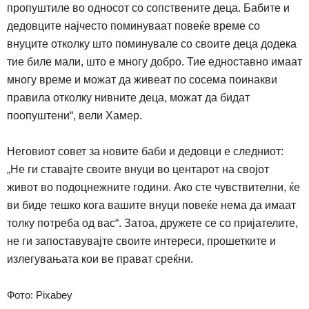
пропуштиле во односот со сопствените деца
.
Бабите и
дедовците најчесто поминуваат повеќе време со
внуците отколку што поминувале со своите деца додека
тие биле мали, што е многу добро. Тие едноставно имаат
многу време и можат да живеат по сосема поинакви
правила отколку нивните деца, можат да бидат
поопуштени“
,
вели Хамер.
Неговиот совет за новите баби и дедовци е следниот:
„Не ги ставајте своите внуци во центарот на својот
живот во подоцнежните години. Ако сте чувствителни, ќе
ви биде тешко кога вашите внуци повеќе нема да имаат
толку потреба од вас“. Затоа, дружете се со пријателите,
не ги запоставувајте своите интереси, прошетките и
излегувањата кои ве прават среќни
.
Фото: Pixabey