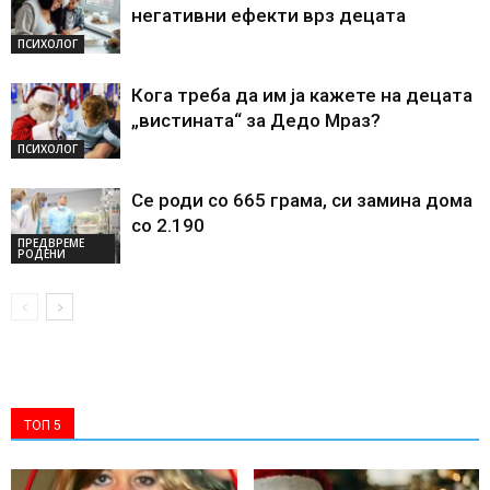
негативни ефекти врз децата
ПСИХОЛОГ
Кога треба да им ја кажете на децата
„вистината“ за Дедо Мраз?
ПСИХОЛОГ
Се роди со 665 грама, си замина дома
со 2.190
ПРЕДВРЕМЕ
РОДЕНИ
ТОП 5