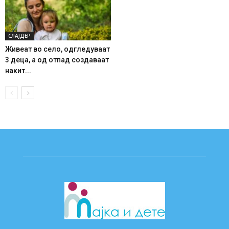
СЛАЈДЕР
Живеат во село, одгледуваат
3 деца, а од отпад создаваат
накит...