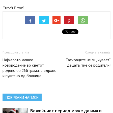
Error9
Error9
Претходна статија
Следната статија
Најмалото машко
Татковците не ги „чуваат“
новороденче во светот
децата, тие се родители!
родено со 265 грама, е здраво
и пуштено од болница
ПОВРЗАНИ НАПИСИ
Божиќниот период може да има и