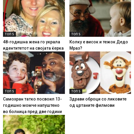
ТОП 5
ТОП 5
48-годишна жена го украла
Колку е висок и тежок Дедо
идентитетот на својата ќерка
Мраз?
ТОП 5
ТОП 5
Самохран татко посвоил 13-
Здрави оброци со ликовите
годишно момче напуштено
од цртаните филмови
во болница пред две години