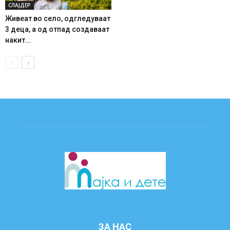
СЛАЈДЕР
Живеат во село, одгледуваат
3 деца, а од отпад создаваат
накит...
ЗА НАС