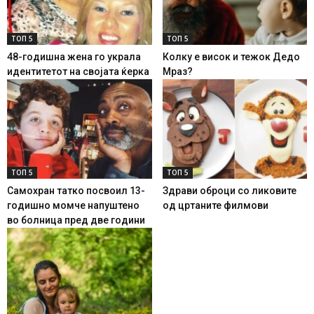
ТОП 5
ТОП 5
48-годишна жена го украла
Колку е висок и тежок Дедо
идентитетот на својата ќерка
Мраз?
ТОП 5
ТОП 5
Самохран татко посвоил 13-
Здрави оброци со ликовите
годишно момче напуштено
од цртаните филмови
во болница пред две години