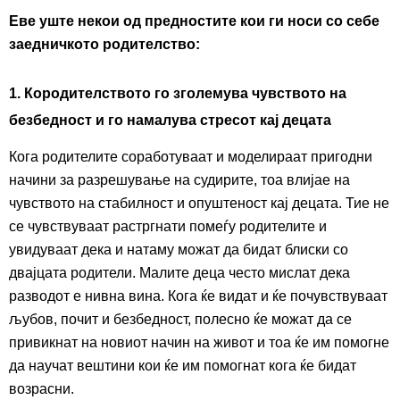
Еве уште некои од предностите кои ги носи со себе
заедничкото родителство:
1.
Кородителството го зголемува чувството на
безбедност и го намалува стресот кај децата
Кога родителите соработуваат и моделираат пригодни
начини за разрешување на судирите, тоа влијае на
чувството на стабилност и опуштеност кај децата. Тие не
се чувствуваат растргнати помеѓу родителите и
увидуваат дека и натаму можат да бидат блиски со
двајцата родители. Малите деца често мислат дека
разводот е нивна вина. Кога ќе видат и ќе почувствуваат
љубов, почит и безбедност, полесно ќе можат да се
привикнат на новиот начин на живот и тоа ќе им помогне
да научат вештини кои ќе им помогнат кога ќе бидат
возрасни.