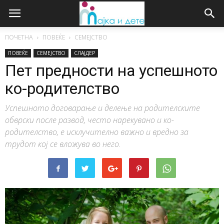
ПОЧЕТНА
ПОВЕЌЕ
СЕМЕЈСТВО
ПОВЕЌЕ
СЕМЕЈСТВО
СЛАЈДЕР
Пет предности на успешното
ко-родителство
Успешното договарање и делење на родителските
обврски после развод, често нарекувано и ко-
родителство, е исклучително важно и вредно за
трудот кој се вложува во него.