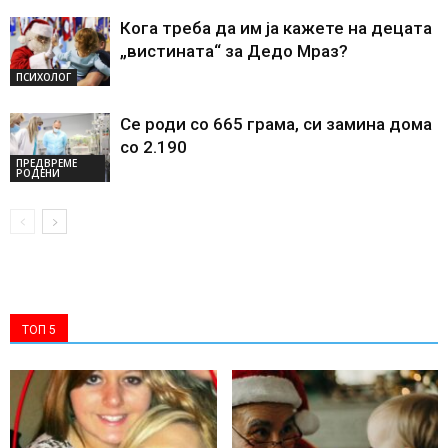
Кога треба да им ја кажете на децата
„вистината“ за Дедо Мраз?
ПСИХОЛОГ
Се роди со 665 грама, си замина дома
со 2.190
ПРЕДВРЕМЕ
РОДЕНИ
ТОП 5