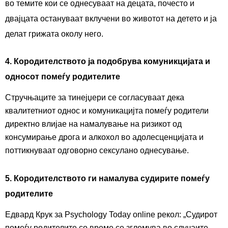
во темите кои се однесуваат на децата, почесто и
двајцата остануваат вклучени во животот на детето и ја
делат грижата околу него.
4.
Кородителството ја подобрува комуникцијата и
односот помеѓу родителите
Стручњаците за тинејџери се согласуваат дека
квалитетниот однос и комуникацијта помеѓу родители
директно влијае на намалување на ризикот од
консумирање дрога и алкохол во адолесценцијата и
поттикнуваат одговорно сексулано однесување.
5.
Кородителството ги намалува судирите помеѓу
родителите
Едвард Крук за
Psychology Today online
рекол: „Судирот
помеѓу родителите со време се зглемува во случаите