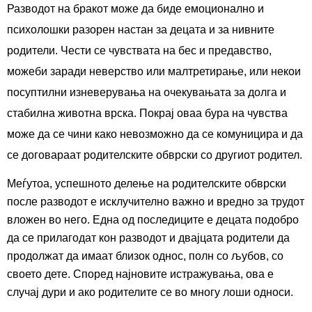
Разводот на бракот може да биде емоци
о
нално и
психолошки разорен настан за децата и за нивните
родители. Чести се чувствата на бес и предавство,
можеби заради неверство или малтретирање, или некои
посуптилни изневерувања на очекувањата за долга и
стабилна животна врска. Покрај оваа бура на чувства
може да се чини како невозможно да се комуницира и да
се договараат родителските обврски со другиот родител.
Меѓутоа, успешното делење на род
и
телски
те обврски
после разводот е исклучително важно и вредно за трудот
вложен во него. Една од последиците е
децата подобро
да се прилагодат кон разводот и двајцата родители да
продолжат да имаат близок однос, полн со љубов, со
своето дете.
Според најновите истражувања, ова е
случај дури и ако родителите се во многу лоши односи.