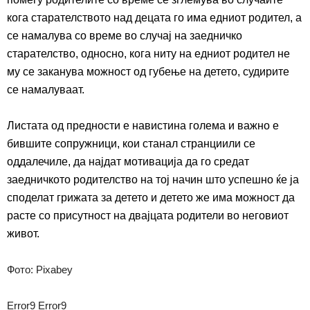
кога старателството над децата го има едниот родител, а
се намалува со време во случај на заедничко
старателство, односно, кога ниту на едниот родител не
му се заканува можност од губење на детето,
судирите
се намалуваат.
Листата од предности е навистина голема и важно е
бившите сопружници, кои станал странциили се
оддалечиле, да најдат мотивација да го средат
заедничкото родителство на тој начин што успешно ќе ја
споделат грижата за детето и детето же има можност да
расте со присутност на двајцата родители во неговиот
живот.
Фото: Pixabey
Error9
Error9