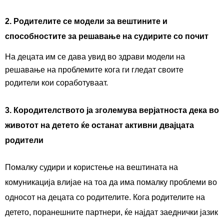
2.
Родителите се модели за вештините и
способностите за решавање на судирите со почит
На децата им се дава увид во здрави модели на
решавање на проблемите кога ги гледат своите
родители кои соработуваат.
3.
Кородителството ја зголемува верјатноста дека во
животот на детето ќе останат активни двајцата
родители
Помалку судири и користење на вештината на
комуникација влијае на тоа да има помалку проблеми во
односот на децата со родителите. Кога родителите на
детето, поранешните партнери, ќе најдат заеднички јазик