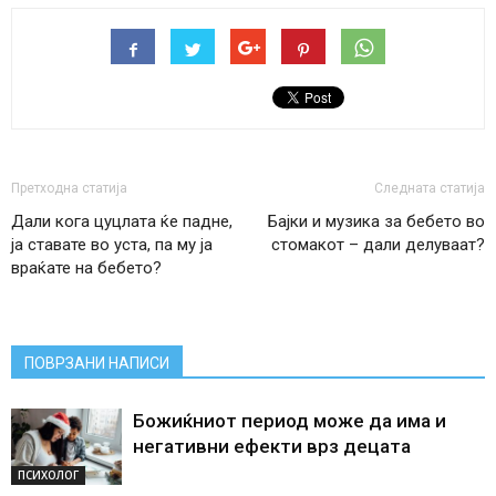
Претходна статија
Следната статија
Дали кога цуцлата ќе падне,
Бајки и музика за бебето во
ја ставате во уста, па му ја
стомакот – дали делуваат?
враќате на бебето?
ПОВРЗАНИ НАПИСИ
Божиќниот период може да има и
негативни ефекти врз децата
ПСИХОЛОГ