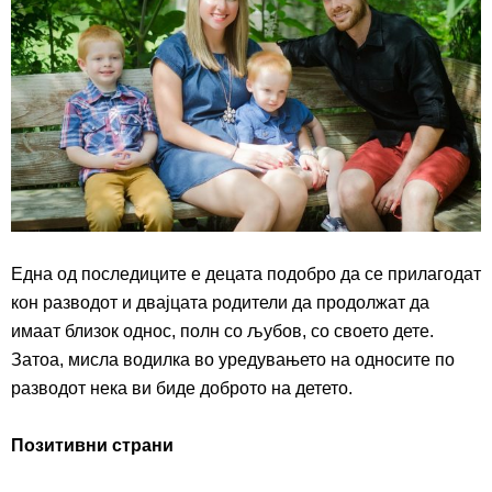
Една од последиците е децата подобро да се прилагодат
кон разводот и двајцата родители да продолжат да
имаат близок однос, полн со љубов, со своето дете.
Затоа, мисла водилка во уредувањето на односите по
разводот нека ви биде доброто на детето.
Позитивни страни