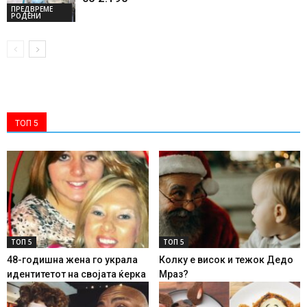
ПРЕДВРЕМЕ
РОДЕНИ
ТОП 5
ТОП 5
ТОП 5
48-годишна жена го украла
Колку е висок и тежок Дедо
идентитетот на својата ќерка
Мраз?