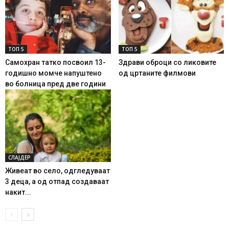
ТОП 5
ТОП 5
Самохран татко посвоил 13-
Здрави оброци со ликовите
годишно момче напуштено
од цртаните филмови
во болница пред две години
СЛАЈДЕР
Живеат во село, одгледуваат
3 деца, а од отпад создаваат
накит...