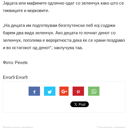
Јајцата или мафините одлично одат со зеленчук како што се
тиквиците и морковите.
„На децата им подготвувам безглутенски леб кој содржи
барем два вида зеленчук. Ако децата го почнат денот со
зеленчук, поголема е веројатноста дека ќе се храни поздраво
и во остатокот од денот“, заклучува таа.
Фото: Pexels
Error9
Error9
Претходна статија
Следната статија