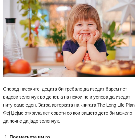
Според насоките, децата би требало да изедат барем пет
видови зеленчук во денот, а на некои не и успева да изедат
ниту само еден. Затоа авторката на книгата The Long Life Plan
Феј Џејмс открила пет совети со кои вашето дете би можело
да почне да јаде зеленчук.
Подметнете им го