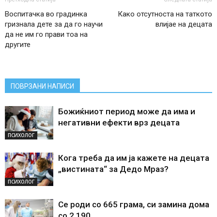
Воспитачка во градинка
Како отсутноста на таткото
гризнала дете за да го научи
влијае на децата
да не им го прави тоа на
другите
ПОВРЗАНИ НАПИСИ
Божиќниот период може да има и
негативни ефекти врз децата
ПСИХОЛОГ
Кога треба да им ја кажете на децата
„вистината“ за Дедо Мраз?
ПСИХОЛОГ
Се роди со 665 грама, си замина дома
со 2.190