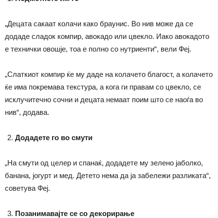
„Децата сакаат колачи како браунис. Во нив може да се
додаде сладок компир, авокадо или цвекло. Иако авокадото
е технички овошје, тоа е полно со нутриенти“, вели Феј.
„Слаткиот компир ќе му даде на колачето благост, а колачето
ќе има покремава текстура, а кога ги правам со цвекло, се
исклучитечно сочни и децата немаат поим што се наоѓа во
нив“, додава.
Додадете го во смути
„На смути од целер и спанаќ, додадете му зелено јаболко,
банана, јогурт и мед. Детето нема да ја забележи разликата“,
советува Феј.
Позанимавајте се со декорирање