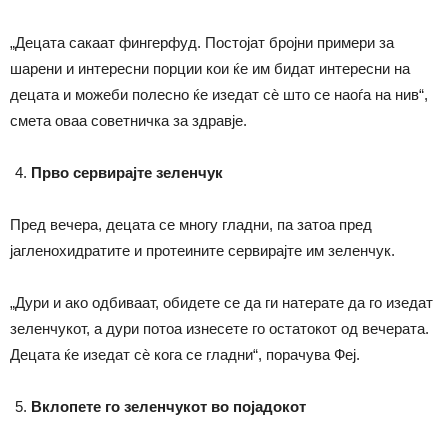
„Децата сакаат фингерфуд. Постојат бројни примери за
шарени и интересни порции кои ќе им бидат интересни на
децата и можеби полесно ќе изедат сѐ што се наоѓа на нив“,
смета оваа советничка за здравје.
Прво сервирајте зеленчук
Пред вечера, децата се многу гладни, па затоа пред
јагленохидратите и протеините сервирајте им зеленчук.
„Дури и ако одбиваат, обидете се да ги натерате да го изедат
зеленчукот, а дури потоа изнесете го остатокот од вечерата.
Децата ќе изедат сѐ кога се гладни“, порачува Феј.
Вклопете го зеленчукот во појадокот