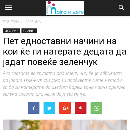
ПОЧЕТНА
ИСХРАНА
ИСХРАНА
СЛАЈДЕР
Пет едноставни начини на
кои ќе ги натерате децата да
јадат повеќе зеленчук
Ако спаѓате во групата родители чии деца одбиваат
да јадат зеленчук, сигурно ги пробувате сите методи
за да ги натерате да изедат барем едно парче брокула,
зелена салата или некој друг зеленчук.