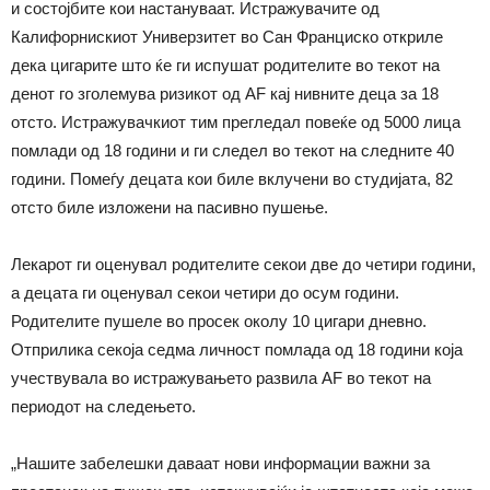
и состојбите кои настануваат. Истражувачите од
Калифорнискиот Универзитет во Сан Франциско откриле
дека цигарите што ќе ги испушат родителите во текот на
денот го зголемува ризикот од AF кај нивните деца за 18
отсто. Истражувачкиот тим прегледал повеќе од 5000 лица
помлади од 18 години и ги следел во текот на следните 40
години. Помеѓу децата кои биле вклучени во студијата, 82
отсто биле изложени на пасивно пушење.
Лекарот ги оценувал родителите секои две до четири години,
а децата ги оценувал секои четири до осум години.
Родителите пушеле во просек околу 10 цигари дневно.
Отприлика секоја седма личност помлада од 18 години која
учествувала во истражувањето развила AF во текот на
периодот на следењето.
„Нашите забелешки даваат нови информации важни за