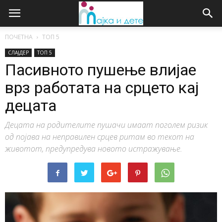
ПОЧЕТНА
ТОП 5
СЛАЈДЕР
ТОП 5
Пасивното пушење влијае
врз работата на срцето кај
децата
Децата на родителите пушачи имаат поголем ризик
од појава на неправилен срцев ритам во текот на
животот, предупредува новото истражување.