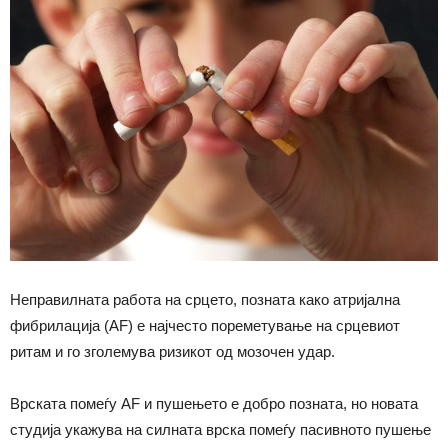
Неправилната работа на срцето, позната како атријална
фибрилација (AF) е најчесто пореметување на срцевиот
ритам и го зголемува ризикот од мозочен удар.
Врската помеѓу AF и пушењето е добро позната, но новата
студија укажува на силната врска помеѓу пасивното пушење