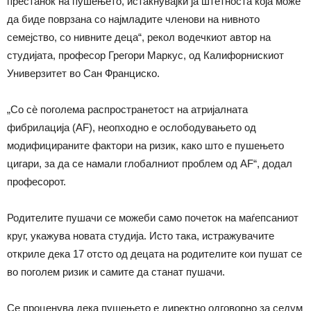
престанок на пушењето, истакнувајќи ја штетноста која може
да биде поврзана со најмладите членови на нивното
семејство, со нивните деца“, рекол водечкиот автор на
студијата, професор Грегори Маркус, од Калифорнискиот
Универзитет во Сан Франциско.
„Со сѐ поголема распространетост на атријалната
фибрилација (AF), неопходно е ослободувањето од
модифицираните фактори на ризик, како што е пушењето
цигари, за да се намали глобалниот проблем од AF“, додал
професорот.
Родителите пушачи се можеби само почеток на маѓепсаниот
круг, укажува новата студија. Исто така, истражувачите
откриле дека 17 отсто од децата на родителите кои пушат се
во поголем ризик и самите да станат пушачи.
Се проценува дека пушењето е директно одговорно за седум