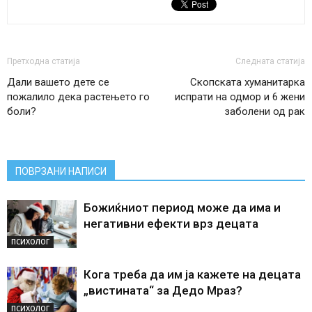
Претходна статија
Следната статија
Дали вашето дете се
Скопската хуманитарка
пожалило дека растењето го
испрати на одмор и 6 жени
боли?
заболени од рак
ПОВРЗАНИ НАПИСИ
Божиќниот период може да има и
негативни ефекти врз децата
ПСИХОЛОГ
Кога треба да им ја кажете на децата
„вистината“ за Дедо Мраз?
ПСИХОЛОГ