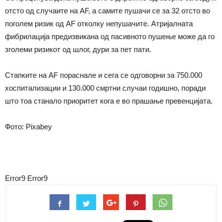
отсто од случаите на AF, а самите пушачи се за 32 отсто во
поголем ризик од AF отколку непушачите. Атријалната
фибрилација предизвикана од пасивното пушење може да го
зголеми ризикот од шлог, дури за пет пати.
Стапките на AF пораснале и сега се одговорни за 750.000
хоспитализации и 130.000 смртни случаи годишно, поради
што тоа станало приоритет кога е во прашање превенцијата.
Фото: Pixabey
Error9
Error9