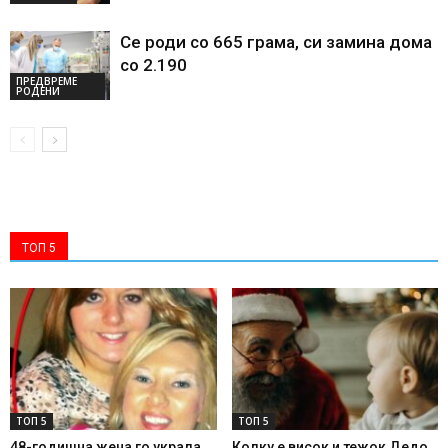
Се роди со 665 грама, си замина дома
со 2.190
ПРЕДВРЕМЕ
РОДЕНИ
ТОП 5
ТОП 5
ТОП 5
48-годишна жена го украла
Колку е висок и тежок Дедо