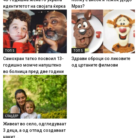
идентитетот на својата ќерка
Мраз?
ТОП 5
ТОП 5
Самохран татко посвоил 13-
Здрави оброци со ликовите
годишно момче напуштено
од цртаните филмови
во болница пред две години
СЛАЈДЕР
Живеат во село, одгледуваат
3 деца, а од отпад создаваат
накит...