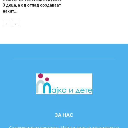
3 деца, а од отпад создаваат
накит...
ЗА НАС
Содржините на порталот Мајка и дете се заштитени со