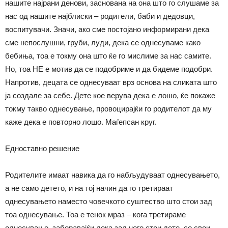
нашите најрани денови, заснована на она што го слушаме за
нас од нашите најблиски – родители, баби и дедовци,
воспитувачи. Значи, ако сме постојано информирани дека
сме непослушни, груби, луди, дека се однесуваме како
бебиња, тоа е токму она што ќе го мислиме за нас самите.
Но, тоа НЕ е мотив да се подобриме и да бидеме подобри.
Напротив, децата се однесуваат врз основа на сликата што
ја создале за себе. Дете кое верува дека е лошо, ќе покаже
токму такво однесување, провоцирајќи го родителот да му
каже дека е повторно лошо. Маѓепсан круг.
Едноставно решение
Родителите имаат навика да го набљудуваат однесувањето,
а не само детето, и на тој начин да го третираат
однесувањето наместо човечкото суштество што стои зад
тоа однесување. Тоа е тенок мраз – кога третираме
однесување, заборавајќи дека зад него стои дете, со свои