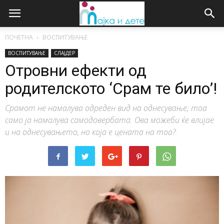
ПОЧЕТНА
ВОСПИТУВАЊЕ
ВОСПИТУВАЊЕ
СЛАЈДЕР
Отровни ефекти од
родителското ‘Срам те било’!
Срамот не намалува одреден вид на однесување; тоа
само ја намалува самодовербата. Ова можеби ќе влијае
и на однесувањето, но која е цената на тоа?