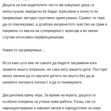
Децата на кои родителите често им кажуваат дека се
непослушни, веројатно ќе бидат агресивни и почесто ќе
пројавуваат автодеструктивно однесување. Срамот ги тера
да се повлекуваат, а длабоко вкоренетото чувство на срам е
покриено со маска на супериорност, агресија и во некои
случаи опсесивен перфекционизам.
Наместо засрамување…
Исто како што вие не сакате да бидете засрамени кога
правите нешто погрешно, не сака ниту вашето дете. Постојат
многу начини да го научите детето на нешто без да ја
напаѓате неговата личност и да го понижувате.
Дисциплина преку игра. За време на играта, децата се
особено отворени за учење нови работи. Тогаш тие се
најконцентрирани и нивниот мозок е најподготвен за нови