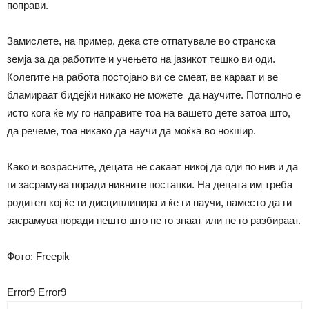
поправи.
Замислете, на пример, дека сте отпатувале во странска
земја за да работите и учењето на јазикот тешко ви оди.
Колегите на работа постојано ви се смеат, ве караат и ве
бламираат бидејќи никако не можете да научите. Потполно е
исто кога ќе му го направите тоа на вашето дете затоа што,
да речеме, тоа никако да научи да моќка во нокшир.
Како и возрасните, децата не сакаат никој да оди по нив и да
ги засрамува поради нивните постапки. На децата им треба
родител кој ќе ги дисциплинира и ќе ги научи, наместо да ги
засрамува поради нешто што не го знаат или не го разбираат.
Фото: Freepik
Error9
Error9