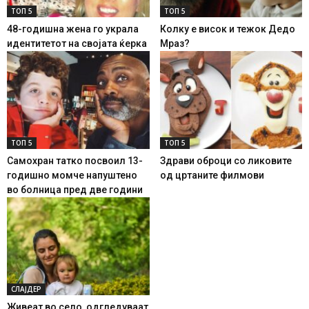
ТОП 5
ТОП 5
48-годишна жена го украла
Колку е висок и тежок Дедо
идентитетот на својата ќерка
Мраз?
ТОП 5
ТОП 5
Самохран татко посвоил 13-
Здрави оброци со ликовите
годишно момче напуштено
од цртаните филмови
во болница пред две години
СЛАЈДЕР
Живеат во село, одгледуваат