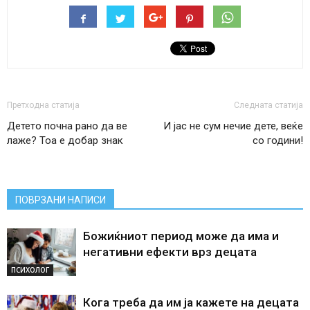
Претходна статија
Следната статија
Детето почна рано да ве
И јас не сум нечие дете, веќе
лаже? Тоа е добар знак
со години!
ПОВРЗАНИ НАПИСИ
Божиќниот период може да има и
негативни ефекти врз децата
ПСИХОЛОГ
Кога треба да им ја кажете на децата