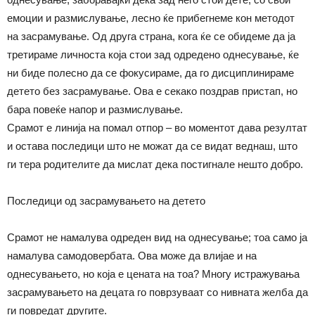
емоции и размислување, лесно ќе прибегнеме кон методот
на засрамување. Од друга страна, кога ќе се обидеме да ја
третираме личноста која стои зад одредено однесување, ќе
ни биде полесно да се фокусираме, да го дисциплинираме
детето без засрамување. Ова е секако поздрав пристап, но
бара повеќе напор и размислување.
Срамот е линија на помал отпор – во моментот дава резултат
и остава последици што не можат да се видат веднаш, што
ги тера родителите да мислат дека постигнале нешто добро.
Последици од засрамувањето на детето
Срамот не намалува одреден вид на однесување; тоа само ја
намалува самодовербата. Ова може да влијае и на
однесувањето, но која е цената на тоа? Многу истражувања
засрамувањето на децата го поврзуваат со нивната желба да
ги повредат другите.