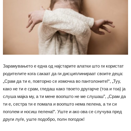
Зарамувањето е една од најстарите алатки што ги користат
родителите кога сакаат да ги дисциплинираат своите деца:
„Срам да ти е, повторно се измочка во пантолоните!“, „Туу,
како не ти е срам, гледаш како твоето другарче (тоа и тоа) ја
слуша мајка му, а ти мене воопшто не ме слушаш”, „Срам да
ти е, сестра ти е помала и воопшто нема пелена, а ти си
поголем и носиш пелена!“. Уште и ако ова се случува пред
други луѓе, уште подобро, полн погодок!