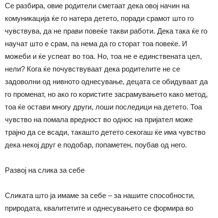
Се разбира, овие родители сметаат дека овој начин на
комуникација ќе го натера детето, поради срамот што го
чувствува, да не прави повеќе такви работи. Дека така ќе го
научат што е срам, па нема да го сторат тоа повеќе. И
можеби и ќе успеат во тоа. Но, тоа не е единствената цел,
нели? Кога ќе почувствуваат дека родителите не се
задоволни од нивното однесување, децата се обидуваат да
го променат, но ако го користите засрамувањето како метод,
тоа ќе остави многу други, лоши последици на детето. Тоа
чувство на помала вредност во однос на пријател може
трајно да се всади, такашто детето секогаш ќе има чувство
дека некој друг е подобар, попаметен, поубав од него.
Развој на слика за себе
Сликата што ја имаме за себе – за нашите способности,
природата, квалитетите и однесувањето се формира во