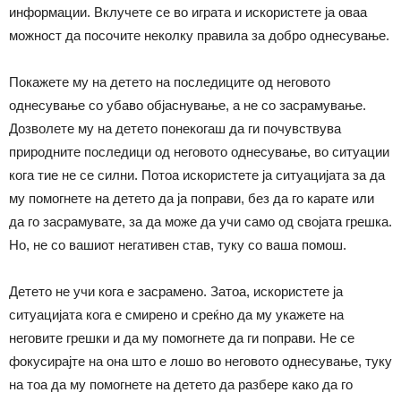
информации. Вклучете се во играта и искористете ја оваа
можност да посочите неколку правила за добро однесување.
Покажете му на детето на последиците од неговото
однесување со убаво објаснување, а не со засрамување.
Дозволете му на детето понекогаш да ги почувствува
природните последици од неговото однесување, во ситуации
кога тие не се силни. Потоа искористете ја ситуацијата за да
му помогнете на детето да ја поправи, без да го карате или
да го засрамувате, за да може да учи само од својата грешка.
Но, не со вашиот негативен став, туку со ваша помош.
Детето не учи кога е засрамено. Затоа, искористете ја
ситуацијата кога е смирено и среќно да му укажете на
неговите грешки и да му помогнете да ги поправи. Не се
фокусирајте на она што е лошо во неговото однесување, туку
на тоа да му помогнете на детето да разбере како да го