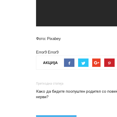
Фото: Pixabey
Error9
Error9
АКЦИЈА
Претходна статија
Како да бидете поопуштен родител со пове
нерви?