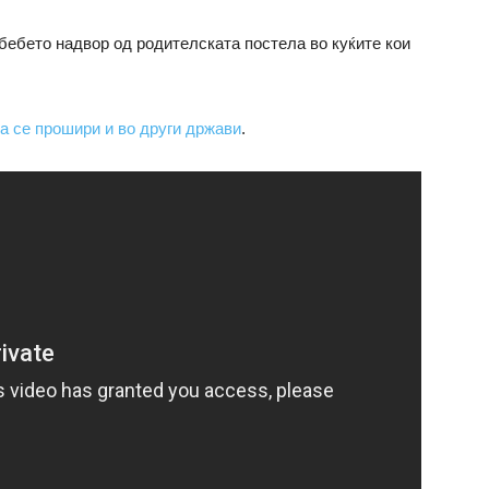
бебето надвор од родителската постела во куќите кои
а се прошири и во други држави
.