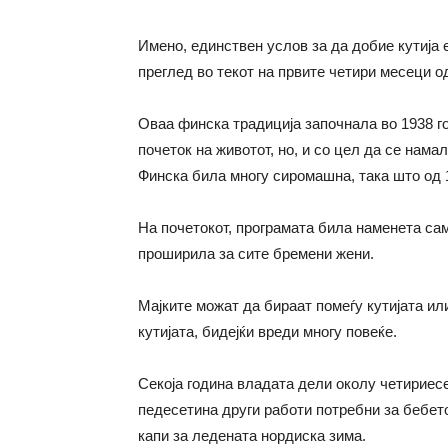
Имено, единствен услов за да добие кутија
преглед во текот на првите четири месеци о
Оваа финска традиција започнала во 1938 г
почеток на животот, но, и со цел да се нама
Финска била многу сиромашна, така што од 
На почетокот, програмата била наменета сам
проширила за сите бремени жени.
Мајките можат да бираат помеѓу кутијата или
кутијата, бидејќи вреди многу повеќе.
Секоја година владата дели околу четириесет
педесетина други работи потребни за бебето
капи за ледената нордиска зима.