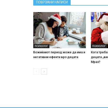
ПОВРЗАНИ НАПИСИ
ПСИХОЛОГ
ПСИХОЛОГ
Божиќниот период може да има и
Кога треба
негативни ефекти врз децата
децата „ви
Мраз?