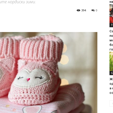
ните нордиски зими.
на
394
0
Т
С
п
м
б
г
С
Ж
од
а 
со