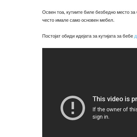
Освен тоа, кутиите биле безбедно место за 
често имале само основен мебел.
Постојат обиди идејата за кутијата за бебе
д