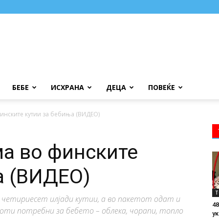
БЕБЕ
ИСХРАНА
ДЕЦА
ПОВЕЌЕ
финските кутии за бебиња (ВИДЕО)
ма во финските
а (ВИДЕО)
Т
у четириесет илјади кутии, а во пакетот одат и
48
оти потребни за бебето – облека, чорапи, топло
ук