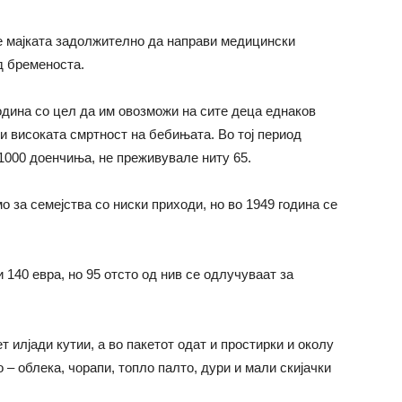
 е мајката задолжително да направи медицински
д бременоста.
одина со цел да им овозможи на сите деца еднаков
ли високата смртност на бебињата. Во тој период
1000 доенчиња, не преживувале ниту 65.
о за семејства со ниски приходи, но во 1949 година се
 140 евра, но 95 отсто од нив се одлучуваат за
 илјади кутии, а во пакетот одат и простирки и околу
 – облека, чорапи, топло палто, дури и мали скијачки