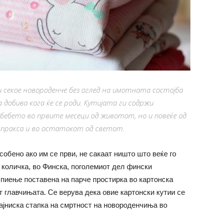
и секое новороденче без оглед на имотната состојба
а добива кога ќе се роди. Кутијата ги содржи
ебето во првите месеци од животот, но и повеќе од
а пракса и во остатокот од светот.
особено ако им се први, не сакаат ништо што веќе го
и количка, во Финска, поголемиот дел фински
спиење поставена на парче простирка во картонска
ат главчињата. Се верува дека овие картонски кутии се
ајниска стапка на смртност на новороденчиња во