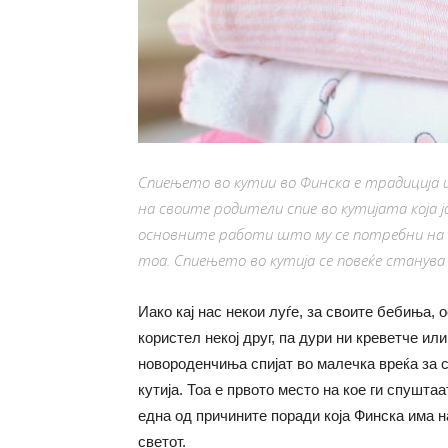
Спиењето во кутии во Финска е традиција 
на своите родители спие во кутијата која ј
основните работи што му се потребни на б
тоа. Спиењето во кутија се повеќе станув
Иако кај нас некои луѓе, за своите бебиња, 
користел некој друг, па дури ни креветче ил
новороденчиња спијат во малечка вреќа за 
кутија. Тоа е првото место на кое ги спушта
една од причините поради која Финска има н
светот.