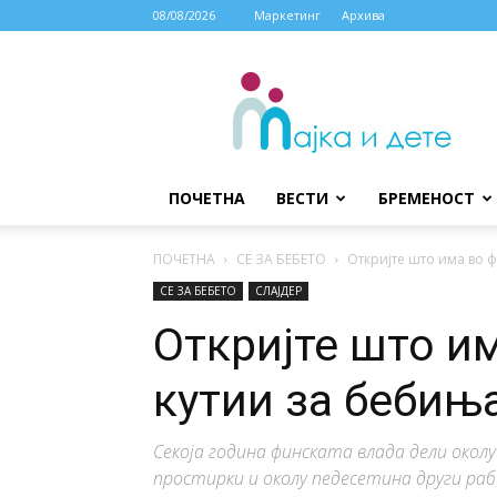
08/08/2026
Маркетинг
Архива
МАЈКА
И
ДЕТЕ
ПОЧЕТНА
ВЕСТИ
БРЕМЕНОСТ
ПОЧЕТНА
СЕ ЗА БЕБЕТО
Откријте што има во 
СЕ ЗА БЕБЕТО
СЛАЈДЕР
Откријте што и
кутии за бебињ
Секоја година финската влада дели окол
простирки и околу педесетина други раб