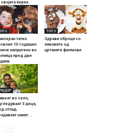
 својата ќерка
ОП 5
ТОП 5
амохран татко
Здрави оброци со
освоил 13-годишно
ликовите од
омче напуштено во
цртаните филмови
олница пред две
одини
ЛАЈДЕР
ивеат во село,
гледуваат 3 деца,
од отпад
здаваат накит...