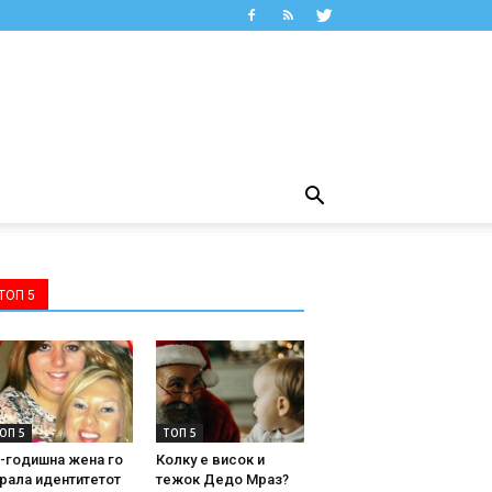
ТОП 5
ОП 5
ТОП 5
-годишна жена го
Колку е висок и
рала идентитетот
тежок Дедо Мраз?