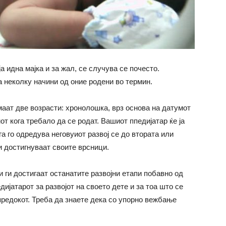
 идна мајка и за жал, се случува се почесто.
 неколку начини од оние родени во термин.
ат две возрасти: хронолошка, врз основа на датумот
от кога требало да се родат. Вашиот ппедијатар ќе ја
а го одредува неговуиот развој се до втората или
и достигнуваат своите врсници.
 ги достигаат останатите развојни етапи побавно од
дијатарот за развојот на своето дете и за тоа што се
предокот. Треба да знаете дека со упорно вежбање