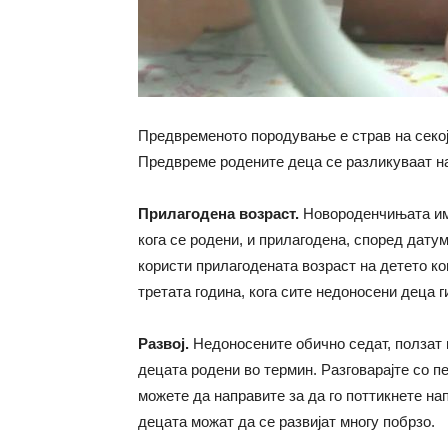
Предвременото породување е страв на секоја
Предвреме родените деца се разликуваат на
Прилагодена возраст.
Новороденчињата има
кога се родени, и прилагодена, според датум
користи прилагодената возраст на детето ког
третата година, кога сите недоносени деца г
Развој.
Недоносените обично седат, ползат и
децата родени во термин. Разговарајте со пе
можете да направите за да го поттикнете на
децата можат да се развијат многу побрзо.