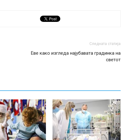
Следната статија
Еве како изгледа најубавата градинка на
светот