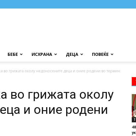
БЕБЕ
ИСХРАНА
ДЕЦА
ПОВЕЌЕ
а во грижата околу недоносените деца и оние родени во термин
а во грижата околу
еца и оние родени
Т
48
ук