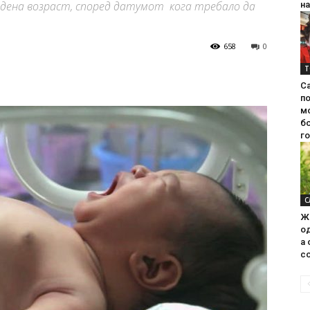
одена возраст, според датумот кога требало да
на
658
0
Т
С
п
м
б
г
С
Ж
од
а 
со