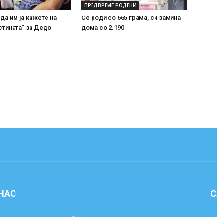
ПРЕДВРЕМЕ РОДЕНИ
 да им ја кажете на
Се роди со 665 грама, си замина
стината“ за Дедо
дома со 2.190
 НАС
С