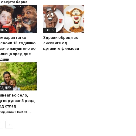
 својата ќерка
ОП 5
ТОП 5
амохран татко
Здрави оброци со
освоил 13-годишно
ликовите од
омче напуштено во
цртаните филмови
олница пред две
одини
ЛАЈДЕР
ивеат во село,
гледуваат 3 деца,
од отпад
здаваат накит...