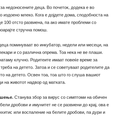
за недоносените деца. Во почеток, додека е во
о издоено млеко. Кога е дојдете дома, сподобноста на
е 100 отсто развиена, па ако имате проблеми со
оарајте стручна помош.
еца поминуваат во инкубатор, недели или месеци, на
лекари и со различна опрема. Тоа нека не ве плаши.
натаму клучно. Родитеите имаат повеќе време за
 треба на детето. Затоа и се советуваат родителите да
о на детето. Освен тоа, тоа што го слуша вашиот
ди на животот надвор од матката.
ишење.
Станува збор за вирус со симптоми на обичен
бели дробови и имунитет не се развиени до крај, ова е
нхитис или воспаление на белите дробови, па дури и