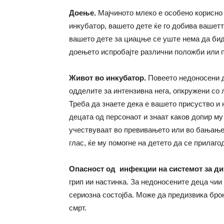
Доење.
Мајчиното млеко е особено корисно 
инкубатор, вашето дете ќе го добива вашетт
вашето дете за циацње се уште нема да бид
доењето испробајте различни положби или п
Живот во инкубатор.
Повеето недоносени д
одделите за интензивна нега, опкружени со 
Треба да знаете дека е вашето присуство и 
децата од персонаот и знаат каков допир му
учествуваат во превивањето или во бањањет
глас, ќе му помогне на детето да се прилаго
Опасност од инфекции на системот за д
грип ии настинка. За недоносените деца чии 
сериозна состојба. Може да предизвика бро
смрт.