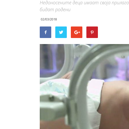
Недоносените деца имаат своја прилаг
бидат родени
02/03/2018