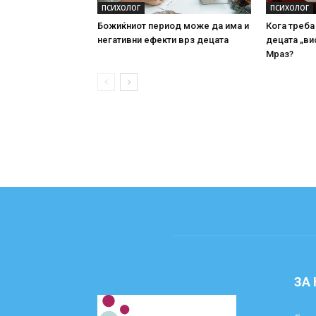
ПСИХОЛОГ
ПСИХОЛОГ
Божиќниот период може да има и
Кога треба
негативни ефекти врз децата
децата „ви
Мраз?
ЗА