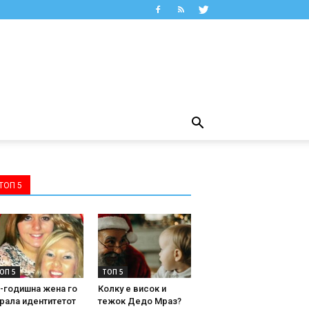
ТОП 5
ОП 5
ТОП 5
-годишна жена го
Колку е висок и
рала идентитетот
тежок Дедо Мраз?