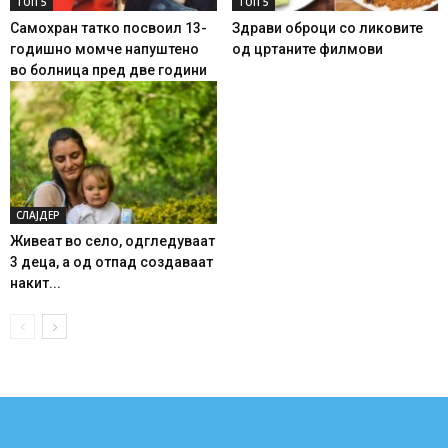
ТОП 5
ТОП 5
Самохран татко посвоил 13-
Здрави оброци со ликовите
годишно момче напуштено
од цртаните филмови
во болница пред две години
СЛАЈДЕР
Живеат во село, одгледуваат
3 деца, а од отпад создаваат
накит...