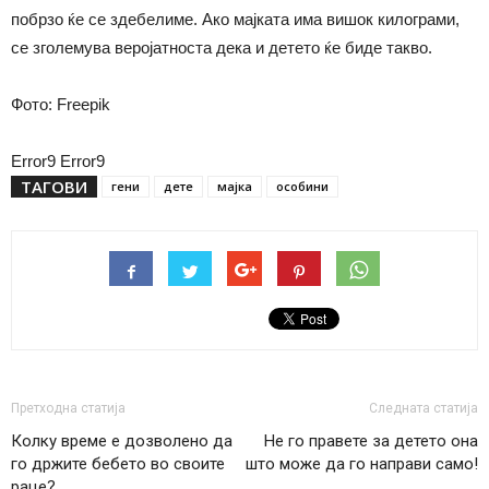
побрзо ќе се здебелиме. Ако мајката има вишок килограми,
се зголемува веројатноста дека и детето ќе биде такво.
Фото: Freepik
Error9
Error9
ТАГОВИ
гени
дете
мајка
особини
Претходна статија
Следната статија
Колку време е дозволено да
Не го правете за детето она
го држите бебето во своите
што може да го направи само!
раце?