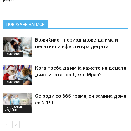
ПОВРЗАНИ НАПИСИ
Божиќниот период може да има и
негативни ефекти врз децата
ПСИХОЛОГ
Кога треба да им ја кажете на децата
„вистината“ за Дедо Мраз?
ПСИХОЛОГ
Се роди со 665 грама, си замина дома
со 2.190
ПРЕДВРЕМЕ
РОДЕНИ