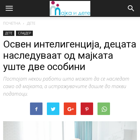
ПОЧЕТНА
ДЕТЕ
ДЕТЕ
СЛАЈДЕР
Освен интелигенција, децата
наследуваат од мајката
уште две особини
Постојат некои работи што можат да се наследат
само од мајката, а истражувачите дошле до такви
податоци.