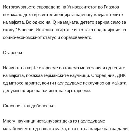
Истражувањето спроведено на Универзитетот во Глазгов
покажало дека врз интелигенцијата најмногу влијаат гените
на мајката. Во однос на IQ на мајката, детето варира само за
околу 15 поени. Интелигенцијата е исто така под влијание на
социо-економскиот статус и образованието.
Стареење
Начинот на кој ќе старееме во голема мера зависи од гените
на мајката, покажаа германските научници. Според нив, ДНК
од митохондриите, кои ги наследуваме исклучиво од мајката,
делумно влијае на начинот на кој старееме.
Склоност кон дебелеење
Многу научници истакнуваат дека го наследуваме
метаболизмот од нашата мајка, што потоа влијае на тоа дали