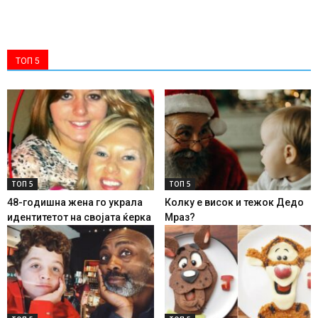
ТОП 5
ТОП 5
ТОП 5
48-годишна жена го украла
Колку е висок и тежок Дедо
идентитетот на својата ќерка
Мраз?