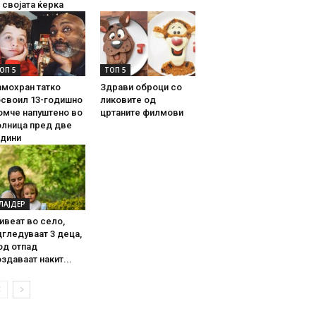
 својата ќерка
ОП 5
ТОП 5
амохран татко
Здрави оброци со
освоил 13-годишно
ликовите од
омче напуштено во
цртаните филмови
олница пред две
одини
ЛАЈДЕР
ивеат во село,
гледуваат 3 деца,
од отпад
здаваат накит...