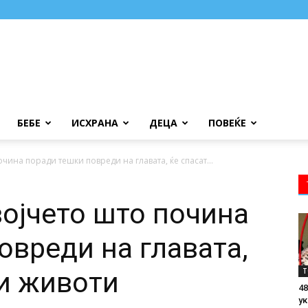
БЕБЕ
ИСХРАНА
ДЕЦА
ПОВЕЌЕ
чина поради тешки повреди на главата, ќе спасат...
војчето што почина
овреди на главата,
Т
ки животи
48
ук