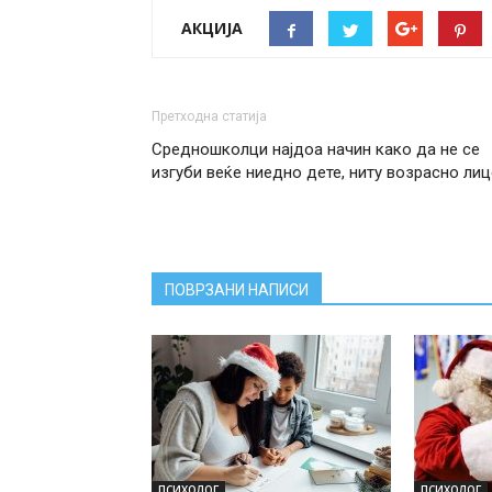
АКЦИЈА
Претходна статија
Средношколци најдоа начин како да не се
изгуби веќе ниедно дете, ниту возрасно лиц
ПОВРЗАНИ НАПИСИ
ПСИХОЛОГ
ПСИХОЛОГ