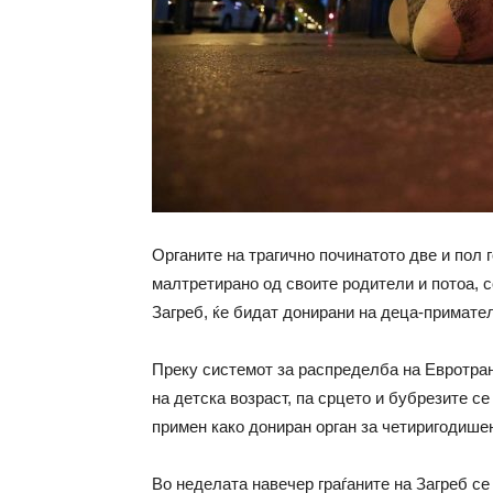
Органите на трагично починатото две и пол
малтретирано од своите родители и потоа, 
Загреб, ќе бидат донирани на деца-приматели
Преку системот за распределба на Евротран
на детска возраст, па срцето и бубрезите се
примен како дониран орган за четиригодише
Во неделата навечер граѓаните на Загреб се