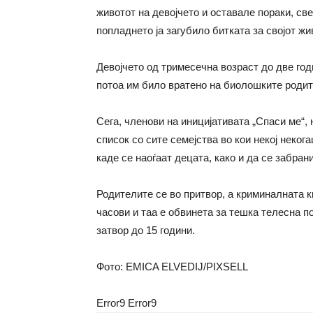
животот на девојчето и оставале пораки, све
попладнето ја загубило битката за својот жи
Девојчето од тримесечна возраст до две год
потоа им било вратено на биолошките родит
Сега, членови на иницијативата „Спаси ме“, 
список со сите семејства во кои некој неког
каде се наоѓаат децата, како и да се забра
Родителите се во притвор, а криминалната 
часови и таа е обвинета за тешка телесна п
затвор до 15 години.
Фото: EMICA ELVEDIJ/PIXSELL
Error9
Error9