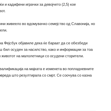
ќи и кадифени играчки за девојчето (2,5) кое
вот.
ини живеело во вдомувачко семејство од Славонија, но
ели.
на Фејсбук објавиле дека ќе бараат да се обезбеди
аш бил осуден за насилство, како и информации за тоа
ни животот на малолетници со осудени сторители.
квалификација на мајката е изменета во попладневните
овреда што резултирала со смрт. Се соочува со казна