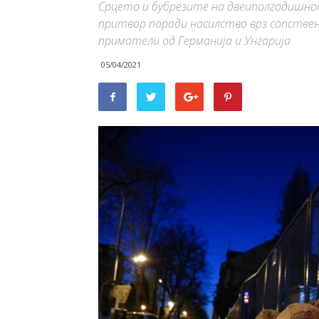
Срцето и бубрезите на двеиполгодишнот
притвор поради насилство врз сопствен
приматели од Германија и Унгарија
05/04/2021