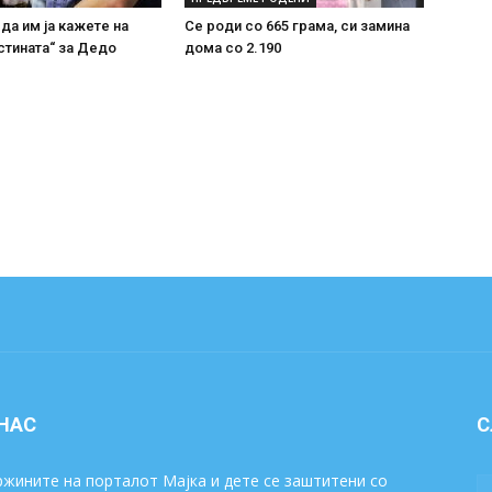
 да им ја кажете на
Се роди со 665 грама, си замина
стината“ за Дедо
дома со 2.190
 НАС
С
жините на порталот Мајка и дете се заштитени со