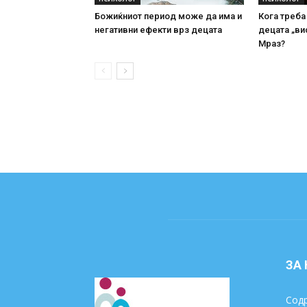
Божиќниот период може да има и
Кога треба
негативни ефекти врз децата
децата „ви
Мраз?
ЗА
Содр