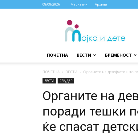
08/08/2026
Маркетинг
Архива
МАЈКА
И
ДЕТЕ
ПОЧЕТНА
ВЕСТИ
БРЕМЕНОСТ
ПОЧЕТНА
ВЕСТИ
Органите на девојчето што по
ВЕСТИ
СЛАЈДЕР
Органите на де
поради тешки п
ќе спасат детс