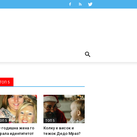
ТОП 5
ОП 5
ТОП 5
-годишна жена го
Колку е висок и
рала идентитетот
тежок Дедо Мраз?