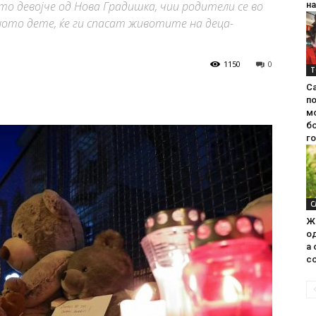
о девојче од Нова Градишка, чии родители се во
на
ото дете, ќе ги спасат животите на деца-
1150
0
Т
С
п
м
б
г
С
Ж
од
а 
со