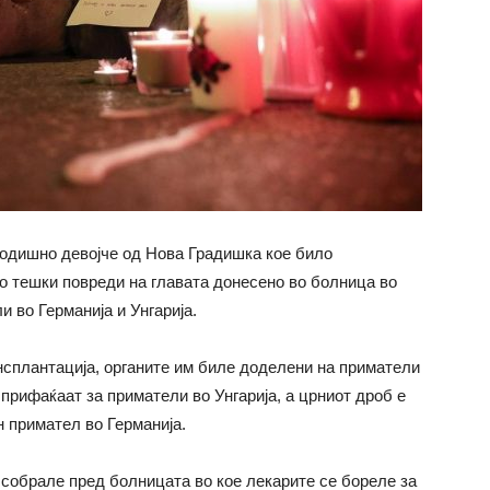
 годишно девојче од Нова Градишка кое било
со тешки повреди на главата донесено во болница во
 во Германија и Унгарија.
сплантација, органите им биле доделени на приматели
 прифаќаат за приматели во Унгарија, а црниот дроб е
н примател во Германија.
 собрале пред болницата во кое лекарите се бореле за