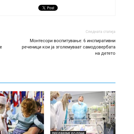
Следната статија
Монтесори воспитување: 6 инспиративни
е
реченици кои ја зголемуваат самодовербата
на детето
ПРЕДВРЕМЕ РОДЕНИ