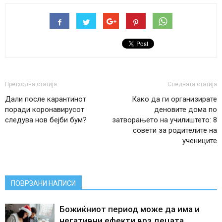
Претходна статија
Следната статија
Дали после карантинот
Како да ги организирате
поради коронавирусот
деновите дома по
следува нов бејби бум?
затворањето на училиштето: 8
совети за родителите на
учениците
ПОВРЗАНИ НАПИСИ
Божиќниот период може да има и
негативни ефекти врз децата