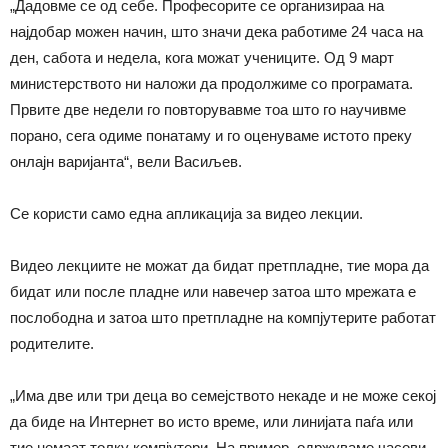
„Дадовме се од себе. Професорите се организираа на
најдобар можен начин, што значи дека работиме 24 часа на
ден, сабота и недела, кога можат учениците. Од 9 март
министерството ни наложи да продолжиме со програмата.
Првите две недели го повторувавме тоа што го научивме
порано, сега одиме понатаму и го оценуваме истото преку
онлајн варијанта“, вели Васиљев.
Се користи само една апликација за видео лекции.
Видео лекциите не можат да бидат претпладне, тие мора да
бидат или после пладне или навечер затоа што мрежата е
послободна и затоа што претпладне на компјутерите работат
родителите.
„Има две или три деца во семејството некаде и не може секој
да биде на Интернет во исто време, или линијата паѓа или
тие немаат толку компјутери. На пример, одржуваме часови