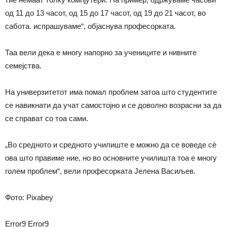
од 11 до 13 часот, од 15 до 17 часот, од 19 до 21 часот, во
сабота. испрашуваме“, објаснува професорката.
Таа вели дека е многу напорно за учениците и нивните
семејства.
На универзитетот има помал проблем затоа што студентите
се навикнати да учат самостојно и се доволно возрасни за да
се справат со тоа сами.
„Во средното и средното училиште е можно да се воведе сè
ова што правиме ние, но во основните училишта тоа е многу
голем проблем“, вели професорката Јелена Васиљев.
Фото: Pixabey
Error9
Error9