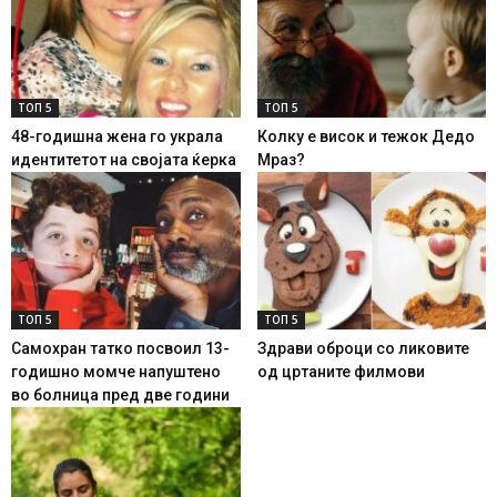
ТОП 5
ТОП 5
48-годишна жена го украла
Колку е висок и тежок Дедо
идентитетот на својата ќерка
Мраз?
ТОП 5
ТОП 5
Самохран татко посвоил 13-
Здрави оброци со ликовите
годишно момче напуштено
од цртаните филмови
во болница пред две години