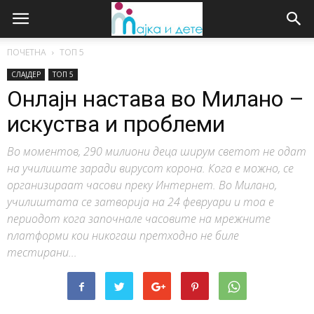
ПОЧЕТНА
ТОП 5
СЛАЈДЕР
ТОП 5
Онлајн настава во Милано –
искуства и проблеми
Во моментов, 290 милиони деца ширум светот не одат
на училиште заради вирусот корона. Кога е можно, се
организираат часови преку Интернет. Во Милано,
училиштата се затворија на 24 февруари и тоа е
периодот кога започнале часовите на мрежните
платформи кои никогаш претходно не биле
тестирани...