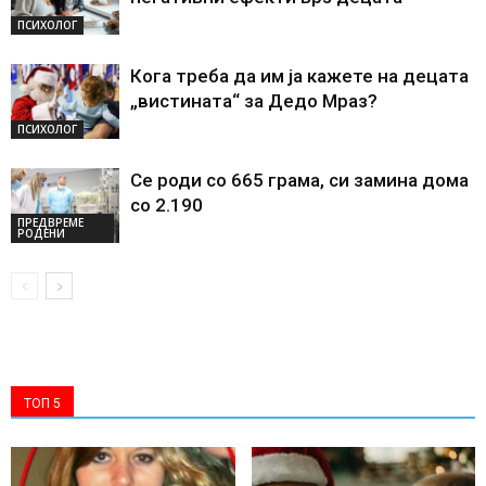
ПСИХОЛОГ
Кога треба да им ја кажете на децата
„вистината“ за Дедо Мраз?
ПСИХОЛОГ
Се роди со 665 грама, си замина дома
со 2.190
ПРЕДВРЕМЕ
РОДЕНИ
ТОП 5