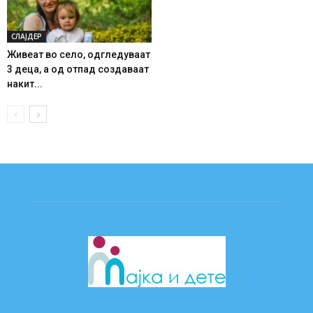
СЛАЈДЕР
Живеат во село, одгледуваат
3 деца, а од отпад создаваат
накит...