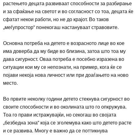
растењето децата развиваат способности за разбирање
и за сфаќање на светот и во согласност со тоа, децата ќе
сфатат некои работи, но не до крајот. Во таков
„меѓупростор“ понекогаш настануваат стравовите.
Основна потреба на детето е возрасното лице во кое
има доверба да му биде во близина, затоа што тоа му
дава сигурност. Оваа потреба е посебно изразена во
ситуации кои му се непознати, на пример, кога ќе се
појави некоја нова личност или при доаѓањето на ново
место.
Во првите неколку години детето стекнува сигурност во
своите способности и во околината што го опкружува.
Тоа го прави истражувајќи, но секогаш во својата
„безбедна зона“ која се зголемува како што детето расте
и се развива. Многу е важно да се поттикнува