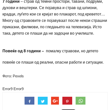
7 години
– страв од темни простори, тавани, подруми,
духови и вештерки. Се појавува и страв од шпиони,
крадци, луѓето кои се кријат во плакарот, под креветот
…
Многу од стравовите се појавуваат после некои страшни
приказни, филмови, по гледањето на телевизија. Исто
така, детето се плаши да не задоцни во училиште.
Повеќе од 8 години –
помалку стравови, но детето
повеќе се плаши од реални, опасни работи и ситуации.
Фото: Pexels
Error9
Error9