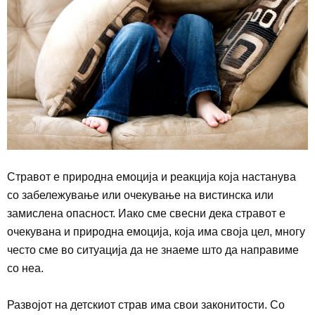
Стравот е природна емоција и реакција која настанува
со забележување или очекување на вистинска или
замислена опасност. Иако сме свесни дека стравот е
очекувана и природна емоција, која има своја цел, многу
често сме во ситуација да не знаеме што да направиме
со неа.
Развојот на детскиот страв има свои законитости. Со