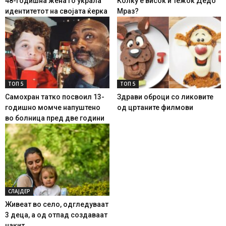
48-годишна жена го украла
Колку е висок и тежок Дедо
идентитетот на својата ќерка
Мраз?
ТОП 5
ТОП 5
Самохран татко посвоил 13-
Здрави оброци со ликовите
годишно момче напуштено
од цртаните филмови
во болница пред две години
СЛАЈДЕР
Живеат во село, одгледуваат
3 деца, а од отпад создаваат
накит...