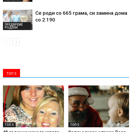
Се роди со 665 грама, си замина дома
со 2.190
ПРЕДВРЕМЕ
РОДЕНИ
ТОП 5
ТОП 5
ТОП 5