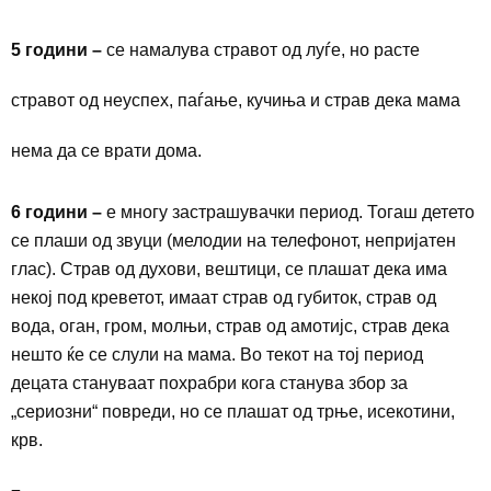
5 години –
се намалува стравот од луѓе, но расте
стравот од неуспех, паѓање, кучиња и страв дека мама
нема да се врати дома.
6 години –
е многу застрашувачки период. Тогаш детето
се плаши од звуци (мелодии на телефонот, непријатен
глас). Страв од духови, вештици, се плашат дека има
некој под креветот, имаат страв од губиток, страв од
вода, оган, гром, молњи, страв од амотијс, страв дека
нешто ќе се слули на мама. Во текот на тој период
децата стануваат похрабри кога станува збор за
„сериозни“ повреди, но се плашат од трње, исекотини,
крв.