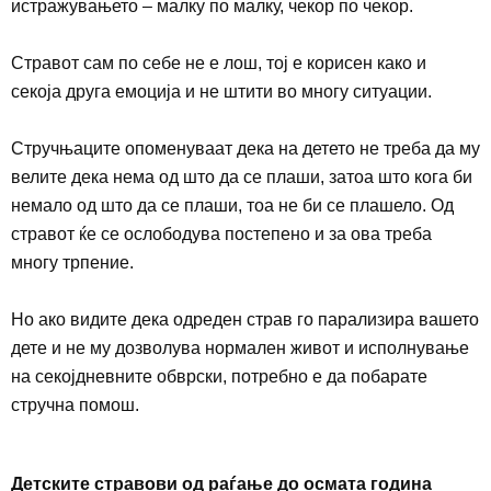
истражувањето – малку по малку, чекор по чекор.
Стравот сам по себе не е лош, тој е корисен како и
секоја друга емоција и не штити во многу ситуации.
Стручњаците опоменуваат дека на детето не треба да му
велите дека нема од што да се плаши, затоа што кога би
немало од што да се плаши, тоа не би се плашело. Од
стравот ќе се ослободува постепено и за ова треба
многу трпение.
Но ако видите дека одреден страв го парализира вашето
дете и не му дозволува нормален живот и исполнување
на секојдневните обврски, потребно е да побарате
стручна помош.
Детските стравови од раѓање до осмата година