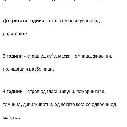
До третата година –
страв од одвојување од
родителите
3 години –
страв од луѓе, маски, темница, животни,
полицајци и разбојници.
4 години –
страв од гласни звуци, пожарникари,
темница, диви животни, од ноќите кога се одвоени од
мајката.