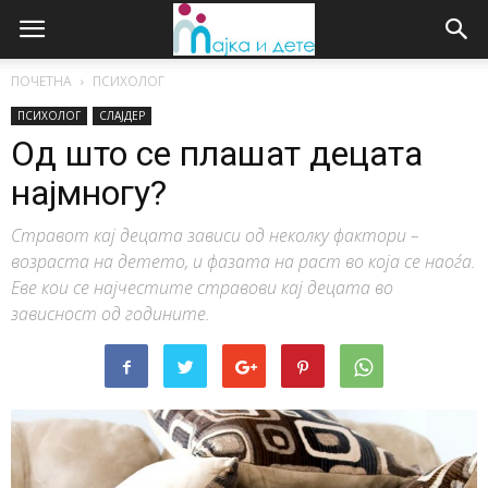
ПОЧЕТНА
ПСИХОЛОГ
ПСИХОЛОГ
СЛАЈДЕР
Од што се плашат децата
најмногу?
Стравот кај децата зависи од неколку фактори –
возраста на детето, и фазата на раст во која се наоѓа.
Еве кои се најчестите стравови кај децата во
зависност од годините.