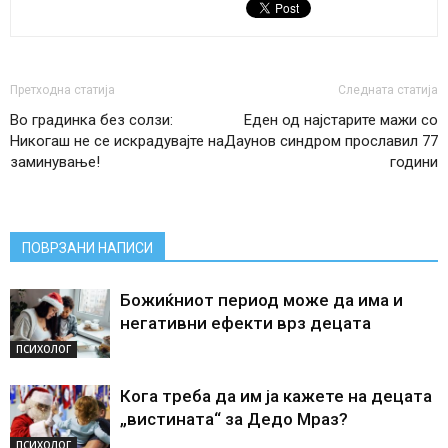
Претходна статија
Следната статија
Во градинка без солзи:
Еден од најстарите мажи со
Никогаш не се искрадувајте на
Даунов синдром прославил 77
заминување!
години
ПОВРЗАНИ НАПИСИ
Божиќниот период може да има и
негативни ефекти врз децата
ПСИХОЛОГ
Кога треба да им ја кажете на децата
„вистината“ за Дедо Мраз?
ПСИХОЛОГ