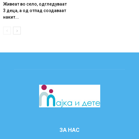
Живеат во село, одгледуваат
3 деца, а од отпад создаваат
накит...
ЗА НАС