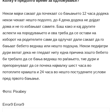
Колку е предолго време за одложување?
Некои мајки сакаат да почекаат со бањањето 12 часа додека
некои чекаат нешто подолго, до 4 дена додека не дојдат
дома и не го избањаат самите. Баш како и кај другите
аспекти на породувањето и ова треба да се остави на
изборот на родителите сами да одлучат дали сакаат да го
бањаат бебето веднаш или нешто подоцна. Некои педијатри
дури велат дека не гледаат ниту една причина зошто бебето
би требало да се бања веднаш по раѓањето, тие дури и
препорачуваат да се почека најмалку шест часа во
потоплите краишта и 24 часа во нешто постудените услови
пред првото бањање.
Фото: Pixabey
Error9
Error9