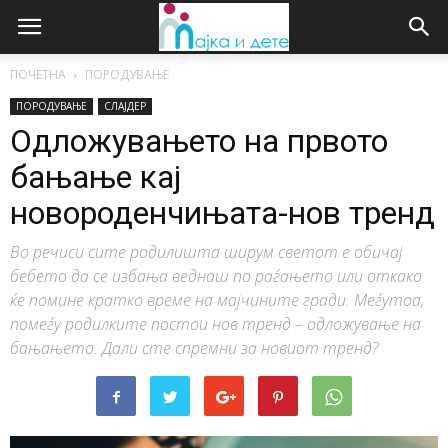
ПОЧЕТНА
ПОРОДУВАЊЕ
ПОРОДУВАЊЕ
СЛАЈДЕР
Одложувањето на првото
бањање кај
новороденчињата-нов тренд
Во речиси сите родилишта ширум светот е обичај
бебето да се избања веднаш по раѓањето или откако
ќе помине кратко време на мајчините гради. Меѓутоа,
помеѓу родилките постои нов тренд – одложување на
бањањето. Дали сте спремни за новиот тренд?