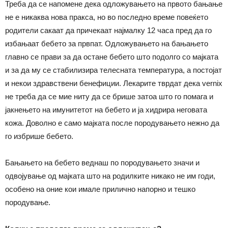
Треба да се напомене дека одложувањето на првото бањање
не е никаква нова пракса, но во последно време повеќето
родители сакаат да причекаат најмалку 12 часа пред да го
избањаат бебето за првпат. Одложувањето на бањањето
главно се прави за да остане бебето што подолго со мајката
и за да му се стабилизира телесната температура, а постојат
и некои здравствени бенефиции. Лекарите тврдат дека vernix
не треба да се мие ниту да се брише затоа што го помага и
јакнењето на имунитетот на бебето и ја хидрира неговата
кожа. Доволно е само мајката после породувањето нежно да
го избрише бебето.
Бањањето на бебето веднаш по породувањето значи и
одвојување од мајката што на родилките никако не им годи,
особено на оние кои имале прилично напорно и тешко
породување.