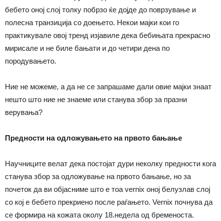
бебето оној слој толку побрзо ќе дојде до поврзување и
полесна транзиција со доењето. Некои мајки кои го
практикувале овој тренд изјавиле дека бебињата прекрасно
мирисале и не биле бањати и до четири дена по
породувањето.
Ние не можеме, а да не се запрашаме дали овие мајки знаат
нешто што ние не знаеме или станува збор за празни
верувања?
Предности на одложувањето на првото бањање
Научниците велат дека постојат дури неколку предности кога
станува збор за одложување на првото бањање, но за
почеток да ви објасниме што е тоа vernix оној белузлав слој
со кој е бебето прекриено после раѓањето. Vernix почнува да
се формира на кожата околу 18.недела од бременоста.