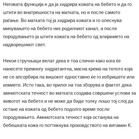
Неговата функција е да ја хидрира кожата на бебето и да го
штити во внатрешноста на матката, но и после самото
раѓање. Во матката тој ја хидрира кожата и го олеснува
минувањето на бебето низ родилниот канал, а после
породувањето ја штити кожата на бебето од влијанието на
надворешниот свет.
Некои стручњаци велат дека е тоа слично како кога ќе
нанесете премногу хидратантна, масна крема на телото која
не се апсорбира па вишокот едноставно ќе го избришете или
измиете. Исто така, во прилог на тоа зборува и фактот дека
амниотската течност во матката создава совршени услови за
животот на бебето и не може да биде толку лошо тој слој да
остане на кожата од бебето подолго време после
породувањето. Амниотската течност која останува на
бебешката кожа го поттикнува произвдството на витамин К.