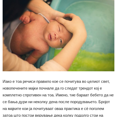
Иако е тоа речиси правило кое се почитува во целиот свет,
новопечените мајки почнале да го следат трендот кој е
комплетно спротивен на тоа. Имено, тие бараат бебето да не
се бања дури ни неколку дена после породувањето. Бројот
на мајките кои ја почитуваат оваа практика е сѐ поголем
затоа што постои верување дека колку подолго стои на