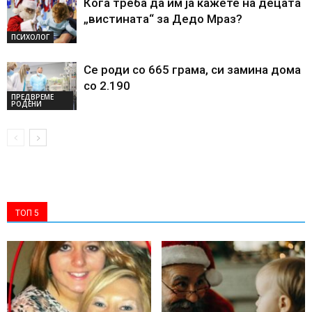
Кога треба да им ја кажете на децата
„вистината“ за Дедо Мраз?
ПСИХОЛОГ
Се роди со 665 грама, си замина дома
со 2.190
ПРЕДВРЕМЕ
РОДЕНИ
ТОП 5