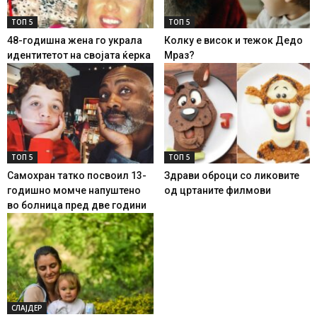
ТОП 5
ТОП 5
48-годишна жена го украла
Колку е висок и тежок Дедо
идентитетот на својата ќерка
Мраз?
ТОП 5
ТОП 5
Самохран татко посвоил 13-
Здрави оброци со ликовите
годишно момче напуштено
од цртаните филмови
во болница пред две години
СЛАЈДЕР