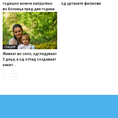
годишно момче напуштено
од цртаните филмови
во болница пред две години
СЛАЈДЕР
Живеат во село, одгледуваат
3 деца, а од отпад создаваат
накит...