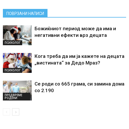
ПОВРЗАНИ НАПИСИ
Божиќниот период може да има и
негативни ефекти врз децата
ПСИХОЛОГ
Кога треба да им ја кажете на децата
„вистината“ за Дедо Мраз?
ПСИХОЛОГ
Се роди со 665 грама, си замина дома
со 2.190
ПРЕДВРЕМЕ
РОДЕНИ