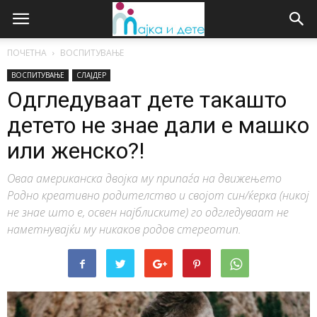
ПОЧЕТНА
ВОСПИТУВАЊЕ
ВОСПИТУВАЊЕ
СЛАЈДЕР
Одгледуваат дете такашто
детето не знае дали е машко
или женско?!
Оваа американска двојка му припаѓа на движењето
Родно креативно родителство и својот син/ќерка (никој
не знае што е, освен најблиските) го одгледуваат не
наметнувајќи му никаков родов стереотип.