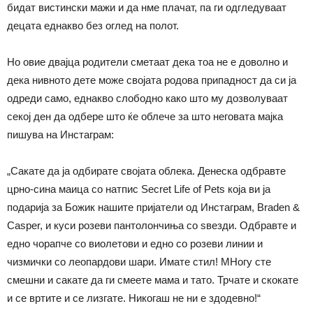
бидат вистински мажи и да нме плачат, па ги одгледуваат
децата еднакво без оглед на полот.
Но овие двајца родители сметаат дека тоа не е доволно и
дека нивното дете може својата родова припадност да си ја
одреди само, еднакво слободно како што му дозволуваат
секој ден да одбере што ќе облече за што неговата мајка
пишува на Инстаграм:
„Сакате да ја одбирате својата облека. Денеска одбравте
црно-сина маица со натпис Secret Life of Pets која ви ја
подарија за Божик нашите пријатели од Инстаграм, Braden &
Casper, и куси розеви пантолончиња со ѕвезди. Одбравте и
едно чорапче со виолетови и едно со розеви линии и
чизмички со леопардови шари. Имате стил! МНогу сте
смешни и сакате да ги смеете мама и тато. Трчате и скокате
и се вртите и се лизгате. Никогаш не ни е здодевно!“