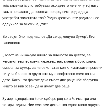
која заменка ја употребуваат ако детето не е ниту тој ниту
таа, а не сакаат да посегнат по средниот род и да ја
употребат заменката тоа? Родно креативните родители се
одлучиле за множина, „тие“.
Во својот блог под наслов „Да се одгледува Зумер“, Кил
напишала:
„Полот не ни кажува ништо за личноста на детето, за
неговиот темперамент, карактер, најсаканата боја, храна,
смисол за хумор, за неговиот став кон климатските промени
ниту за било што друго што му е својствено само на тоа
дете. Како што фактот дека имаат две раце нбе зборуива
ништо за нив освен дека имаат две раце.
Зумер најверојатно ќе си одбере род кога ќе има три или
четири години. Ние сметаме дека е тоа едноставно одлука