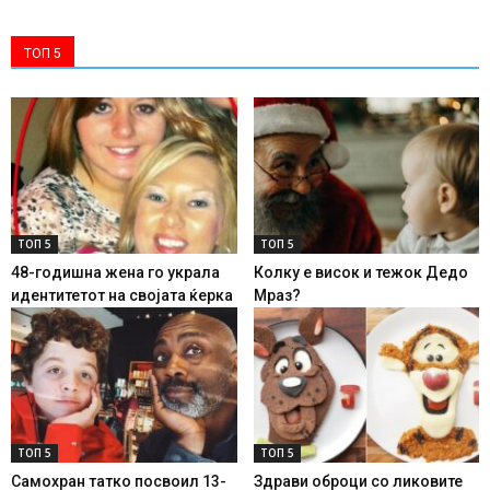
ТОП 5
ТОП 5
ТОП 5
48-годишна жена го украла
Колку е висок и тежок Дедо
идентитетот на својата ќерка
Мраз?
ТОП 5
ТОП 5
Самохран татко посвоил 13-
Здрави оброци со ликовите