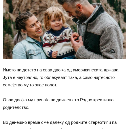
Името на детето на оваа двојка од американската држава
Јута е неутрално, го облекуваат така, а само најтесното
семејство му го знае полот.
Оваа двојка му припаѓа на движењето Родно креативно
родителство.
Во денешно време сме далеку од родните стереотипи па