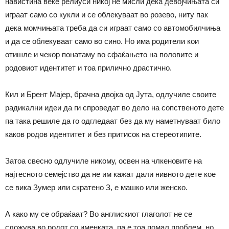
навистина веќе релиуси никој не мисли дека девојчињата си
играат само со кукли и се облекуваат во розево, ниту пак
дека момчињата треба да си играат само со автомобилчиња
и да се облекуваат само во сино. Но има родители кои
отишле и чекор понатаму во сфаќањето на половите и
родовиот идентитет и тоа прилично драстично.
Кил и Брент Мајер, брачна двојка од Јута, одлучиле своите
радикални идеи да ги спроведат во дело на сопственото дете
па така решиле да го одгледаат без да му наметнуваат било
каков родов идентитет и без притисок на стереотипите.
Затоа свесно одлучиле никому, освен на члкеновите на
најтесното семејство да не им кажат дали нивното дете кое
се вика Зумер или скратено З, е машко или женско.
А како му се обраќаат? Во англискиот глаголот не се
сложува во родот со именката, па е тоа помал проблем, но