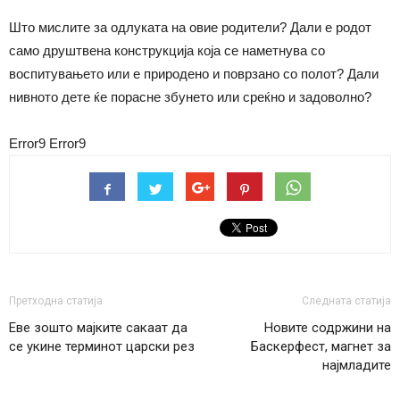
Што мислите за одлуката на овие родители? Дали е родот
само друштвена конструкција која се наметнува со
воспитувањето или е природено и поврзано со полот? Дали
нивното дете ќе порасне збунето или среќно и задоволно?
Error9
Error9
Претходна статија
Следната статија
Еве зошто мајките сакаат да
Новите содржини на
се укине терминот царски рез
Баскерфест, магнет за
најмладите