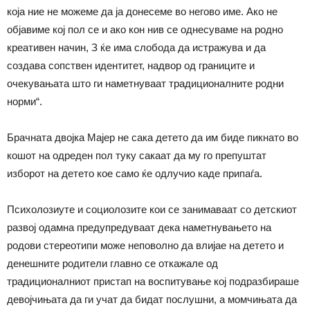
која ние не можеме да ја донесеме во негово име. Ако не
објавиме кој пол се и ако кон нив се однесуваме на родно
креативен начин, З ќе има слобода да истражува и да
создава сопствен идентитет, надвор од границите и
очекувањата што ги наметнуваат традиционалните родни
норми“.
Брачната двојка Мајер не сака детето да им биде пикнато во
кошот на одреден пол туку сакаат да му го препуштат
изборот на детето кое само ќе одлучио каде припаѓа.
Психолозиуте и социолозите кои се занимаваат со детскиот
развој одамна предупредуваат дека наметнувањето на
родови стереотипи може неповолно да влијае на детето и
денешните родители главно се откажале од
традиционалниот пристап на воспитување кој подразбираше
девојчињата да ги учат да бидат послушни, а момчињата да