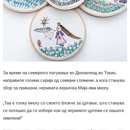
За време на семејното патување во Дизниленд во Токио,
направиле голема серија од семејни спомени, а кога станува
збор за приказни, нејзината ќеркичка Мија има многу.
„Таа е толку многу со своето блокче за цртање, што станува
се потешко да се избере кои од нејзините цртежи се нашите
омилени!”