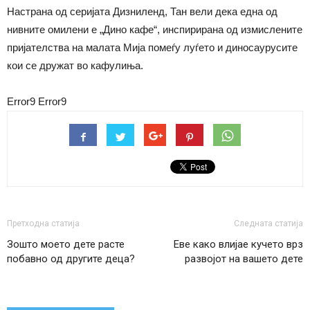
Настрана од серијата Дизниленд, Тан вели дека една од
нивните омилени е „Дино кафе“, инспирирана од измислените
пријателства на малата Мија помеѓу луѓето и диносаурусите
кои се дружат во кафулиња.
Error9
Error9
Претходна статија
Следната статија
Зошто моето дете расте
Еве како влијае кучето врз
побавно од другите деца?
развојот на вашето дете