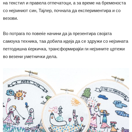
на текстил и правела отпечатоци, а за време на бременоста
со нејзиниот син, Тајлер, почнала да експериментира и со
везови.
Во потрага по повеќе начини да ја презентира својата
самоука техника, таа добила идеја да се здружи со нејзината
петгодишна ќеркичка, трансформирајќи ги нејзините цртежи
во везени уметнички дела.