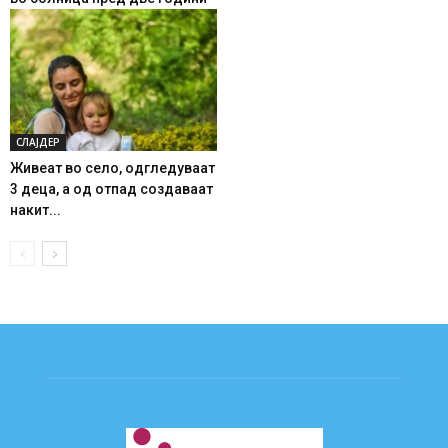
СЛАЈДЕР
Живеат во село, одгледуваат
3 деца, а од отпад создаваат
накит...