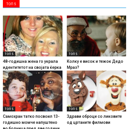
ТОП 5
ТОП 5
ТОП 5
48-годишна жена го украла
Колку е висок и тежок Дедо
идентитетот на својата ќерка
Мраз?
ТОП 5
ТОП 5
Самохран татко посвоил 13-
Здрави оброци со ликовите
годишно момче напуштено
од цртаните филмови
во болница пред две години