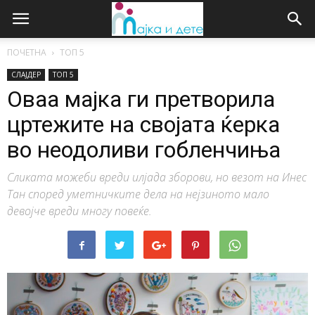
ПОЧЕТНА
ТОП 5
СЛАЈДЕР
ТОП 5
Оваа мајка ги претворила
цртежите на својата ќерка
во неодоливи гобленчиња
Сликата можеби вреди илјада зборови, но везот на Инес
Тан според уметничките дела на нејзиното мало
девојче вреди многу повеќе.