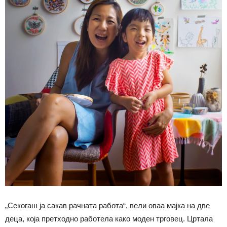
„Секогаш ја сакав рачната работа“, вели оваа мајка на две
деца, која претходно работела како моден трговец. Цртала