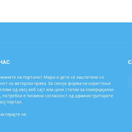
 НАС
С
жините на порталот Мајка и дете се заштитени со
нот за авторски права. За секоја форма на користење
елови од овој веб сајт или цели статии за комерцијални
, потребна е писмена согласност од администраторите
вој портал.
актирајте не:
majkaidete@gmail.com