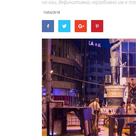
на кои, дефинитивно, најзабавно им е то
15/06/2018