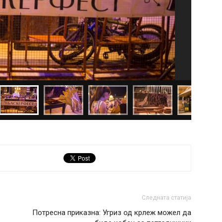
Следната статија
Потресна приказна: Угриз од крлеж можел да