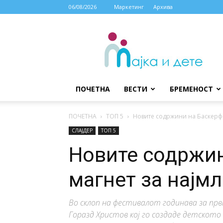
06/08/2026
Маркетинг
Архива
МАЈКА
И
ДЕТЕ
ПОЧЕТНА
ВЕСТИ
БРЕМЕНОСТ
ПОЧЕТНА
ТОП 5
Новите содржини на Баскерфе
СЛАЈДЕР
ТОП 5
Новите содржин
магнет за најм
Во склоп на фестивалот годинава за пр
Горазд Христов кој го создаде детското