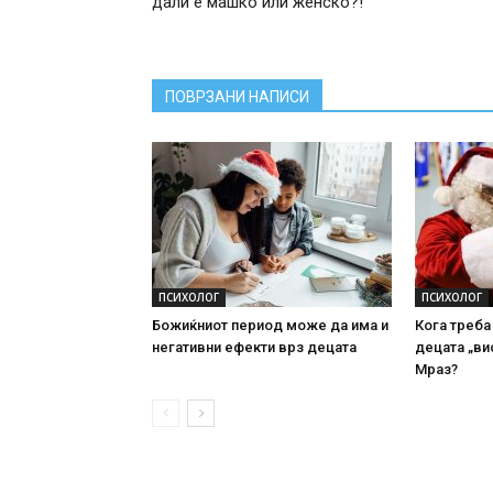
дали е машко или женско?!
ПОВРЗАНИ НАПИСИ
ПСИХОЛОГ
ПСИХОЛОГ
Божиќниот период може да има и
Кога треба
негативни ефекти врз децата
децата „ви
Мраз?