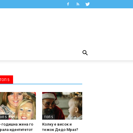
ТОП 5
ОП 5
ТОП 5
-годишна жена го
Колку е висок и
рала идентитетот
тежок Дедо Мраз?