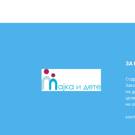
ЗА
Содр
Зако
на д
цели
на о
конт