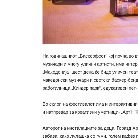
На годинашниот „Баскерфест“ кој почна во в
музичари и многу улични артисти, има инте
„Македонија“ шест дена ќе биде уличен теат
македонски музичари и светски баскер-бенд
работилница „Киндер парк“, едукативен пет-
Во склоп на фестивалот има и интерактивни
и натпревар за креативни уметници- „Арт’Н’
Авторот на инсталациите за деца, Горазд Хр
забава, како лулашка со гуми, голем кафез 