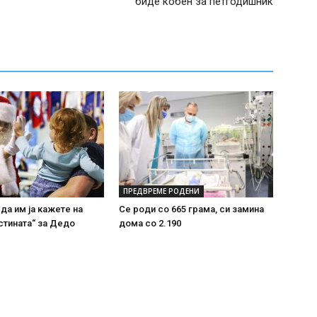
биде кобен за петгодишник
ПРЕДВРЕМЕ РОДЕНИ
 да им ја кажете на
Се роди со 665 грама, си замина
стината“ за Дедо
дома со 2.190