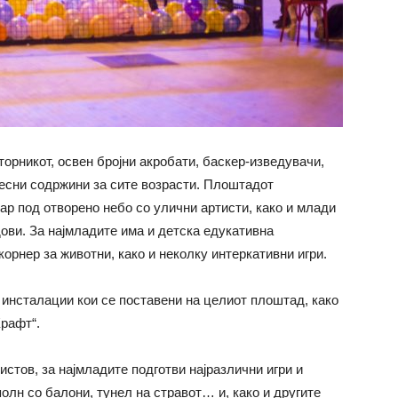
торникот, освен бројни акробати, баскер-изведувачи,
ресни содржини за сите возрасти. Плоштадот
ар под отворено небо со улични артисти, како и млади
ови. За најмладите има и детска едукативна
корнер за животни, како и неколку интеркативни игри.
 инсталации кои се поставени на целиот плоштад, како
Крафт“.
истов, за најмладите подготви најразлични игри и
полн со балони, тунел на стравот… и, како и другите