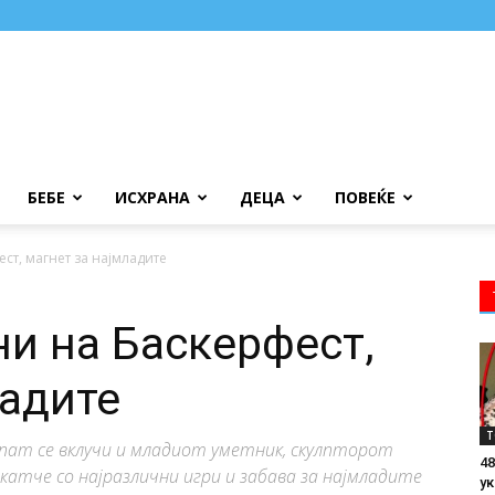
БЕБЕ
ИСХРАНА
ДЕЦА
ПОВЕЌЕ
ст, магнет за најмладите
и на Баскерфест,
ладите
Т
впат се вклучи и младиот уметник, скулпторот
48
 катче со најразлични игри и забава за најмладите
ук