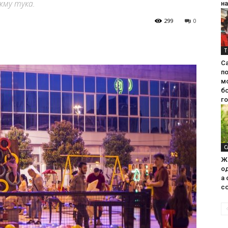
кму тука.
на
299
0
Т
С
п
м
б
г
С
Ж
од
а 
со