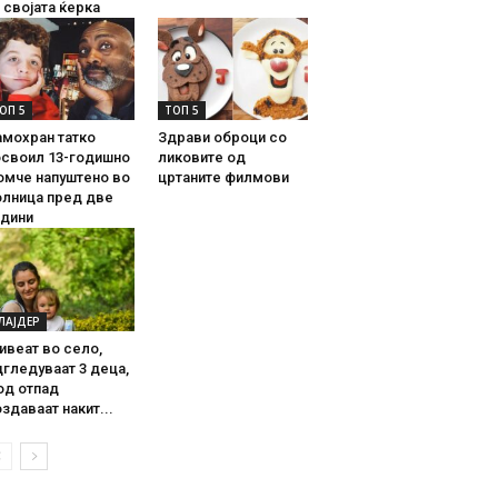
 својата ќерка
ОП 5
ТОП 5
амохран татко
Здрави оброци со
освоил 13-годишно
ликовите од
омче напуштено во
цртаните филмови
олница пред две
одини
ЛАЈДЕР
ивеат во село,
гледуваат 3 деца,
од отпад
здаваат накит...