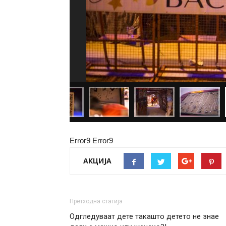
Error9
Error9
АКЦИЈА
Претходна статија
Одгледуваат дете такашто детето не знае