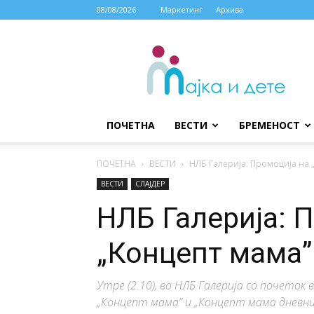
08/08/2026
Маркетинг
Архива
МАЈКА
И
ДЕТЕ
ПОЧЕТНА
ВЕСТИ
БРЕМЕНОСТ
ПОЧЕТНА
ВЕСТИ
НЛБ Галерија: Промоција на 
ВЕСТИ
СЛАЈДЕР
НЛБ Галерија: 
„Концепт мама”
Утре (2.10), во НЛБ Галерија со почето
„Концепт мама” и „Концепт мама дневни