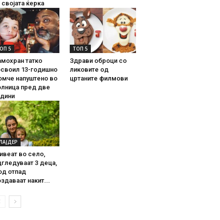
 својата ќерка
ОП 5
ТОП 5
амохран татко
Здрави оброци со
освоил 13-годишно
ликовите од
омче напуштено во
цртаните филмови
олница пред две
одини
ЛАЈДЕР
ивеат во село,
гледуваат 3 деца,
од отпад
здаваат накит...