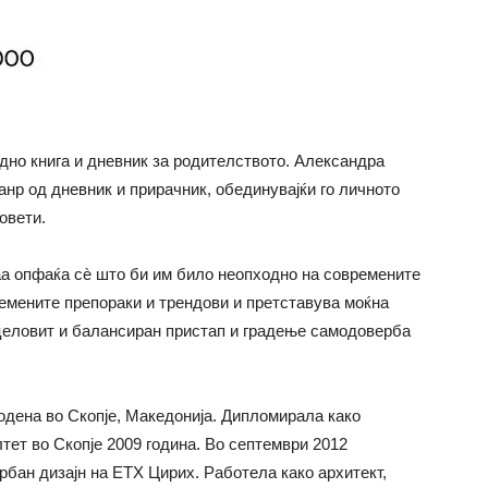
дно книга и дневник за родителството. Александра
нр од дневник и прирачник, обединувајќи го личното
овети.
а опфаќа сѐ што би им било неопходно на современите
ремените препораки и трендови и претставува моќна
целовит и балансиран пристап и градење самодоверба
одена во Скопје, Македонија. Дипломирала како
тет во Скопје 2009 година. Во септември 2012
рбан дизајн на ЕТХ Цирих. Работела како архитект,