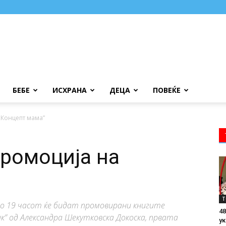
БЕБЕ
ИСХРАНА
ДЕЦА
ПОВЕЌЕ
„Концепт мама”
Промоција на
Т
к во 19 часот ќе бидат промовирани книгите
48
к” од Александра Шекутковска Докоска, првата
ук