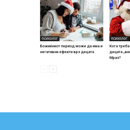
ПСИХОЛОГ
ПСИХОЛОГ
Божиќниот период може да има и
Кога треба
негативни ефекти врз децата
децата „ви
Мраз?