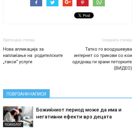
Претходна статија
Следната статија
Нова апликација за
Татко го воодушевува
наплаќање на родителските
интернет со трикови со кои
„такси“ услуги
одеднаш ги храни петорките
(ВИДЕО)
ПОВРЗАНИ НАПИСИ
Божиќниот период може да има и
негативни ефекти врз децата
ПСИХОЛОГ