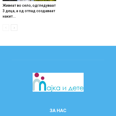
Живеат во село, одгледуваат
3 деца, а од отпад создаваат
накит...
ЗА НАС