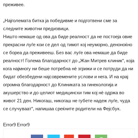
преживее.
„Најгол
емата битка ја победивме и подготвени сме за
следните животни предизвици.
Ништо немаше од ова да биде реалност да не постоеја овие
прекрасни луѓе кои се дел од тимот кој неуморно, деноноќно
се бореа да преживееш. Без вас луѓе ова немаше да биде
реалност! Голема благодарност до „Жан Митрев клиник“, која
кога најмногу ни беше потребна нѐ згрижи и се потруди да ни
бидат обезбедени најсовремените услови и нега. И на крај
огромна благодарност до Клиниката за гинекологија и
акушерство и до целиот медицински тим кој нѐ одржа во
живот 21 ден. Никогаш, никогаш не губете надеж луѓе, чуда
се случуваат“, напишаа среќните родители на Фејсбук.
Error9
Error9