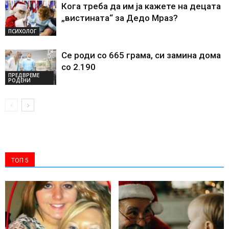
Кога треба да им ја кажете на децата
„вистината“ за Дедо Мраз?
ПСИХОЛОГ
Се роди со 665 грама, си замина дома
со 2.190
ПРЕДВРЕМЕ
РОДЕНИ
ТОП 5