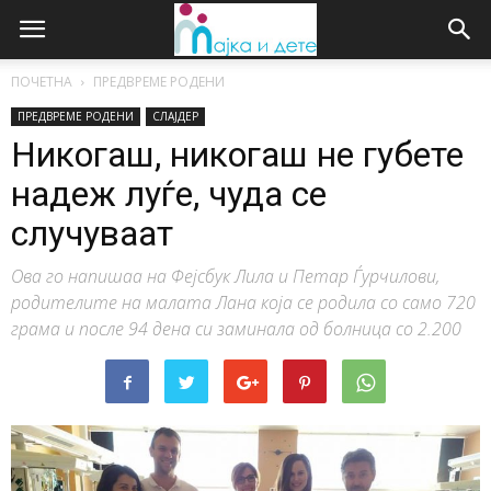
ПОЧЕТНА
ПРЕДВРЕМЕ РОДЕНИ
ПРЕДВРЕМЕ РОДЕНИ
СЛАЈДЕР
Никогаш, никогаш не губете
надеж луѓе, чуда се
случуваат
Ова го напишаа на Фејсбук Лила и Петар Ѓурчилови,
родителите на малата Лана која се родила со само 720
грама и после 94 дена си заминала од болница со 2.200