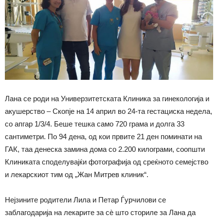
Лана се роди на Универзитетската Клиника за гинекологија и
акушерство – Скопје на 14 април во 24-та гестациска недела,
со апгар 1/3/4. Беше тешка само 720 грама и долга 33
сантиметри. По 94 дена, од кои првите 21 ден поминати на
ГАК, таа денеска замина дома со 2.200 килограми, соопшти
Клиниката споделувајќи фотографија од среќното семејство
и лекарскиот тим од „Жан Митрев клиник“.
Нејзините родители Лила и Петар Ѓурчилови се
заблагодарија на лекарите за сѐ што сториле за Лана да