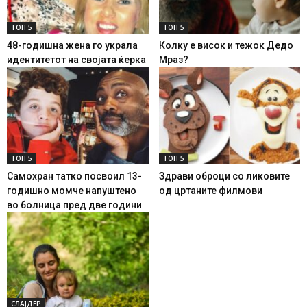
ТОП 5
ТОП 5
48-годишна жена го украла
Колку е висок и тежок Дедо
идентитетот на својата ќерка
Мраз?
ТОП 5
ТОП 5
Самохран татко посвоил 13-
Здрави оброци со ликовите
годишно момче напуштено
од цртаните филмови
во болница пред две години
СЛАЈДЕР