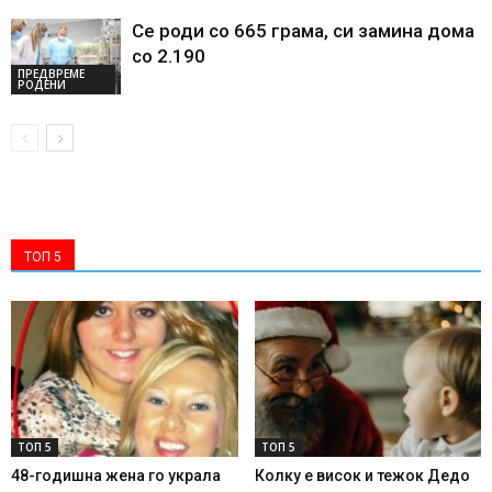
Се роди со 665 грама, си замина дома
со 2.190
ПРЕДВРЕМЕ
РОДЕНИ
ТОП 5
ТОП 5
ТОП 5
48-годишна жена го украла
Колку е висок и тежок Дедо