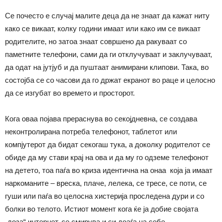
Се почесто е случај малите деца да не знаат да кажат ниту
како се викаат, колку години имаат или како им се викаат
родителите, но затоа знаат совршено да ракуваат со
паметните телефони, сами да ги отклучуваат и заклучуваат,
да одат на јутјуб и да пуштаат анимирани клипови. Така, во
состојба се со часови да го држат екранот во раце и целосно
да се изгубат во времето и просторот.
Кога оваа појава прераснува во секојдневна, се создава
неконтролирана потреба телефонот, таблетот или
компјутерот да бидат секогаш тука, а доколку родителот се
обиде да му стави крај на ова и да му го одземе телефонот
на детето, тоа паѓа во криза идентична на онаа која ја имаат
наркоманите – вреска, плаче, лелека, се тресе, се поти, се
гуши или паѓа во целосна хистерија проследена дури и со
болки во телото. Истиот момент кога ќе ја добие својата
„доза“ интернет, се смирува и си доаѓа на себе.