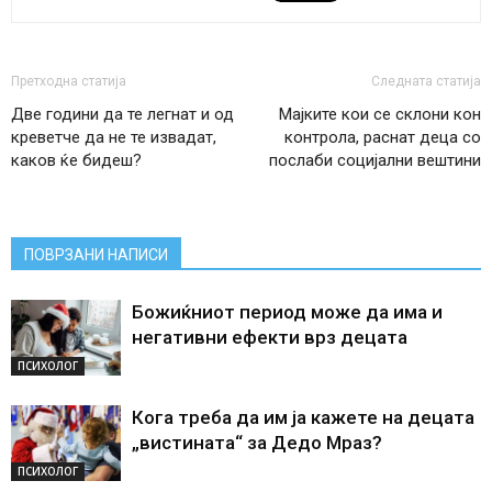
Претходна статија
Следната статија
Две години да те легнат и од
Мајките кои се склони кон
креветче да не те извадат,
контрола, раснат деца со
каков ќе бидеш?
послаби социјални вештини
ПОВРЗАНИ НАПИСИ
Божиќниот период може да има и
негативни ефекти врз децата
ПСИХОЛОГ
Кога треба да им ја кажете на децата
„вистината“ за Дедо Мраз?
ПСИХОЛОГ