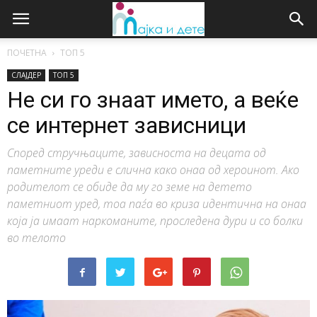
ПОЧЕТНА
ТОП 5
СЛАЈДЕР
ТОП 5
Не си го знаат името, а веќе
се интернет зависници
Според стручњаците, зависноста на децата од
паметните уреди е слична како онаа од хероинот. Ако
родителот се обиде да му го земе на детето
паметниот уред, тоа паѓа во криза идентична на онаа
која ја имаат наркоманите, проследена дури и со болки
во телото