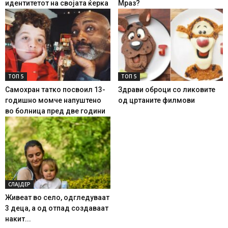
идентитетот на својата ќерка
Мраз?
ТОП 5
ТОП 5
Самохран татко посвоил 13-
Здрави оброци со ликовите
годишно момче напуштено
од цртаните филмови
во болница пред две години
СЛАЈДЕР
Живеат во село, одгледуваат
3 деца, а од отпад создаваат
накит...