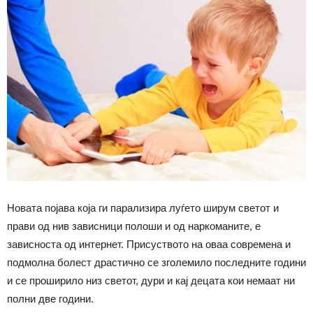
Новата појава која ги парализира луѓето ширум светот и
прави од нив зависници полоши и од наркоманите, е
зависноста од интернет. Присуството на оваа современа и
подмолна болест драстично се зголемило последните години
и се проширило низ светот, дури и кај децата кои немаат ни
полни две години.