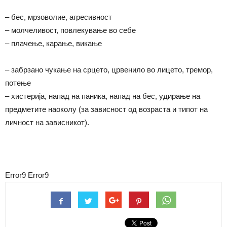
– бес, мрзоволие, агресивност
– молчеливост, повлекување во себе
– плачење, карање, викање
– забрзано чукање на срцето, црвенило во лицето, тремор,
потење
– хистерија, напад на паника, напад на бес, удирање на
предметите наоколу (за зависност од возраста и типот на
личност на зависникот).
Error9
Error9