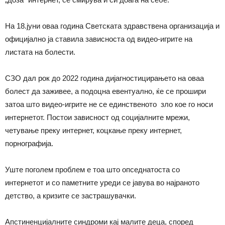
На 18.јуни оваа година Светската здравствена организација и
официјално ја ставила зависноста од видео-игрите на
листата на болести.
СЗО дал рок до 2022 година дијагностицирањето на оваа
болест да заживее, а подоцна евентуално, ќе се прошири
затоа што видео-игрите не се единственото зло кое го носи
интернетот. Постои зависност од социјалните мрежи,
четување преку интернет, коцкање преку интернет,
порнографија.
Уште поголем проблем е тоа што опседнатоста со
интернетот и со паметните уреди се јавува во најраното
детство, а кризите се застрашувачки.
Апстиненцијалните синдроми кај малите деца, според