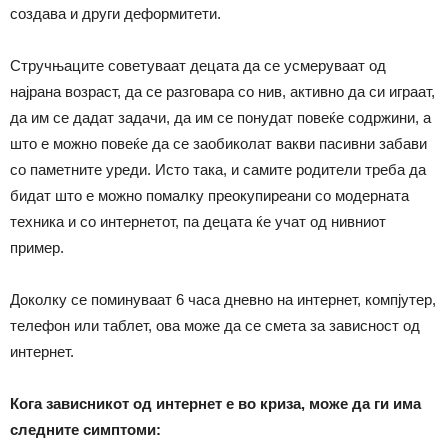
создава и други деформитети.
Стручњаците советуваат децата да се усмеруваат од
најрана возраст, да се разговара со нив, активно да си играат,
да им се дадат задачи, да им се понудат повеќе содржини, а
што е можно повеќе да се заобиколат вакви пасивни забави
со паметните уреди. Исто така, и самите родители треба да
бидат што е можно помалку преокупиреани со модерната
техника и со интернетот, па децата ќе учат од нивниот
пример.
Доколку се поминуваат 6 часа дневно на интернет, компјутер,
телефон или таблет, ова може да се смета за зависност од
интернет.
Кога зависникот од интернет е во криза, може да ги има
следните симптоми: