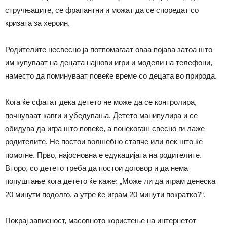
стручњаците, се фрапантни и можат да се споредат со
кризата за хероин.
Родителите несвесно ја потпомагаат оваа појава затоа што
им купуваат на децата најнови игри и модели на телефони,
наместо да поминуваат повеќе време со децата во природа.
Кога ќе сфатат дека детето не може да се контролира,
почнуваат кавги и убедувања. Детето манипулира и се
обидува да игра што повеќе, а понекогаш свесно ги лаже
родителите. Не постои волшебно стапче или лек што ќе
помогне. Прво, најосновна е едукацијата на родителите.
Второ, со детето треба да постои договор и да нема
попуштање кога детето ќе каже: „Може ли да играм денеска
20 минути подолго, а утре ќе играм 20 минути пократко?“.
Покрај зависност, масовното користење на интернетот