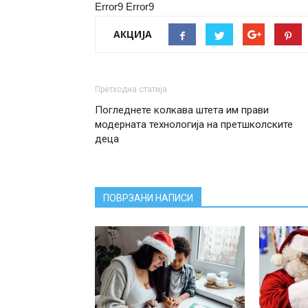
Error9
Error9
АКЦИЈА
Претходна статија
Погледнете колкава штета им прави
модерната технологија на претшколските
деца
ПОВРЗАНИ НАПИСИ