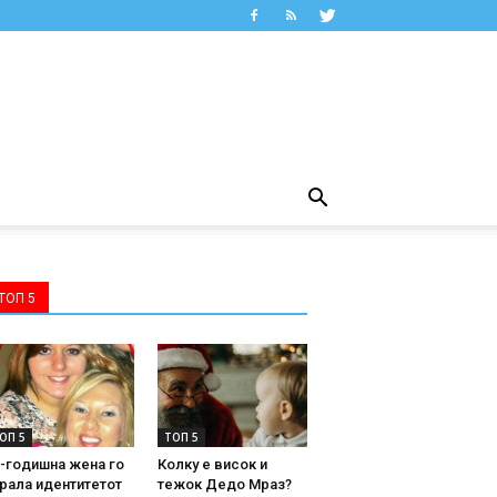
ТОП 5
ОП 5
ТОП 5
-годишна жена го
Колку е висок и
рала идентитетот
тежок Дедо Мраз?