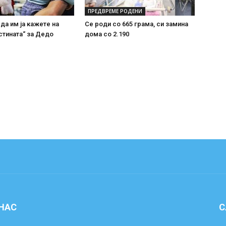
ПРЕДВРЕМЕ РОДЕНИ
 да им ја кажете на
Се роди со 665 грама, си замина
стината“ за Дедо
дома со 2.190
 НАС
С