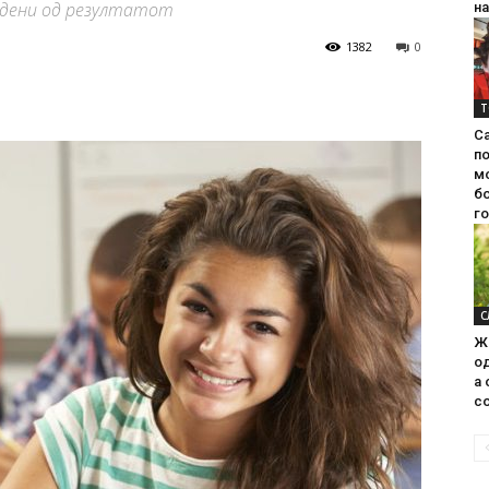
адени од резултатот
на
1382
0
Т
С
п
м
б
г
С
Ж
од
а 
со