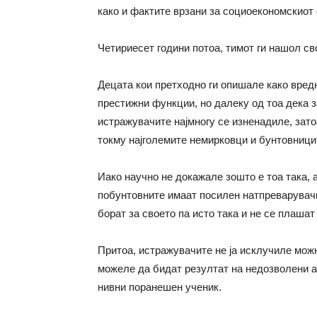
како и фактите врзани за социоекономскиот 
Четириесет години потоа, тимот ги нашол с
Децата кои претходно ги опишале како вредни
престижни функции, но далеку од тоа дека з
истражувачите најмногу се изненадиле, зато
токму најголемите немирковци и бунтовници
Иако научно не докажале зошто е тоа така, 
побунтовните имаат посилен натпреварувачк
борат за своето па исто така и не се плашат
Притоа, истражувачите не ја исклучиле мож
можеле да бидат резултат на недозволени ак
нивни поранешен ученик.