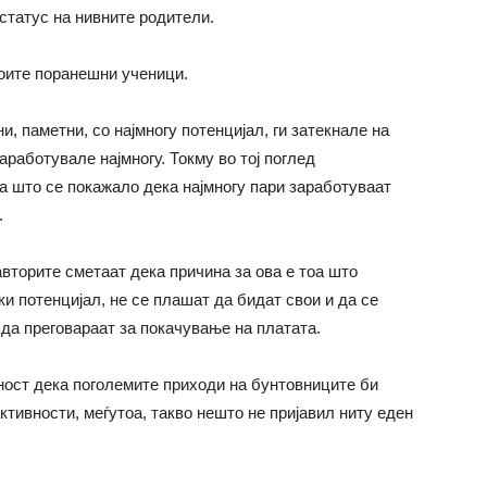
статус на нивните родители.
воите поранешни ученици.
, паметни, со најмногу потенцијал, ги затекнале на
аработувале најмногу. Токму во тој поглед
а што се покажало дека најмногу пари заработуваат
.
авторите сметаат дека причина за ова е тоа што
и потенцијал, не се плашат да бидат свои и да се
 да преговараат за покачување на платата.
ност дека поголемите приходи на бунтовниците би
тивности, меѓутоа, такво нешто не пријавил ниту еден