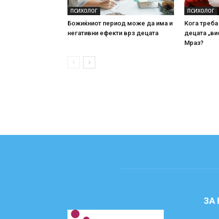
ПСИХОЛОГ
ПСИХОЛОГ
Божиќниот период може да има и
Кога треба
негативни ефекти врз децата
децата „ви
Мраз?
ЗА