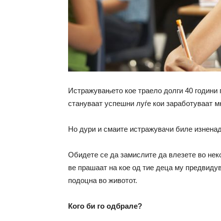
Истражувањето кое траело долги 40 години п
стануваат успешни луѓе кои заработуваат мн
Но дури и смаите истражувачи биле изненад
Обидете се да замислите да влезете во нек
ве прашаат на кое од тие деца му предвидув
подоцна во животот.
Кого би го одбрале?