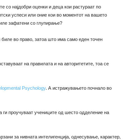
е со најдобри оценки и деца кои растураат по
ртски успеси или оние кои во моментот на вашето
биле зафатени со глупирање?
и биле во право, затоа што има само еден точен
ставуваат на правилата и на авторитетите, тоа се
lopmental Psychology
. А истражувањето почнало во
а ги проучуваат учениците од шесто одделение на
зани за нивната интелигенција, однесување, карактер,