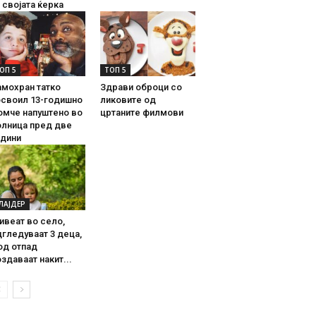
 својата ќерка
ОП 5
ТОП 5
амохран татко
Здрави оброци со
освоил 13-годишно
ликовите од
омче напуштено во
цртаните филмови
олница пред две
одини
ЛАЈДЕР
ивеат во село,
гледуваат 3 деца,
од отпад
здаваат накит...