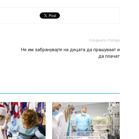
Следната статија
Не им забранувајте на децата да прашуваат и
да плачат