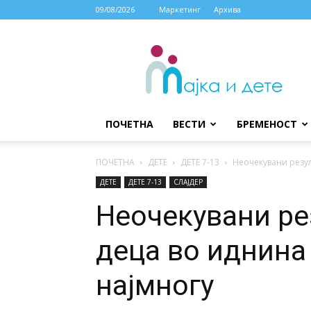
09/08/2026
Маркетинг
Архива
МАЈКА
И
ДЕТЕ
ПОЧЕТНА
ВЕСТИ
БРЕМЕНОСТ
ПОЧЕТНА
ДЕТЕ
ДЕTE 7-13
Неочекувани резул
ДЕТЕ
ДЕTE 7-13
СЛАЈДЕР
Неочекувани ре
деца во иднина
најмногу