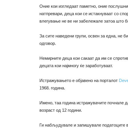
Оние кои изгледаат паметно, оние послушнит
натпревари, деца кои се истакнуваат со спо
влегување не ве ни забележале затоа што 
За сите наведени групи, освен за една, не б
одговор.
Немирните деца кои сакаат да им се спротив
децата кои најмногу ќе заработуваат.
Истражувањето е објавено на порталот
Deve
1968. година.
Имено, таа година истражувачите почнале д
возраст од 12 години.
Ги набљудувале и запишувале податоците вр