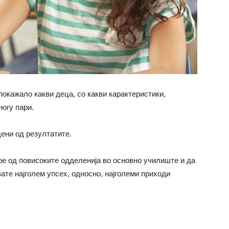
окажало какви деца, со какви карактеристики,
огу пари.
ени од резултатите.
ое од повисоките одделенија во основно училиште и да
ате најголем упсех, односно, најголеми приходи