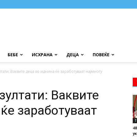
БЕБЕ
ИСХРАНА
ДЕЦА
ПОВЕЌЕ
тати: Ваквите деца во иднина ќе заработуваат најмногу
зултати: Ваквите
 ќе заработуваат
Т
48
ук