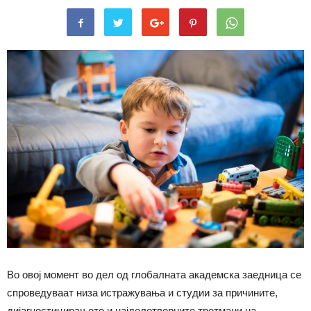
Во овој момент во дел од глобалната академска заедница се
спроведуваат низа истражувања и студии за причините,
дијагностицирањето и најделотворните третмани на