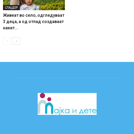
СЛАЈДЕР
Живеат во село, одгледуваат
3 деца, а од отпад создаваат
накит...