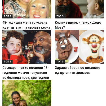
ТОП 5
ТОП 5
48-годишна жена го украла
Колку е висок и тежок Дедо
идентитетот на својата ќерка
Мраз?
ТОП 5
ТОП 5
Самохран татко посвоил 13-
Здрави оброци со ликовите
годишно момче напуштено
од цртаните филмови
во болница пред две години