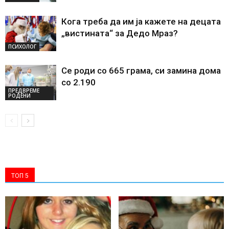
Кога треба да им ја кажете на децата
„вистината“ за Дедо Мраз?
ПСИХОЛОГ
Се роди со 665 грама, си замина дома
со 2.190
ПРЕДВРЕМЕ
РОДЕНИ
ТОП 5