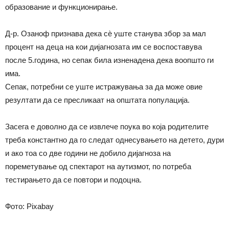
образование и функционирање.
Д-р. Озаноф признава дека сѐ уште станува збор за мал
процент на деца на кои дијагнозата им се воспоставува
после 5.година, но сепак била изненадена дека воопшто ги
има.
Сепак, потребни се уште истражувања за да може овие
резултати да се пресликаат на општата популација.
Засега е доволно да се извлече поука во која родителите
треба константно да го следат однесувањето на детето, дури
и ако тоа со две години не добило дијагноза на
пореметување од спектарот на аутизмот, по потреба
тестирањето да се повтори и подоцна.
Фото: Pixabay