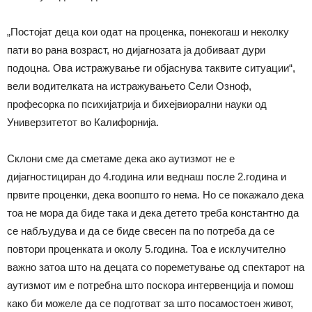
„Постојат деца кои одат на проценка, понекогаш и неколку
пати во рана возраст, но дијагнозата ја добиваат дури
подоцна. Ова истражување ги објаснува таквите ситуации“,
вели водителката на истражувањето Сели Озноф,
професорка по психијатрија и бихејвиорални науки од
Универзитетот во Калифорнија.
Склони сме да сметаме дека ако аутизмот не е
дијагностициран до 4.година или веднаш после 2.година и
првите проценки, дека воопшто го нема. Но се покажало дека
тоа не мора да биде така и дека детето треба константно да
се набљудува и да се биде свесен па по потреба да се
повтори проценката и околу 5.година. Тоа е исклучително
важно затоа што на децата со пореметување од спектарот на
аутизмот им е потребна што поскора интервенција и помош
како би можеле да се подготват за што посамостоен живот,