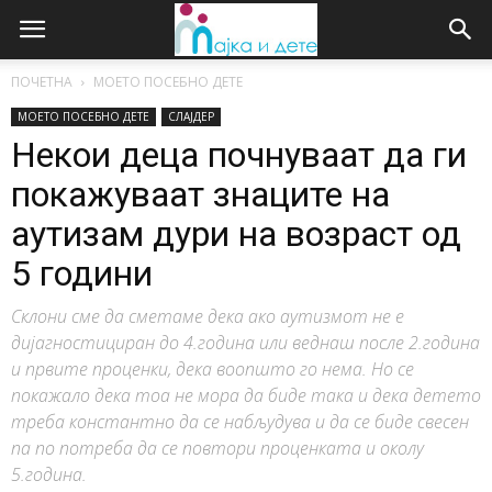
ПОЧЕТНА
МОЕТО ПОСЕБНО ДЕТЕ
МОЕТО ПОСЕБНО ДЕТЕ
СЛАЈДЕР
Некои деца почнуваат да ги
покажуваат знаците на
аутизам дури на возраст од
5 години
Склони сме да сметаме дека ако аутизмот не е
дијагностициран до 4.година или веднаш после 2.година
и првите проценки, дека воопшто го нема. Но се
покажало дека тоа не мора да биде така и дека детето
треба константно да се набљудува и да се биде свесен
па по потреба да се повтори проценката и околу
5.година.