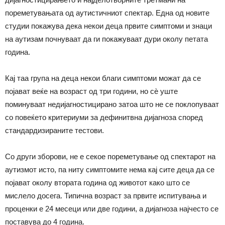
пореметувањата од аутистичниот спектар. Една од новите
студии покажува дека некои деца првите симптоми и знаци
на аутизам почнуваат да ги покажуваат дури околу петата
година.
Кај таа група на деца некои благи симптоми можат да се
појават веќе на возраст од три години, но сѐ уште
поминуваат недијагностицирано затоа што не се поклопуваат
со повеќето критериуми за дефинитвна дијагноза според
стандардизираните тестови.
Со други зборови, не е секое пореметување од спектарот на
аутизмот исто, па ниту симптомите нема кај сите деца да се
појават околу втората година од животот како што се
мислело досега. Типична возраст за првите испитувања и
проценки е 24 месеци или две години, а дијагноза најчесто се
поставува до 4 година.