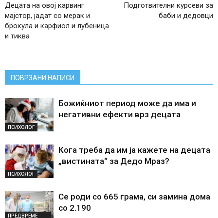
Децата на овој карвинг
Подготвителни курсеви за
мајстор, јадат со мерак и
баби и дедовци
брокула и карфиол и лубеница
и тиква
ПОВРЗАНИ НАПИСИ
Божиќниот период може да има и
негативни ефекти врз децата
ПСИХОЛОГ
Кога треба да им ја кажете на децата
„вистината“ за Дедо Мраз?
ПСИХОЛОГ
Се роди со 665 грама, си замина дома
со 2.190
ПРЕДВРЕМЕ