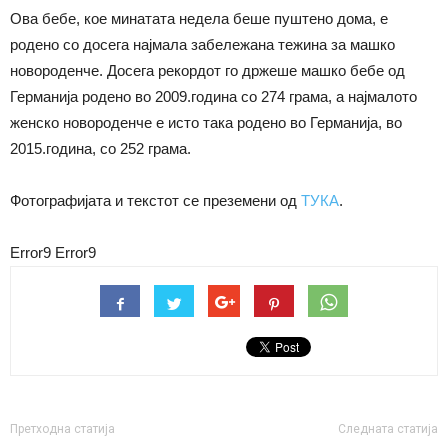
Ова бебе, кое минатата недела беше пуштено дома, е
родено со досега најмала забележана тежина за машко
новороденче. Досега рекордот го држеше машко бебе од
Германија родено во 2009.година со 274 грама, а најмалото
женско новороденче е исто така родено во Германија, во
2015.година, со 252 грама.
Фотографијата и текстот се преземени од
ТУКА
.
Error9
Error9
Претходна статија
Следната статија