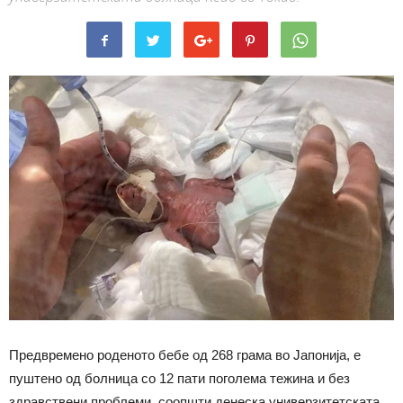
Предвремено роденото бебе од 268 грама во Јапонија, е
пуштено од болница со 12 пати поголема тежина и без
здравствени проблеми, соопшти денеска универзитетската