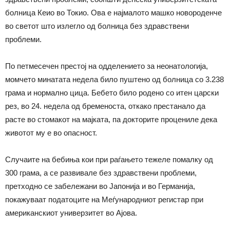
болница Кеио во Токио. Ова е најмалото машко новороденче
во светот што излегло од болница без здравствени
проблеми.
По петмесечен престој на одделението за неонатологија,
момчето минатата недела било пуштено од болница со 3.238
грама и нормално цица. Бебето било родено со итен царски
рез, во 24. недела од бременоста, откако престанало да
расте во стомакот на мајката, па докторите процениле дека
животот му е во опасност.
Случаите на бебиња кои при раѓањето тежеле помалку од
300 грама, а се развивале без здравствени проблеми,
претходно се забележани во Јапонија и во Германија,
покажуваат податоците на Меѓународниот регистар при
американскиот универзитет во Ајова.