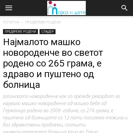
ПОЧЕТНА
ПРЕДВРЕМЕ РОДЕНИ
ПРЕДВРЕМЕ РОДЕНИ
СЛАЈДЕР
Најмалото машко
новороденче во светот
родено со 265 грама, е
здраво и пуштено од
болница
Јапонското новороденче кое го презеде рекордот за
најмало машко новороденче од машко бебе од
Германија родено во 2009. година, со 274 грама, е
пуштено од болницата со 12 пати поголема тежина и
без здравствени проблеми, соопшти
универзитетската болница Кеио во Токио.