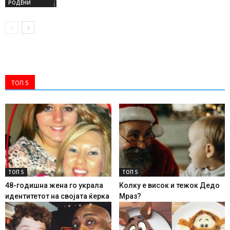
РОДЕНИ
ТОП 5
ТОП 5
ТОП 5
48-годишна жена го украла
Колку е висок и тежок Дедо
идентитетот на својата ќерка
Мраз?