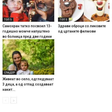
ТОП 5
ТОП 5
Самохран татко посвоил 13-
Здрави оброци со ликовите
годишно момче напуштено
од цртаните филмови
во болница пред две години
СЛАЈДЕР
Живеат во село, одгледуваат
3 деца, а од отпад создаваат
накит...