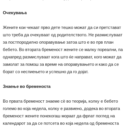
Очекувања
Жените кои чекаат прво дете тешко можат да си претстават
што треба да очекуваат од родителството. Не размислуваат
за постпородилно опоравување затоа што е во прв план
бебето. Во втората бременост жените се малку пореални, па
однапред размислуваат кога што ќе направат, кого можат да
замолат за помош за време на опоравувањето и како да се
борат со неспиењето и успешно да го дојат.
Знаење во бременоста
Во првата бременост знаеме сѐ во теорија, колку е бебето
големо во која недела, колку е развиено, додека во втората
бременост жените понекогаш мораат да фрлат поглед на
календарот за да се потсета во која недела од бременоста