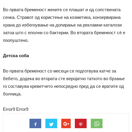
Во првата бременост жените се плашат и од сопствената
сенка. Стравот од користење на козметика, конзервирана
храна до избегнување на допирање на рекламни каталози
затоа што с еполни со бактерии. Во втората бремнеост сѐ е
поопуштено.
Детска соба
Во првата бременост со месеци се подготвува катче за
бебето, додека во втората сте веројатно таткото во брзање
го составува креветчето непосредно пред да се вратите од
болница.
Error9
Error9