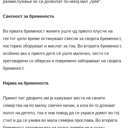
размислување ќе си дозволат по некој мал „грев“.
Свесност за бременоста
Во првата бременост жените уште од првото плусче на
тестот цело време остануваат свесни за својата бременост,
постојано зборуваат и мислат за тоа. Во втората бременост,
особено ако е првото дете сѐ уште малечко, често се
претоварени со обврски и повремено забораваат на својата
бременост.
Најава на бременоста
Првиот пат двојките им ја кажуваат веста на своите
семејства на по малку свечен начин, а кога ќе го дознаат
полот на детето, тоа е нов повод да се украси домот во тој
стил и да се ужива во мала семејна прослава. Во втората
бременост откривањето на полот повеќе не е толку