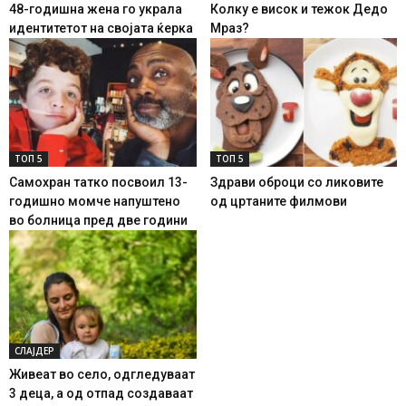
48-годишна жена го украла
Колку е висок и тежок Дедо
идентитетот на својата ќерка
Мраз?
ТОП 5
ТОП 5
Самохран татко посвоил 13-
Здрави оброци со ликовите
годишно момче напуштено
од цртаните филмови
во болница пред две години
СЛАЈДЕР
Живеат во село, одгледуваат
3 деца, а од отпад создаваат