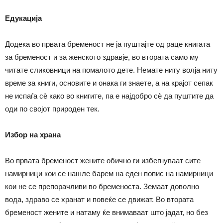
Едукација
Додека во првата бременост не ја пуштајте од раце книгата
за бременост и за женското здравје, во втората само му
читате сликовници на помалото дете. Немате ниту волја ниту
време за книги, основите и онака ги знаете, а на крајот сепак
не испаѓа сѐ како во книгите, па е најдобро сѐ да пуштите да
оди по својот природен тек.
Избор на храна
Во првата бременост жените обично ги избегнуваат сите
намирници кои се нашле барем на еден попис на намирници
кои не се препорачливи во бременоста. Земаат доволно
вода, здраво се хранат и повеќе се движат. Во втората
бременост жените и натаму ќе внимаваат што јадат, но без