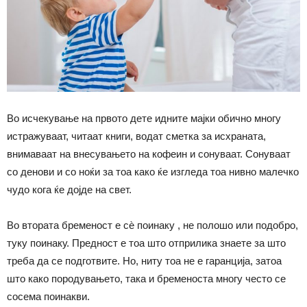
Во исчекување на првото дете идните мајки обично многу
истражуваат, читаат книги, водат сметка за исхраната,
внимаваат на внесувањето на кофеин и сонуваат. Сонуваат
со денови и со ноќи за тоа како ќе изгледа тоа нивно малечко
чудо кога ќе дојде на свет.
Во втората бременост е сѐ поинаку , не полошо или подобро,
туку поинаку. Предност е тоа што отприлика знаете за што
треба да се подготвите. Но, ниту тоа не е гаранција, затоа
што како породувањето, така и бременоста многу често се
сосема поинакви.