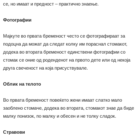
се, но имаат и предност – практично знаење.
Фотографии
Мајкуте во првата бременост често се фотографираат за
подоцна да можат да следат колку им пораснал стомакот,
додека во втората бременост единствени фотографии со
стомак се оние од роденденот на првото дете или од некоја
друга свеченост на која присуствувале.
Облик на телото
Во првата бременост повеќето жени имаат слатко мало
заоблено стомаче, додека во втората, стомакот знае да биде
малку понизок, по малку и обесен и не толку сладок.
Стравови