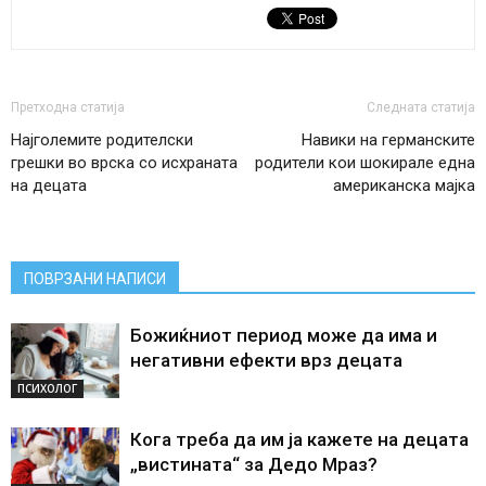
Претходна статија
Следната статија
Најголемите родителски
Навики на германските
грешки во врска со исхраната
родители кои шокирале една
на децата
американска мајка
ПОВРЗАНИ НАПИСИ
Божиќниот период може да има и
негативни ефекти врз децата
ПСИХОЛОГ
Кога треба да им ја кажете на децата
„вистината“ за Дедо Мраз?