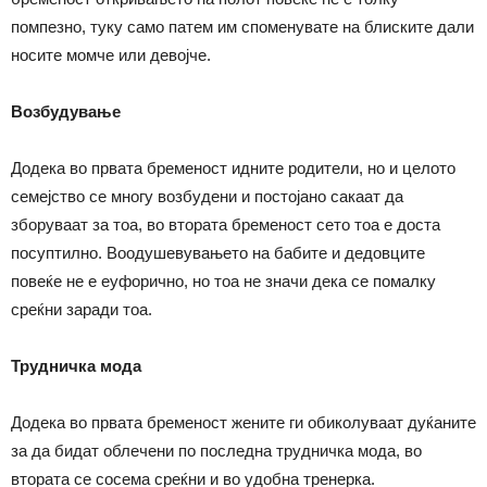
помпезно, туку само патем им споменувате на блиските дали
носите момче или девојче.
Возбудување
Додека во првата бременост идните родители, но и целото
семејство се многу возбудени и постојано сакаат да
зборуваат за тоа, во втората бременост сето тоа е доста
посуптилно. Воодушевувањето на бабите и дедовците
повеќе не е еуфорично, но тоа не значи дека се помалку
среќни заради тоа.
Трудничка мода
Додека во првата бременост жените ги обиколуваат дуќаните
за да бидат облечени по последна трудничка мода, во
втората се сосема среќни и во удобна тренерка.