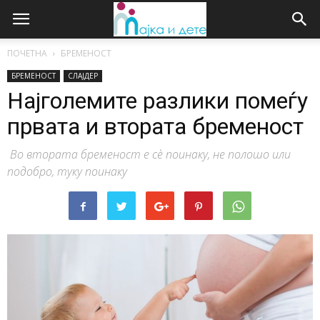
ПОЧЕТНА
БРЕМЕНОСТ
БРЕМЕНОСТ
СЛАЈДЕР
Најголемите разлики помеѓу
првата и втората бременост
Во втората бременост е сѐ поинаку, не полошо или
подобро, туку поинаку