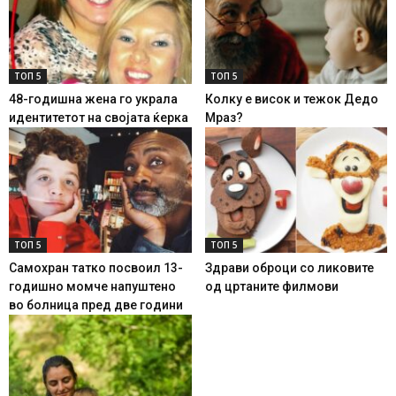
ТОП 5
ТОП 5
48-годишна жена го украла
Колку е висок и тежок Дедо
идентитетот на својата ќерка
Мраз?
ТОП 5
ТОП 5
Самохран татко посвоил 13-
Здрави оброци со ликовите
годишно момче напуштено
од цртаните филмови
во болница пред две години