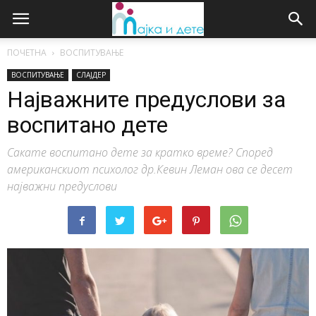
ПОЧЕТНА
ВОСПИТУВАЊЕ
ВОСПИТУВАЊЕ
СЛАЈДЕР
Најважните предуслови за
воспитано дете
Сакате воспитано дете за кратко време? Според
американскиот психолог др.Кевин Леман ова се десет
најважни предуслови