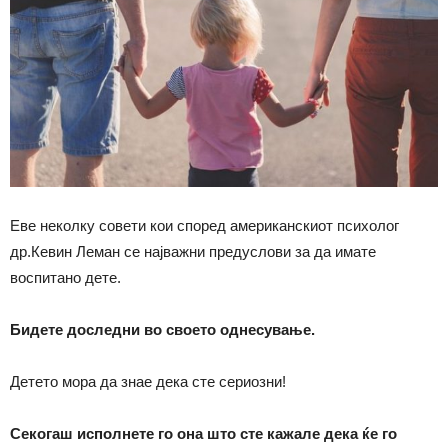
Еве неколку совети кои според американскиот психолог
др.Кевин Леман се најважни предуслови за да имате
воспитано дете.
Бидете доследни во своето однесување.
Детето мора да знае дека сте сериозни!
Секогаш исполнете го она што сте кажале дека ќе го