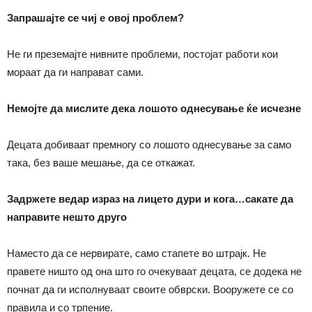
Запрашајте се чиј е овој проблем
?
Не ги преземајте нивните проблеми, постојат работи кои
мораат да ги направат сами.
Немојте да мислите дека лошото однесување ќе исчезне
Децата добиваат премногу со лошото однесување за само
така, без ваше мешање, да се откажат.
Задржете ведар израз на лицето дури и кога…сакате да
направите нешто друго
Наместо да се нервирате, само стапете во штрајк. Не
правете ништо од она што го очекуваат децата, се додека не
почнат да ги исполнуваат своите обврски. Вооружете се со
правила и со трпение.