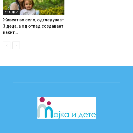
СЛАЈДЕР
Живеат во село, одгледуваат
3 деца, а од отпад создаваат
накит...