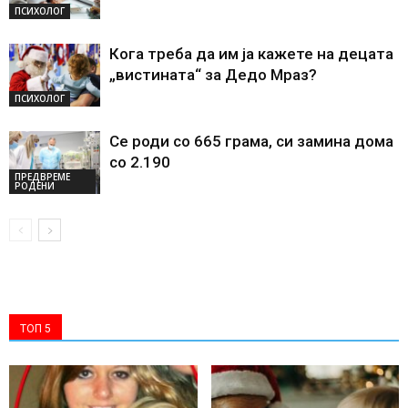
ПСИХОЛОГ
Кога треба да им ја кажете на децата
„вистината“ за Дедо Мраз?
ПСИХОЛОГ
Се роди со 665 грама, си замина дома
со 2.190
ПРЕДВРЕМЕ
РОДЕНИ
ТОП 5