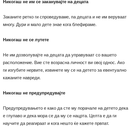
Никогаш не им се заканувајте на децата
Заканите ретко ги спроведуваме, па децата и не им веруваат
многу. Дури и мало дете знае кога блефираме.
Никогаш не се лутете
Не им дозволувајте на децата да управуваат со вашето
расположение. Вие сте возрасна личност ви овој однос. Ако
ги изгубите нервите, извинете му се на детето за евентуално
кажаните навреди.
Никогаш не предупредувајте
Предупредувањето е како да сте му порачале на детето дека
е глупаво и дека мора се да му се нацрта. Целта е да ги
научите да реагираат и кога нешто ќе кажете првпат.