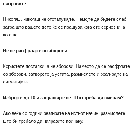
направите
Никогаш, никогаш не отстапувајте. Немојте да бидете слаб
затоа што вашето дете ќе се прашува кога сте сериозни, а
кога не.
Не се расфрлајте со зборови
Користете постапки, а не зборови. Наместо да се расфрлате
со зборови, затворете ја устата, размислете и реагирајте на
ситуацијата.
Избројте до 10 и запрашајте се: Што треба да сменам?
Ако веќе со години реагирате на истиот начин, размислете
што би требало да направите поинаку.